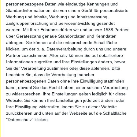
Der große Redaktionspoll 2022
personenbezogene Daten wie eindeutige Kennungen und
Standardinformationen, die von einem Gerät für personalisierte
Wie jedes Jahr ist die metal.de-Redaktion 2022 einmal in
Werbung und Inhalte, Werbung und Inhaltsmessung,
sich gegangen, um ihre persönlichen High- und Lowlights
Zielgruppenforschung und Serviceentwicklung gesendet
des Jahres zu reflektieren.
werden.
Mit Ihrer Erlaubnis dürfen wir und unsere 1538 Partner
über Gerätescans genaue Standortdaten und Kenndaten
abfragen. Sie können auf die entsprechende Schaltfläche
klicken, um der o. a. Datenverarbeitung durch uns und unsere
Partner zuzustimmen. Alternativ können Sie auf detailliertere
Informationen zugreifen und Ihre Einstellungen ändern, bevor
Sie der Verarbeitung zustimmen oder diese ablehnen.
Bitte
beachten Sie, dass die Verarbeitung mancher
personenbezogenen Daten ohne Ihre Einwilligung stattfinden
kann, obwohl Sie das Recht haben, einer solchen Verarbeitung
zu widersprechen. Ihre Einstellungen gelten lediglich für diese
Website. Sie können Ihre Einstellungen jederzeit ändern oder
Ihre Einwilligung widerrufen, indem Sie zu dieser Website
zurückkehren und unten auf der Webseite auf die Schaltfläche
"Datenschutz" klicken.
Special
Festivaltaugliche Brettspiele