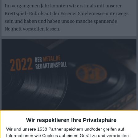
Im vergangenen Jahr konnten wir erstmals mit unserer
Brettspiel-Rubrik auf der Essener Spielemesse unterwegs
sein und haben und haben uns so manche spannende
Neuheit vorstellen lassen.
Wir respektieren Ihre Privatsphäre
Special
10
Wir und unsere 1538 Partner speichern und/oder greifen auf
metal.de
Informationen wie Cookies auf einem Gerät zu und verarbeiten