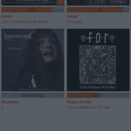
1
8/10
9/10
Nestor
Hulder
Live At Gothenburg Film Studios
Verbolgen
Keine Wertung
5/10
Wormwood
Flowers Of Rust
Å
Crude Exhibitions Of The Soul