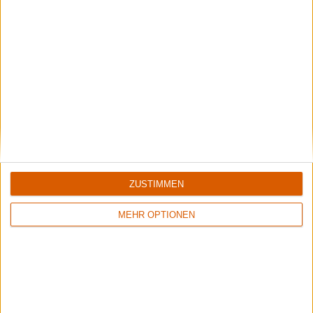
What Drives Us
Liebeserklärung an das Tourleben
Dave Grohl legt seine Doku über das Tourleben zum
perfekten Zeitpunkt vor. Doch nicht nur das Timing macht
"What Drives Us" zu einem fesselnden Film.
ZUSTIMMEN
MEHR OPTIONEN
Special