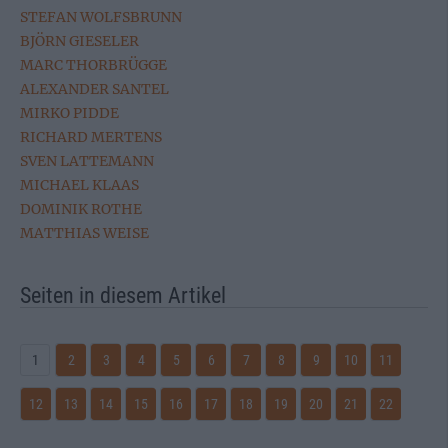
STEFAN WOLFSBRUNN
BJÖRN GIESELER
MARC THORBRÜGGE
ALEXANDER SANTEL
MIRKO PIDDE
RICHARD MERTENS
SVEN LATTEMANN
MICHAEL KLAAS
DOMINIK ROTHE
MATTHIAS WEISE
Seiten in diesem Artikel
1
2
3
4
5
6
7
8
9
10
11
12
13
14
15
16
17
18
19
20
21
22