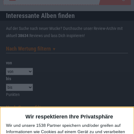
Interessante Alben finden
Auf der Suche nach neuer Mucke? Durchsuche unser Review-Archiv mit
aktuell
38634
Reviews und lass Dich inspirieren!
Nach Wertung filtern
▼︎
von
bis
Punkten
Nach Genres filtern
►︎
Wir respektieren Ihre Privatsphäre
Wir und unsere 1538 Partner speichern und/oder greifen auf
Informationen wie Cookies auf einem Gerät zu und verarbeiten