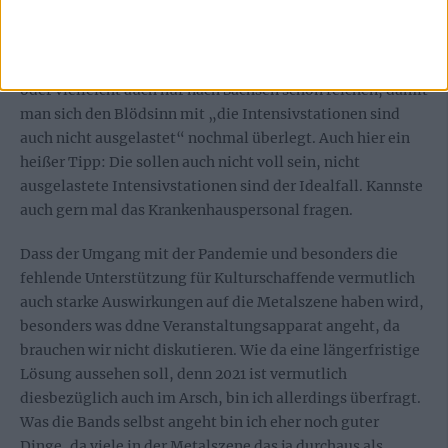
an die Notwendigkeit von Maßnahmen zu glauben, wenn
das Kind bereits in den Brunnen gefallen ist.
Und eigentlich müsste ein Blick in einige andere Länder
oder vielleicht auch nur nach Sachsen schon reichen, damit
man sich den Blödsinn mit „die Intensivstationen sind
auch nicht ausgelastet“ nochmal überlegt. Auch hier ein
heißer Tipp: Die sollen auch nicht voll sein, nicht
ausgelastete Intensivstationen sind der Idealfall. Kannste
auch gern mal das Krankenhauspersonal fragen.
Dass der Umgang mit der Pandemie und besonders die
fehlende Unterstützung für Kulturschaffende vermutlich
auch starke Auswirkungen auf die Metalszene haben wird,
besonders was ddne Veranstaltungsapparat angeht, da
brauchen wir nicht diskutieren. Wie da eine längerfristige
Lösung aussehen soll, denn 2021 ist vermutlich
diesbezüglich auch im Arsch, bin ich allerdings überfragt.
Was die Bands selbst angeht bin ich eher noch guter
Dinge, da viele in der Metalszene das ja durchaus als