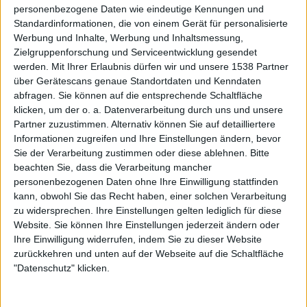
personenbezogene Daten wie eindeutige Kennungen und
Standardinformationen, die von einem Gerät für personalisierte
Werbung und Inhalte, Werbung und Inhaltsmessung,
Zielgruppenforschung und Serviceentwicklung gesendet
87 Kommentare zu metal.de-Redaktion - Der
werden.
Mit Ihrer Erlaubnis dürfen wir und unsere 1538 Partner
Redaktionspoll 2020
über Gerätescans genaue Standortdaten und Kenndaten
abfragen. Sie können auf die entsprechende Schaltfläche
klicken, um der o. a. Datenverarbeitung durch uns und unsere
Sag Deine Meinung!
Partner zuzustimmen. Alternativ können Sie auf detailliertere
Informationen zugreifen und Ihre Einstellungen ändern, bevor
Sie der Verarbeitung zustimmen oder diese ablehnen.
Bitte
beachten Sie, dass die Verarbeitung mancher
Watutinki
sagt:
personenbezogenen Daten ohne Ihre Einwilligung stattfinden
kann, obwohl Sie das Recht haben, einer solchen Verarbeitung
3. Januar 2021 um 13:55 Uhr
zu widersprechen. Ihre Einstellungen gelten lediglich für diese
Da ja in dem Redaktionspool im Kontext von Corona recht
Website. Sie können Ihre Einstellungen jederzeit ändern oder
Ihre Einwilligung widerrufen, indem Sie zu dieser Website
häufig auf die unsolidarische Bevölkerung draufgehauen
zurückkehren und unten auf der Webseite auf die Schaltfläche
wird.
"Datenschutz" klicken.
Persönlich ist mein Eindruck, dass es sehr stark von der
Bildung abhängig ist, wie sich die Menschen diesbzgl.
verhalten und die Regeln befolgen. Gebildete Menschen