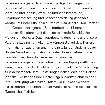
Da ist ein Vertrauen vorhanden – das kann man nicht eben
personenbezogene Daten wie eindeutige Kennungen und
Standardinformationen, die von einem Gerät für personalisierte
mal so spontan herstellen. Er weiß, wie er uns pushen
Werbung und Inhalte, Werbung und Inhaltsmessung,
kann, aber er versucht nie, uns zu verändern. Dieses
Zielgruppenforschung und Serviceentwicklung gesendet
Gleichgewicht zu haben, ist selten. Mit diesem Album hat
werden.
Mit Ihrer Erlaubnis dürfen wir und unsere 1538 Partner
er etwas Tieferes angezapft. Er hat uns geholfen, die
über Gerätescans genaue Standortdaten und Kenndaten
Songs zu verfeinern, ohne die Rauheit zu verlieren. Und
abfragen. Sie können auf die entsprechende Schaltfläche
die Sessions fühlen sich immer wie Familie an – gute
klicken, um der o. a. Datenverarbeitung durch uns und unsere
Energie, ehrliches Feedback und eine gemeinsame Liebe
Partner zuzustimmen. Alternativ können Sie auf detailliertere
Informationen zugreifen und Ihre Einstellungen ändern, bevor
zur Musik, die Menschen bewegt.
Sie der Verarbeitung zustimmen oder diese ablehnen.
Bitte
beachten Sie, dass die Verarbeitung mancher
Mit „Roar Like Thunder“ feiert ihr eure elfte
personenbezogenen Daten ohne Ihre Einwilligung stattfinden
Studioveröffentlichung. Was bedeutet die Zahl für
kann, obwohl Sie das Recht haben, einer solchen Verarbeitung
BUCKCHERRY und wie blickt ihr auf eure bisherige
zu widersprechen. Ihre Einstellungen gelten lediglich für diese
Karriere zurück?
Website. Sie können Ihre Einstellungen jederzeit ändern oder
Ihre Einwilligung widerrufen, indem Sie zu dieser Website
Elf Alben – das ist eine verdammte Reise. Es bedeutet
zurückkehren und unten auf der Webseite auf die Schaltfläche
Resilienz. Es bedeutet, dass wir immer weiter gemacht
"Datenschutz" klicken.
haben, auch wenn es einfacher gewesen wäre, es nicht zu
tun. Wir hatten einige ernsthafte Höhen und demütigende