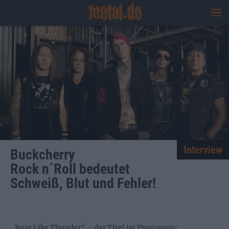
Interview
Buckcherry
Rock n´Roll bedeutet
Schweiß, Blut und Fehler!
„Roar Like Thunder“ – der Titel ist Programm: