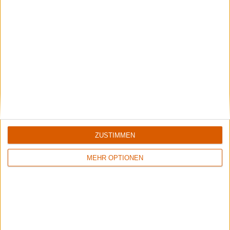
Review
5/10
Buckcherry
Black Butterfly
ZUSTIMMEN
MEHR OPTIONEN
Weitere Artikel zu Buckcherry