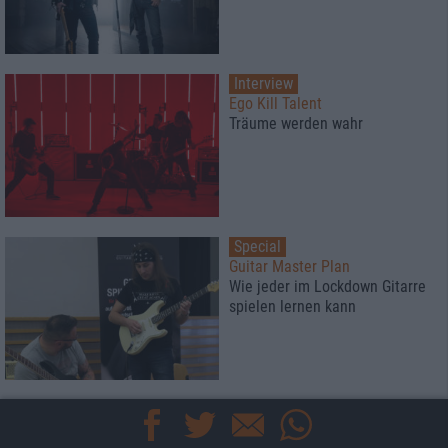
Interview
Ego Kill Talent
Träume werden wahr
Special
Guitar Master Plan
Wie jeder im Lockdown Gitarre
spielen lernen kann
Special
Diese Prämien gibt es