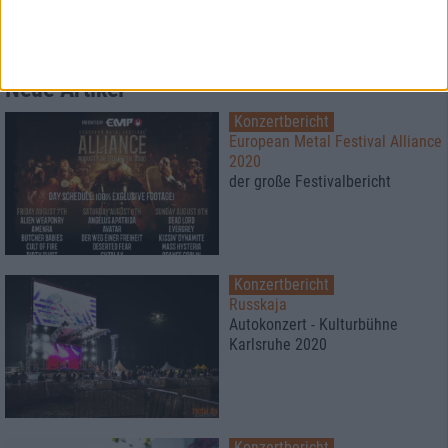
Mehr
Reviews
Neue Artikel
Konzertbericht
European Metal Festival Alliance
2020
der große Festivalbericht
Konzertbericht
Russkaja
Autokonzert - Kulturbühne
Karlsruhe 2020
Konzertbericht