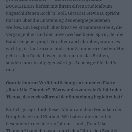
BUCKCHERRY liefern mit ihrem elften Studioalbum
ungeschliffenen Rock ’n’ Roll. Gitarrist Stevie D. spricht
mit uns über die Entstehung des energiegeladenen
Werkes. Ein Gespräch über kreative Zusammenarbeit, die
Vergangenheit und den unverwechselbaren Spirit, der die
Band seit jeher prägt. Vor allem auch darüber, warum es
wichtig, ist laut zu sein und seine Stimme zu erheben. Hier
geht es den Rock-Löwen nicht nur um das Brüllen,
sondern um ein allgegenwärtiges Lebensgefühl. Let’s
roar!
Gratulation zur Veröffentlichung eurer neuen Platte
„Roar Like Thunder“. Was war das zentrale Gefühl oder
Thema, das euch während der Entstehung begleitet hat?
Ehrlich gesagt, fußt dieses Album auf dem Gedanken der
Dringlichkeit und Klarheit. Wir haben alle viel erlebt –
besonders in den letzten Jahren – und „Roar Like
Thunder“ handelt davon, durch den Lärm, den Zweifel