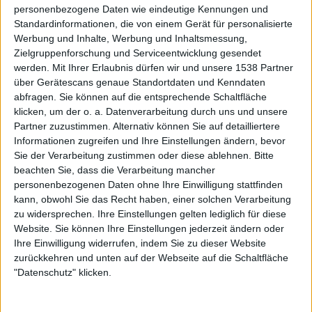
personenbezogene Daten wie eindeutige Kennungen und
Standardinformationen, die von einem Gerät für personalisierte
Werbung und Inhalte, Werbung und Inhaltsmessung,
Zielgruppenforschung und Serviceentwicklung gesendet
werden.
Mit Ihrer Erlaubnis dürfen wir und unsere 1538 Partner
Interview
über Gerätescans genaue Standortdaten und Kenndaten
Kawir
abfragen. Sie können auf die entsprechende Schaltfläche
Zurück auf die Beine!
klicken, um der o. a. Datenverarbeitung durch uns und unsere
Partner zuzustimmen. Alternativ können Sie auf detailliertere
Bandgründer Therthonax zu seinem Genesungsprozess und
Informationen zugreifen und Ihre Einstellungen ändern, bevor
neuer Musik.
Sie der Verarbeitung zustimmen oder diese ablehnen.
Bitte
beachten Sie, dass die Verarbeitung mancher
personenbezogenen Daten ohne Ihre Einwilligung stattfinden
kann, obwohl Sie das Recht haben, einer solchen Verarbeitung
zu widersprechen. Ihre Einstellungen gelten lediglich für diese
Website. Sie können Ihre Einstellungen jederzeit ändern oder
Ihre Einwilligung widerrufen, indem Sie zu dieser Website
zurückkehren und unten auf der Webseite auf die Schaltfläche
"Datenschutz" klicken.