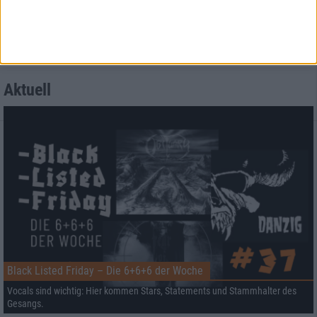
Aktuell
Black Listed Friday – Die 6+6+6 der Woche
Vocals sind wichtig: Hier kommen Stars, Statements und Stammhalter des
Gesangs.