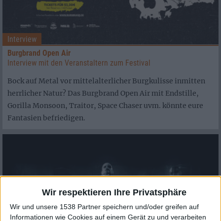
Interview
Burgbrand Open Air
Interview mit den Veranstaltern zum Festival
Bock auf Metal vor mittelalterlicher Burgkulisse inmitten
herrlicher Natur? Das Burgbrand Open Air mit Endstille,
Gorilla Monsoon, Traitor, Space Chaser uvm. könnte eure
Fantasien befriedigen.
Wir respektieren Ihre Privatsphäre
Wir und unsere 1538 Partner speichern und/oder greifen auf
Informationen wie Cookies auf einem Gerät zu und verarbeiten