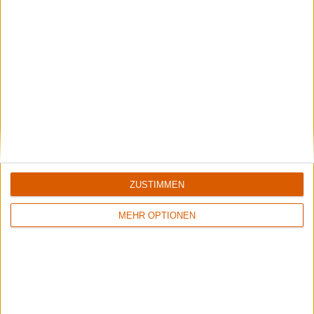
Interview
ZUSTIMMEN
Pary.San Open Air
Immer weiter kämpfen
MEHR OPTIONEN
Schon 2020 zeigte das Team hinter dem Party.San Metal
Open Air, das aufgeben keine Option ist. Diese kämpferische
Attitüde transportieren Mario Flicke und Jarne Brauns im
Interview zur Zukunft der Livekultur.