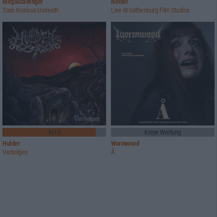
Megascavenger
Nestor
Toxic Noxious Undeath
Live At Gothenburg Film Studios
9/10
Keine Wertung
Hulder
Wormwood
Verbolgen
Å