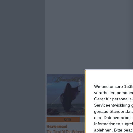
Wir und unsere 1538
verarbeiten persone
Gerät für personali
Serviceentwicklung 
genaue Standortdate
o. a. Datenverarbeit
8/10
5/10
Informationen zugrei
Heavenwood
Uwe Lulis Project
ablehnen.
Bitte bea
The Tarot Of The Bohemians – Part II
Analog