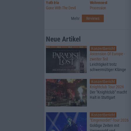
Yoth Iria
Wolvennest
Gone With The Devil
Procession
Mehr
Reviews
Neue Artikel
Konzertbericht
Ascension Of Europe -
zweiter Teil
Leichtigkeit trotz
schwermütiger Klänge
Konzertbericht
Knightclub Tour 2026
Der "Knightclub" macht
Halt in Stuttgart
Konzertbericht
"Eingenordet"-Tour 2026
Goldige Zeiten mit
Versengold und