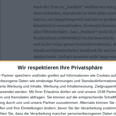
Nach der Tour zu „Freiheit“ wollten wir uns 
dem verbinden, warum wir so viele Jahre zuv
hatten, uns hingebungsvoll und mit so große
künstlerisch auszudrücken. Deswegen kommun
aller Öffentlichkeit, dass „Freiheit“ wohl für 
Studioalbum DORNENREICHs bleiben würde. 
und in der Folge genau beobachten können, w
Musik und künstlerischer Ausdruck für uns in 
Sphäre hatte. Und wir mussten nicht lange wa
ganz natürlich und intuitiv – neue Stücke un
Wir respektieren Ihre Privatsphäre
für mich persönlich eine sehr bewegende un
denn sie führte mir ganz deutlich vor Augen, 
 Partner speichern und/oder greifen auf Informationen wie Cookies au
nbezogene Daten wie eindeutige Kennungen und Standardinformatione
Ausdruck in meinem Fall damit zusammenfiel,
sierte Werbung und Inhalte, Werbung und Inhaltsmessung, Zielgruppen
als Mensch verarbeite. Es gehört existenziell 
gesendet werden.
Mit Ihrer Erlaubnis dürfen wir und unsere 1538 Part
zu werden oder jedenfalls am Instrument zu t
n und Kenndaten abfragen. Sie können auf die entsprechende Schaltfl
nenne.
ung durch uns und unsere Partner zuzustimmen. Alternativ können Sie au
fen und Ihre Einstellungen ändern, bevor Sie der Verarbeitung zustim
2014 hatte ich ja außerdem klar gesagt, dass 
chten Sie, dass die Verarbeitung mancher personenbezogenen Daten oh