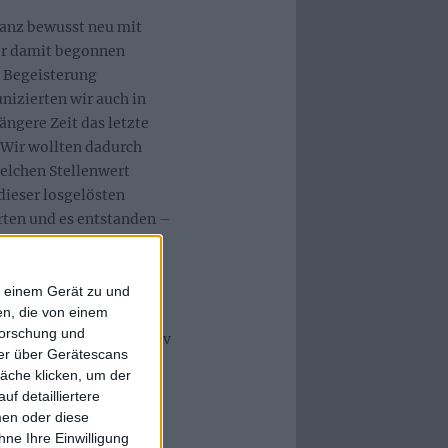
ganz bewusst neu mit
or damit begonnen
r Begeisterung
izierten wir auch in
längere Zeit das letzte
Wir wollten dadurch
elchen Stellenwert
dieser losgelösten
rten und es entstanden –
d Konzeptideen. Das war
d bedeutsame Erfahrung,
wie sehr künstlerischer
f einem Gerät zu und
n, die von einem
 wie ich mein Hiersein
forschung und
zu mir, künstlerisch aktiv
ner über Gerätescans
räumen, wie ich das oft
äche klicken, um der
f detailliertere
men oder diese
wir weiterhin Konzerte
ne Ihre Einwilligung