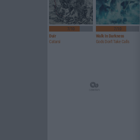
7/10
7/10
Duir
Walk In Darkness
Catarsi
Gods Don't Take Calls