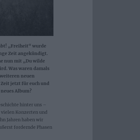
bt! „Freiheit“ wurde
ange Zeit angekündigt.
ehe nun mit „Du wilde
wird. Was waren damals
 weiteren neuen
it jetzt für euch und
in neues Album?
schichte hinter uns –
r vielen Konzerten und
ehn Jahren haben wir
 äußerst fordernde Phasen