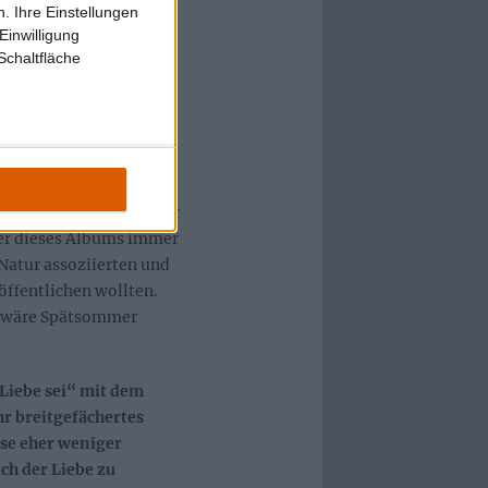
e Konzertabenteuer
. Ihre Einstellungen
ng auch ganz bewusst
Einwilligung
Schaltfläche
as Abenteuer, das eine
tanden und die
iebedingt vom
fern ist dieser Juni-
 gesteuert haben, da wir
ter dieses Albums immer
Natur assoziierten und
ffentlichen wollten.
h wäre Spätsommer
 Liebe sei“ mit dem
hr breitgefächertes
ise eher weniger
ch der Liebe zu