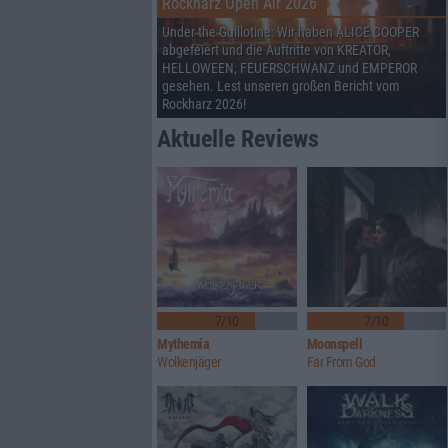
Rockharz Open Air 2026
Under the Guillotine: Wir haben ALICE COOPER
abgefeiert und die Auftritte von KREATOR,
HELLOWEEN, FEUERSCHWANZ und EMPEROR
gesehen. Lest unseren großen Bericht vom
Rockharz 2026!
Aktuelle Reviews
7/10
7/10
Mythemia
Moonspell
Wolkenjäger
Far From God