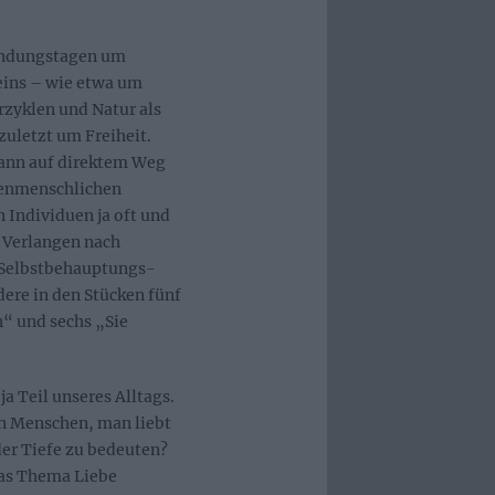
ründungstagen um
eins – wie etwa um
rzyklen und Natur als
uletzt um Freiheit.
dann auf direktem Weg
henmenschlichen
 Individuen ja oft und
m Verlangen nach
 Selbstbehauptungs-
ere in den Stücken fünf
“ und sechs „Sie
ja Teil unseres Alltags.
en Menschen, man liebt
der Tiefe zu bedeuten?
das Thema Liebe