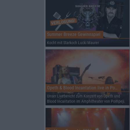
Summer Breeze Gewinnspiel
Kocht mit Starkoch Lucki Maurer
Opeth & Blood Incantation live in Pompeji
Unser Livebericht zum Konzert von Opeth und
Blood Incantation im Amphitheater von Pompeji.