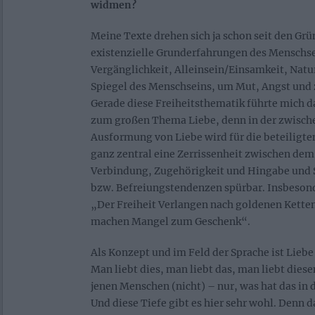
widmen?
Meine Texte drehen sich ja schon seit den G
existenzielle Grunderfahrungen des Menschs
Vergänglichkeit, Alleinsein/Einsamkeit, Natu
Spiegel des Menschseins, um Mut, Angst und z
Gerade diese Freiheitsthematik führte mich 
zum großen Thema Liebe, denn in der zwisc
Ausformung von Liebe wird für die beteiligten
ganz zentral eine Zerrissenheit zwischen de
Verbindung, Zugehörigkeit und Hingabe und
bzw. Befreiungstendenzen spürbar. Insbesond
„Der Freiheit Verlangen nach goldenen Ketten
machen Mangel zum Geschenk“.
Als Konzept und im Feld der Sprache ist Liebe 
Man liebt dies, man liebt das, man liebt dies
jenen Menschen (nicht) – nur, was hat das in 
Und diese Tiefe gibt es hier sehr wohl. Denn 