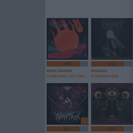
8/10
8/10
Green Carnation
Draconian
A Dark Poem, Part II: Sanguis
In Somnolent Ruin
1
8/10
8/10