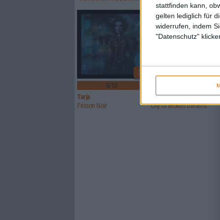
stattfinden kann, ob
gelten lediglich für 
widerrufen, indem Si
"Datenschutz" klicke
3
9/10
8/10
M
Tarja
Imparity
Frisson Noir
City Of Broken Dreams