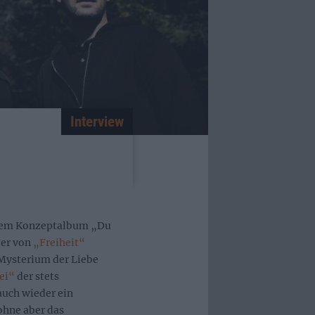
Interview
t dem Konzeptalbum „Du
ger von
„Freiheit“
 Mysterium der Liebe
ei“
der stets
auch wieder ein
 ohne aber das