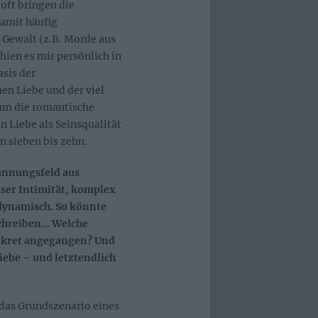
oft bringen die
amit häufig
Gewalt (z.B. Morde aus
hien es mir persönlich in
sis der
en Liebe und der viel
um die romantische
n Liebe als Seinsqualität
n sieben bis zehn.
pannungsfeld aus
iser Intimität, komplex
dynamisch. So könnte
chreiben… Welche
onkret angegangen? Und
Liebe – und letztendlich
 das Grundszenario eines