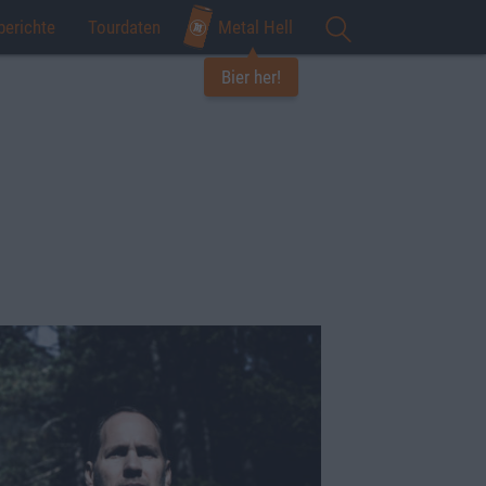
berichte
Tourdaten
Metal Hell
Bier her!