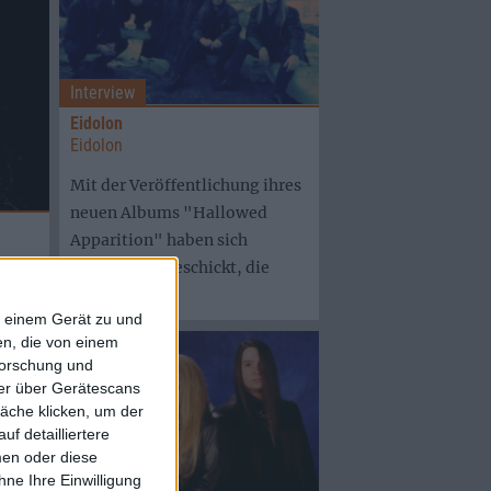
Interview
Eidolon
Eidolon
Mit der Veröffentlichung ihres
neuen Albums "Hallowed
Apparition" haben sich
EIDOLON angeschickt, die
ir
Spitze des ...
f einem Gerät zu und
n, die von einem
forschung und
ner über Gerätescans
äche klicken, um der
f detailliertere
men oder diese
ne Ihre Einwilligung