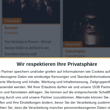
Interview
Kamelot
Kamelot
Der heutigen Power-Metal-
Interview
Szene fehlt es definitiv an
Catastrophic
frischen Ideen und
Catastrophic
unabhängigen Denkern, die
Wir respektieren Ihre Privatsphäre
In diesen Tagen werden w
sich darum ...
Zeugen der Geburt eines
 Partner speichern und/oder greifen auf Informationen wie Cookies au
nbezogene Daten wie eindeutige Kennungen und Standardinformatione
beeindruckenden Hybird-
sierte Werbung und Inhalte, Werbung und Inhaltsmessung, Zielgruppen
Projektes, gezüchtet aus
gesendet werden.
Mit Ihrer Erlaubnis dürfen wir und unsere 1538 Part
feinsten Erbanlagen ...
n und Kenndaten abfragen. Sie können auf die entsprechende Schaltfl
ung durch uns und unsere Partner zuzustimmen. Alternativ können Sie au
Interview
fen und Ihre Einstellungen ändern, bevor Sie der Verarbeitung zustim
Yendri
chten Sie, dass die Verarbeitung mancher personenbezogenen Daten oh