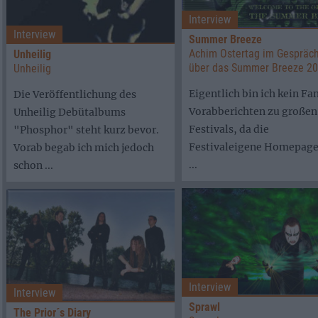
Interview
Interview
Summer Breeze
Achim Ostertag im Gespräc
Unheilig
über das Summer Breeze 2
Unheilig
Eigentlich bin ich kein Fa
Die Veröffentlichung des
Vorabberichten zu großen
Unheilig Debütalbums
Festivals, da die
"Phosphor" steht kurz bevor.
Festivaleigene Homepage
Vorab begab ich mich jedoch
...
schon ...
Interview
Interview
Sprawl
The Prior´s Diary