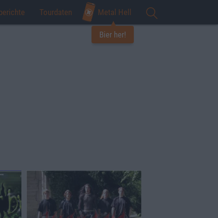
berichte
Tourdaten
Metal Hell
Bier her!