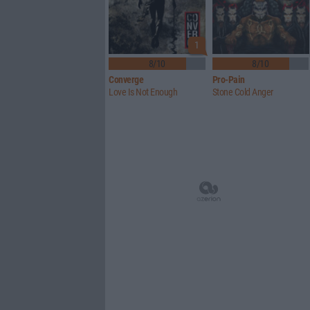
1
8/10
8/10
Converge
Pro-Pain
Love Is Not Enough
Stone Cold Anger