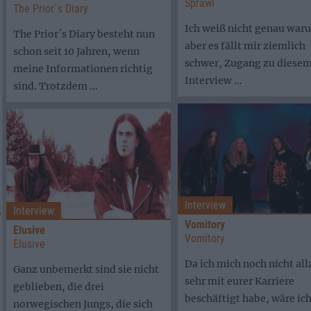
Sprawl
The Prior´s Diary
Ich weiß nicht genau war
The Prior´s Diary besteht nun
aber es fällt mir ziemlich
schon seit 10 Jahren, wenn
schwer, Zugang zu diese
meine Informationen richtig
Interview ...
sind. Trotzdem ...
Interview
Interview
Vomitory
Elusive
Vomitory
Elusive
Da ich mich noch nicht all
Ganz unbemerkt sind sie nicht
sehr mit eurer Karriere
geblieben, die drei
beschäftigt habe, wäre ic
norwegischen Jungs, die sich