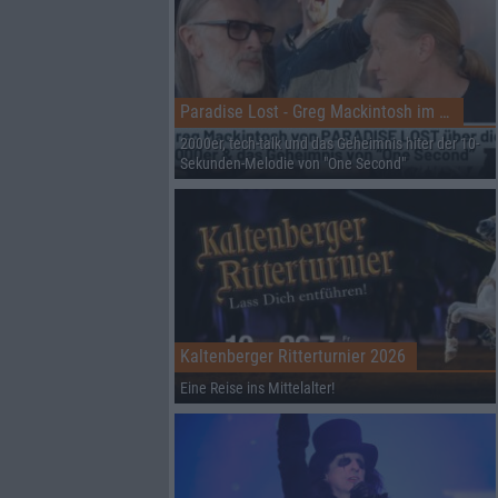
Paradise Lost - Greg Mackintosh im Interview auf dem RHZ
2000er, tech-talk und das Geheimnis hiter der 10-
Sekunden-Melodie von "One Second"
Kaltenberger Ritterturnier 2026
Eine Reise ins Mittelalter!