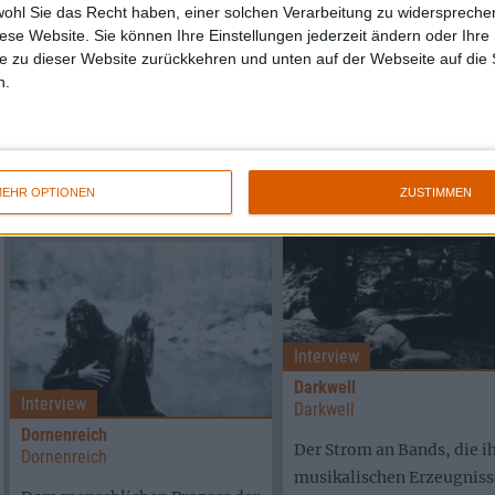
Interview
Yendri
wohl Sie das Recht haben, einer solchen Verarbeitung zu widersprechen
Mortiis
diese Website. Sie können Ihre Einstellungen jederzeit ändern oder Ihre 
Eine zu Energieträgern
Mortiis
e zu dieser Website zurückkehren und unten auf der Webseite auf die 
verkommene Menschheit 
n.
Der Meister bedrohlich-
einer von Computern
düsterer Keyboardmusik
dominierten Welt - so
MORTIIS hat mit seinem
gestaltet sich ...
neuesten Werk "The Smell of
EHR OPTIONEN
ZUSTIMMEN
Rain" einen ...
Interview
Darkwell
Interview
Darkwell
Dornenreich
Der Strom an Bands, die i
Dornenreich
musikalischen Erzeugniss