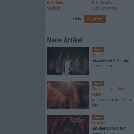
Deez Nuts
False Reality
Saudade
Faded Intentions
Mehr
Reviews
Neue Artikel
News
Broilers
müssen ihre Open Airs
verschieben
News
Die Apokalyptischen
Reiter
wagen sich in den Black
Metal
News
Desaster
mit allen Details zum
neuen Album