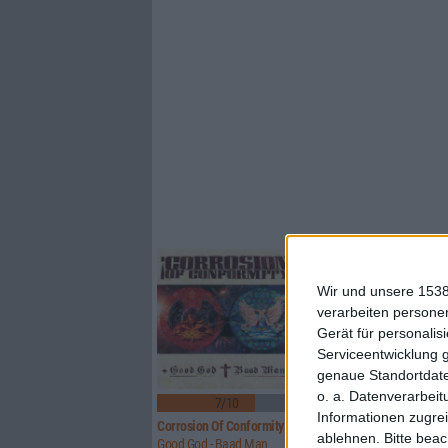
Wir und unsere 1538
verarbeiten persone
Gerät für personali
Serviceentwicklung 
genaue Standortdate
2
o. a. Datenverarbeit
7/10
8/10
Informationen zugrei
Corrosion Of Conformity
Rosa Faenskap
ablehnen.
Bitte bea
Good God - Baad Man
Ingenting Forblir