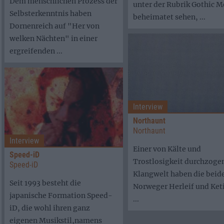
Dem menschlichen Prozess der
unter der Rubrik Gothic M
Selbsterkenntnis haben
beheimatet sehen, ...
Dornenreich auf "Her von
welken Nächten" in einer
ergreifenden ...
Interview
Northaunt
Northaunt
Interview
Einer von Kälte und
Speed-iD
Trostlosigkeit durchzoge
Speed-iD
Klangwelt haben die beid
Seit 1993 besteht die
Norweger Herleif und Keti
japanische Formation Speed-
...
iD, die wohl ihren ganz
eigenen Musikstil,namens