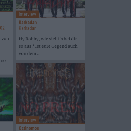
Interview
h
Karkadan
002
Karkadan
n von
Hy Robby, wie sieht´s bei dir
so aus ? Ist eure Gegend auch
von dem ...
 so
Interview
Octinomos