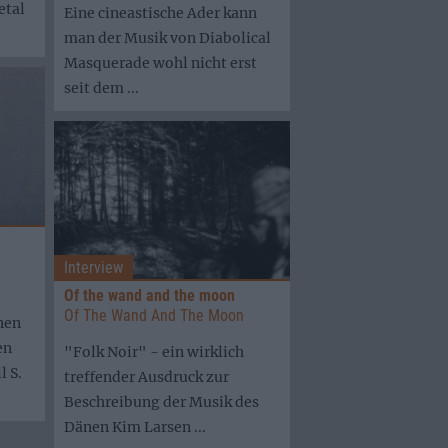
etal
Eine cineastische Ader kann
man der Musik von Diabolical
Masquerade wohl nicht erst
seit dem ...
Interview
Of the wand and the moon
Of The Wand And The Moon
nen
en
"Folk Noir" - ein wirklich
l S.
treffender Ausdruck zur
Beschreibung der Musik des
Dänen Kim Larsen ...