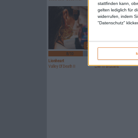
stattfinden kann, ob
gelten lediglich für 
widerrufen, indem Si
"Datenschutz" klicke
2
8/10
Keine Wertung
M
Lionheart
Brutus (BE)
Valley Of Death II
Live In Brussels