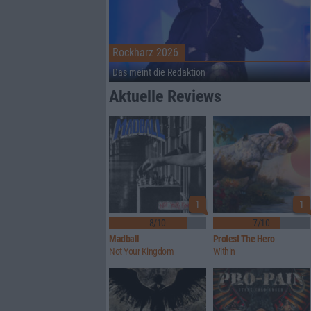
Rockharz 2026
Das meint die Redaktion
Aktuelle Reviews
1
1
8/10
7/10
Madball
Protest The Hero
Not Your Kingdom
Within