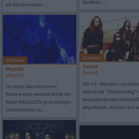
dankbar, ...
als Elusive einen ...
Interview
Interview
Onward
Megalith
Onward
Megalith
Die US-Metaller von Onw
Da mein überarbeitetes
haben mit "Evermoving" 
Review zum zweiten Werk der
beeindruckendes Debüta
Band MEGALITH ja zu einigen
abgeliefert, welches bei u
Diskussionen im ...
...