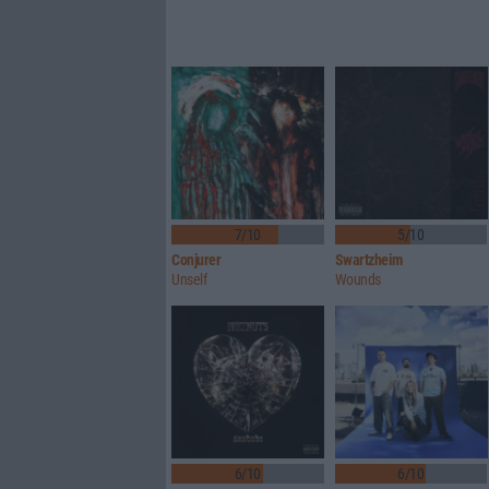
7/10
5/10
Conjurer
Swartzheim
Unself
Wounds
6/10
6/10