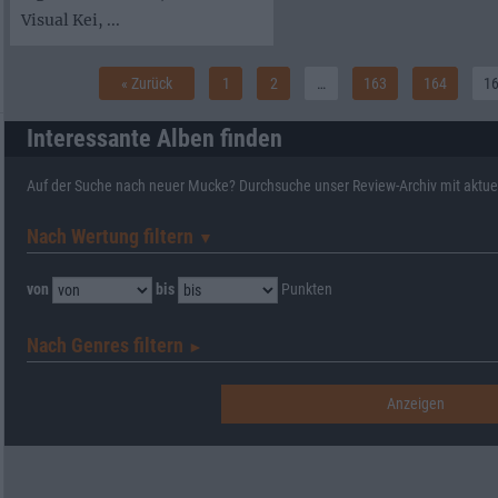
Visual Kei, ...
« Zurück
1
2
…
163
164
1
Interessante Alben finden
Auf der Suche nach neuer Mucke? Durchsuche unser Review-Archiv mit aktue
Nach Wertung filtern
▼︎
von
bis
Punkten
Nach Genres filtern
►︎