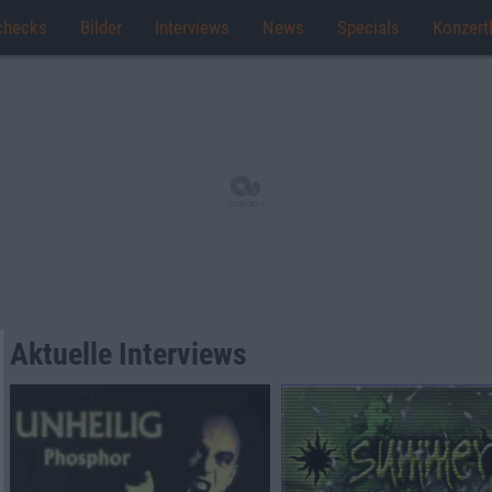
checks
Bilder
Interviews
News
Specials
Konzert
Aktuelle Interviews