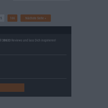
65
166
Nächste Seite »
ll
38633
Reviews und lass Dich inspirieren!