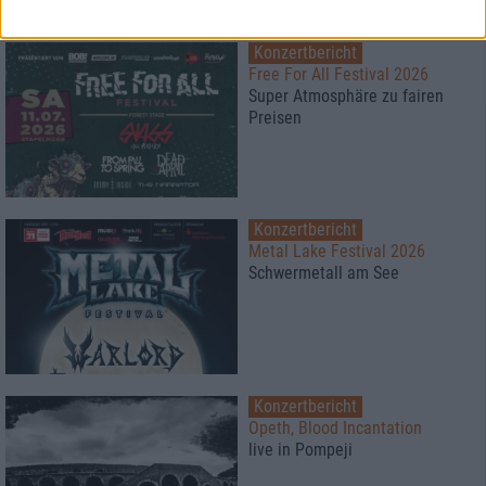
1
Konzertbericht
Free For All Festival 2026
Super Atmosphäre zu fairen
Preisen
Konzertbericht
Metal Lake Festival 2026
Schwermetall am See
Konzertbericht
Opeth, Blood Incantation
live in Pompeji