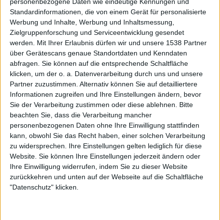
personenbezogene Daten wie eindeutige Kennungen und
Standardinformationen, die von einem Gerät für personalisierte
Werbung und Inhalte, Werbung und Inhaltsmessung,
Aktuelle Alben der Bands
Zielgruppenforschung und Serviceentwicklung gesendet
werden.
Mit Ihrer Erlaubnis dürfen wir und unsere 1538 Partner
über Gerätescans genaue Standortdaten und Kenndaten
abfragen. Sie können auf die entsprechende Schaltfläche
klicken, um der o. a. Datenverarbeitung durch uns und unsere
Partner zuzustimmen. Alternativ können Sie auf detailliertere
Informationen zugreifen und Ihre Einstellungen ändern, bevor
Sie der Verarbeitung zustimmen oder diese ablehnen.
Bitte
beachten Sie, dass die Verarbeitung mancher
personenbezogenen Daten ohne Ihre Einwilligung stattfinden
Review
6
Review
2
kann, obwohl Sie das Recht haben, einer solchen Verarbeitung
9/10
9/10
zu widersprechen. Ihre Einstellungen gelten lediglich für diese
Atrocity
Das Ich
Website. Sie können Ihre Einstellungen jederzeit ändern oder
Okkult III
Antichrist
Ihre Einwilligung widerrufen, indem Sie zu dieser Website
zurückkehren und unten auf der Webseite auf die Schaltfläche
"Datenschutz" klicken.