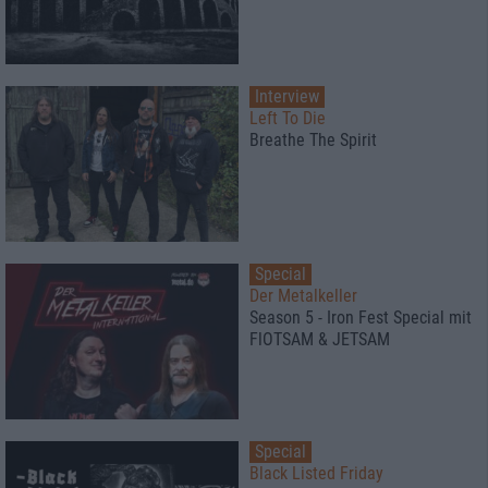
Interview
Left To Die
Breathe The Spirit
Special
Der Metalkeller
Season 5 - Iron Fest Special mit
FlOTSAM & JETSAM
Special
Black Listed Friday