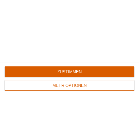
ZUSTIMMEN
Backstage | Rettungsdienst auf dem Summer Breeze
MEHR OPTIONEN
Über Zwischenwasser, Gehörschutz und Festivalapotheke.