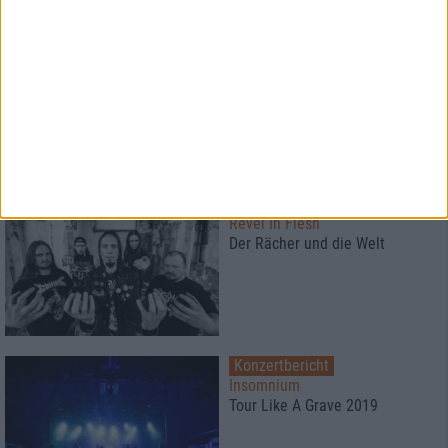
Konzertbericht
Darkness Guides Us
Neues Extreme-Metal-Festival in
Schottland
2
Interview
Revel In Flesh
Der Rächer und die Welt
Konzertbericht
Insomnium
Tour Like A Grave 2019