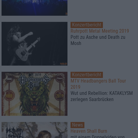
Konzertbericht
Ruhrpott Metal Meeting 2019
Pott zu Asche und Death zu
Mosh
Konzertbericht
MTV Headbangers Ball Tour
2019
Wut und Rebellion: KATAKLYSM
zerlegen Saarbrücken
News
Heaven Shall Burn
mit einem Doppelvideo von