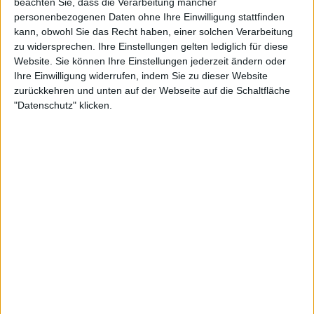
beachten Sie, dass die Verarbeitung mancher
personenbezogenen Daten ohne Ihre Einwilligung stattfinden
Damit ist „Revelation Of Chaos“ insgesamt so
kann, obwohl Sie das Recht haben, einer solchen Verarbeitung
rücksichtsvoll wie eine Herde tollwütiger Grizzlys auf
zu widersprechen. Ihre Einstellungen gelten lediglich für diese
Absinth. Aber irgendwie bedrohlicher.
Website. Sie können Ihre Einstellungen jederzeit ändern oder
Ihre Einwilligung widerrufen, indem Sie zu dieser Website
zurückkehren und unten auf der Webseite auf die Schaltfläche
"Datenschutz" klicken.
Foto auf der Startseite: Konrad Röhringer
(dermodernemann.com)