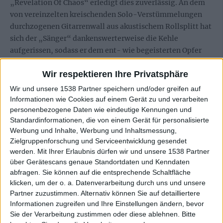
„Revelation Of Chaos“ erledigt dies zuverlässig. An dem
von vereinzelten kreischenden Solo-Verstümmelungen
durchzogenen Gitarrenwall aus akustischem Rollsplitt hat
sich der „Sänger“ dankenswerterweise die Kehle
aufgerissen, sodass er dem ent- wie begeisterten Opfer
wie ein von John Tardy besessener Marc Grewe seine
Wir respektieren Ihre Privatsphäre
erfreulichen Botschaften ins Gesicht ballert. Inhaltlich
wird die Apokalypse in allen Schattierungen skizziert –
Wir und unsere 1538 Partner speichern und/oder greifen auf
und was anderes hätte man dieser mit ordentlicher Punk-
Informationen wie Cookies auf einem Gerät zu und verarbeiten
Kante versehenen Ausgeburt eines Albums auch nicht
personenbezogene Daten wie eindeutige Kennungen und
Standardinformationen, die von einem Gerät für personalisierte
abgekauft.
Werbung und Inhalte, Werbung und Inhaltsmessung,
Zielgruppenforschung und Serviceentwicklung gesendet
„Revelation Of Chaos“ ist ein Oldschool-DM-Banger mit
werden.
Mit Ihrer Erlaubnis dürfen wir und unsere 1538 Partner
Iro und schwarz-weißen Patches britischer Achtziger-
über Gerätescans genaue Standortdaten und Kenndaten
Combos auf der Nieten-Kutte. DEATHRITE schlagen
abfragen. Sie können auf die entsprechende Schaltfläche
ihrem Death Metal die Crust-Sporen ins faulige Fleisch.
klicken, um der o. a. Datenverarbeitung durch uns und unsere
Das lässt ihn zwar wenig feinmotorisch, aber dafür umso
Partner zuzustimmen. Alternativ können Sie auf detailliertere
vehementer und zielstrebiger ins Ziel, das heißt das
Informationen zugreifen und Ihre Einstellungen ändern, bevor
Sie der Verarbeitung zustimmen oder diese ablehnen.
Bitte
Gesicht und die Gedärme des Hörers, preschen.