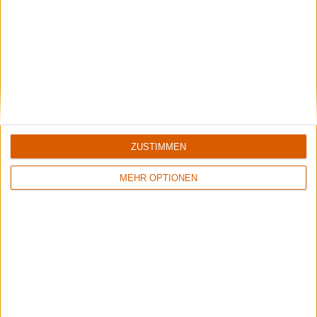
Special
Der große metal.de-Monatsrückblick
Die größten Highlights und die schlimmsten Gurken im
November 2018
ZUSTIMMEN
Kommentare
MEHR OPTIONEN
Sag Deine Meinung!