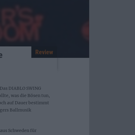
Review
e
f: Das DIABLO SWING
te, was die Bösen tun,
doch auf Dauer bestimmt
zgers Ballmusik
e aus Schweden für