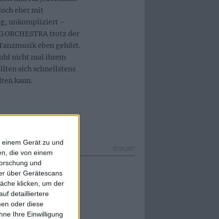
doch eher mit
ig, unkompliziert –
NG ORCHESTRA trotz der
 Tanzmusik eben gehört.
ohl nicht mal ihrem
lten sich schnellstens
lten kann.
f einem Gerät zu und
22.09.2007
n, die von einem
forschung und
ner über Gerätescans
äche klicken, um der
f detailliertere
men oder diese
ne Ihre Einwilligung