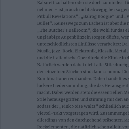
Kabarett zu halten oder sie doch zumindest fü
nehmen – ist ja auch nicht abwegig bei so gen
Pitbull Revelations“, „Balrog Boogie“ und „
Bullet“. Keineswegs zum Lachen ist aber die 
„The Butcher’s Ballroom“, die wohl für das e
ungläubige Augenblinzeln sorgen dürfte, wer
unterschiedlichsten Einflüsse verarbeitet: D
Musik, Jazz, Rock, Elektronik, Klassik, Metal
und die italienische Oper direkt die Klinke in 
Natürlich werden dabei nicht alle Stile durch
den einzelnen Stücken sind dann schonmal ä
Kombinationen vorhanden. Daher handelt es s
lockere Liedersammlung, die das Herausgreife
macht. Dabei werden stets die essentiellen M
Stile herausgegriffen und stimmig mit den a
sodass der „Pink Noise Waltz“ schließlich auc
Viertel-Takt vorgetragen wird. Zusammenge
allerdings von den durchgehend präsenten M
Rockelementen, die natürlich schon allein vo