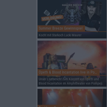
Summer Breeze Gewinnspiel
Kocht mit Starkoch Lucki Maurer
Opeth & Blood Incantation live in Pompeji
Unser Livebericht zum Konzert von Opeth und
Blood Incantation im Amphitheater von Pompeji.