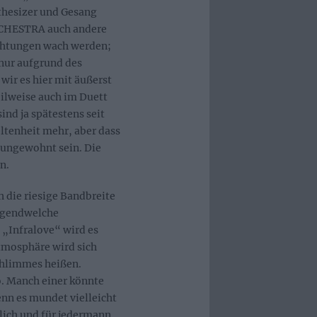
thesizer und Gesang
RCHESTRA auch andere
ichtungen wach werden;
nur aufgrund des
ir es hier mit äußerst
eilweise auch im Duett
nd ja spätestens seit
tenheit mehr, aber dass
 ungewohnt sein. Die
n.
h die riesige Bandbreite
irgendwelche
 „Infralove“ wird es
tmosphäre wird sich
Schlimmes heißen.
o. Manch einer könnte
n es mundet vielleicht
ulich und für jedermann