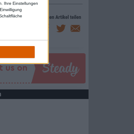
. Ihre Einstellungen
Einwilligung
Schaltfläche
Diesen Artikel teilen
m