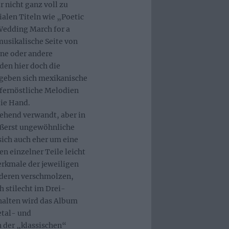
r nicht ganz voll zu
ialen Titeln wie „Poetic
Wedding March for a
musikalische Seite von
ine oder andere
den hier doch die
a geben sich mexikanische
, fernöstliche Melodien
die Hand.
gehend verwandt, aber in
ußerst ungewöhnliche
ich auch eher um eine
n einzelner Teile leicht
erkmale der jeweiligen
nderen verschmolzen,
h stilecht im Drei-
halten wird das Album
etal- und
n der „klassischen“