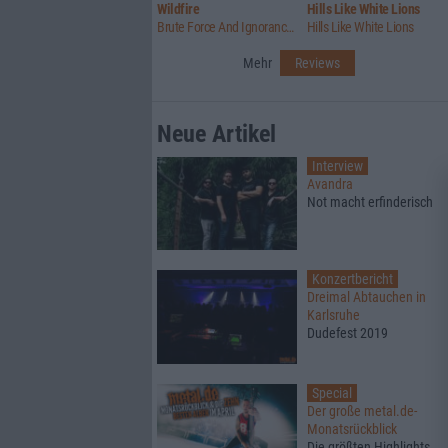
Wildfire
Hills Like White Lions
Brute Force And Ignorance / Summer Lightning
Hills Like White Lions
Mehr
Reviews
Neue Artikel
Interview
Avandra
Not macht erfinderisch
Konzertbericht
Dreimal Abtauchen in
Karlsruhe
Dudefest 2019
Special
Der große metal.de-
Monatsrückblick
Die größten Highlights