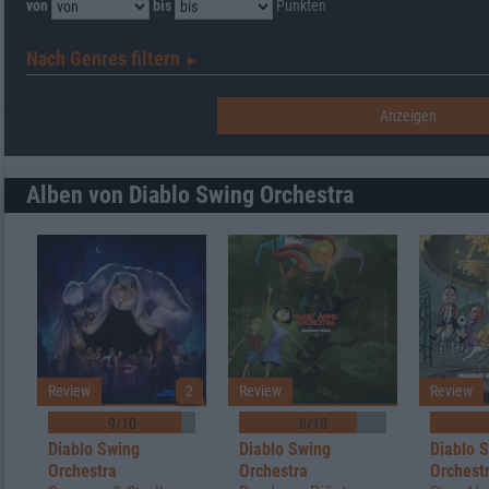
von
bis
Punkten
Nach Genres filtern
►︎
Alben von Diablo Swing Orchestra
Review
2
Review
Review
9/10
8/10
Diablo Swing
Diablo Swing
Diablo 
Orchestra
Orchestra
Orchest