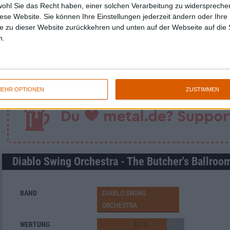
wohl Sie das Recht haben, einer solchen Verarbeitung zu widersprechen
diese Website. Sie können Ihre Einstellungen jederzeit ändern oder Ihre 
e zu dieser Website zurückkehren und unten auf der Webseite auf die 
Newsletter abonnieren
n.
EHR OPTIONEN
ZUSTIMMEN
Diablo Swing Orchestra - The Butcher's Ballroo
BAND
DIABLO SWING
ORCHESTRA
WERTUNG
8
/
10