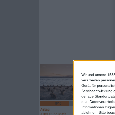
Wir und unsere 1538
verarbeiten persone
Gerät für personali
Serviceentwicklung 
genaue Standortdate
4
o. a. Datenverarbeit
8/10
6/10
Informationen zugrei
Airbag
Orgöne
ablehnen.
Bitte bea
A Day At The Beach
Mos/Fet