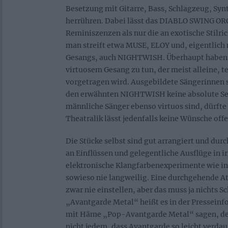
Besetzung mit Gitarre, Bass, Schlagzeug, Syn
herrühren. Dabei lässt das DIABLO SWING O
Reminiszenzen als nur die an exotische Stilr
man streift etwa MUSE, ELOY und, eigentlich 
Gesangs, auch NIGHTWISH. Überhaupt haben w
virtuosem Gesang zu tun, der meist alleine, t
vorgetragen wird. Ausgebildete Sängerinnen si
den erwähnten NIGHTWISH keine absolute Sel
männliche Sänger ebenso virtuos sind, dürfte
Theatralik lässt jedenfalls keine Wünsche offe
Die Stücke selbst sind gut arrangiert und durc
an Einflüssen und gelegentliche Ausflüge in 
elektronische Klangfarbenexperimente wie in
sowieso nie langweilig. Eine durchgehende A
zwar nie einstellen, aber das muss ja nichts 
„Avantgarde Metal“ heißt es in der Presseinf
mit Häme „Pop-Avantgarde Metal“ sagen, den
nicht jedem, dass Avantgarde so leicht verda