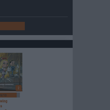
2
9/10
Swing
ra