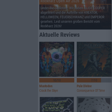
Rockharz Open Air 2026
Under the Guillotine: Wir haben ALICE COOPER
abgefeiert und die Auftritte von KREATOR,
HELLOWEEN, FEUERSCHWANZ und EMPEROR
gesehen. Lest unseren großen Bericht vom
Rockharz 2026!
Aktuelle Reviews
10/10
7/10
Mastodon
Pale Divine
Crack the Skye
Consequence Of Time