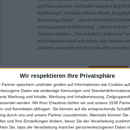
greifbar sein soll, verbindet man den Begriff 
kopflastiger, beinahe elitärer Musik. Eingäng
keineswegs flach! -, das ist das DIABLO SWI
extravaganten Stilmischung – wie es sich für
Puristen würden „The Butcher’s Ballroom“ w
schlimmsten Feind wünschen, alle anderen sol
anhören, was man mit Metal so alles veransta
Zur Startseite
Wir respektieren Ihre Privatsphäre
 Partner speichern und/oder greifen auf Informationen wie Cookies au
nbezogene Daten wie eindeutige Kennungen und Standardinformatione
sierte Werbung und Inhalte, Werbung und Inhaltsmessung, Zielgruppen
gesendet werden.
Mit Ihrer Erlaubnis dürfen wir und unsere 1538 Part
n und Kenndaten abfragen. Sie können auf die entsprechende Schaltfl
ung durch uns und unsere Partner zuzustimmen. Alternativ können Sie au
fen und Ihre Einstellungen ändern, bevor Sie der Verarbeitung zustim
chten Sie, dass die Verarbeitung mancher personenbezogenen Daten oh