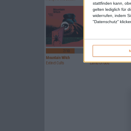
stattfinden kann, ob
gelten lediglich für 
widerrufen, indem Si
"Datenschutz" klicke
7/10
8/10
M
Mountain Witch
Lamb Of God
Extinct Cults
Lamb Of God