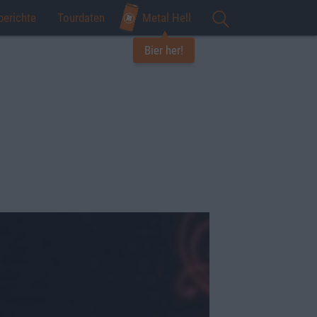
berichte
Tourdaten
Metal Hell
Bier her!