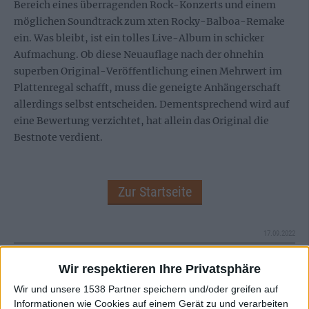
Bereich eines überragenden Rock-Konzerts und einem
möglichen Soundtrack zum xten Rocky-Balboa-Remake
ein. Was bleibt, ist ein tolles Live-Album in schicker
Aufmachung. Ob diese Neuauflage nach der ohnehin
superben Original-Veröffentlichung einen Mehrwert im
Plattenregal schafft, muss die geneigte Anhängerschaft
allerdings selbst entscheiden. Dementsprechend wird auf
eine Bewertung verzichtet, hat allein das Original die
Bestnote verdient.
Zur Startseite
17.09.2022
Oliver Di Iorio
Wir respektieren Ihre Privatsphäre
Left Hand Path
Wir und unsere 1538 Partner speichern und/oder greifen auf
Informationen wie Cookies auf einem Gerät zu und verarbeiten