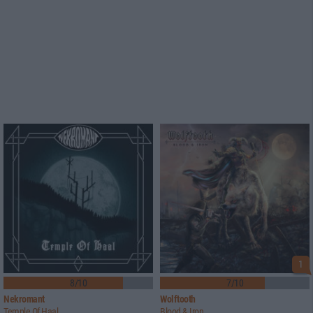
1
8/10
7/10
Nekromant
Wolftooth
Temple Of Haal
Blood & Iron