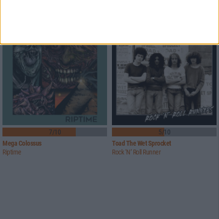
Blood On My Hands
Crimson Messiah
7/10
5/10
Mega Colossus
Toad The Wet Sprocket
Riptime
Rock ‘N’ Roll Runner