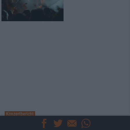
Konzertbericht
Beyond The Black
live in Aschaffenburg 2017