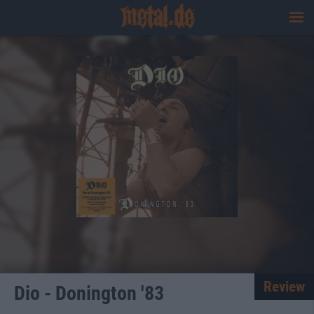
Review
Dio - Donington '83