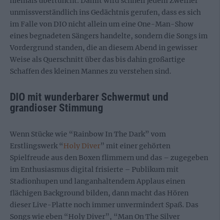
niemals übertüncht. Damit wird schnell jedem Zweifler
unmissverständlich ins Gedächtnis gerufen, dass es sich
im Falle von DIO nicht allein um eine One-Man-Show
eines begnadeten Sängers handelte, sondern die Songs im
Vordergrund standen, die an diesem Abend in gewisser
Weise als Querschnitt über das bis dahin großartige
Schaffen des kleinen Mannes zu verstehen sind.
DIO mit wunderbarer Schwermut und
grandioser Stimmung
Wenn Stücke wie “Rainbow In The Dark” vom
Erstlingswerk “
Holy Diver
” mit einer gehörten
Spielfreude aus den Boxen flimmern und das – zugegeben
im Enthusiasmus digital frisierte – Publikum mit
Stadionhupen und langanhaltendem Applaus einen
flächigen Background bilden, dann macht das Hören
dieser Live-Platte noch immer unvermindert Spaß. Das
Songs wie eben “Holy Diver”, “Man On The Silver