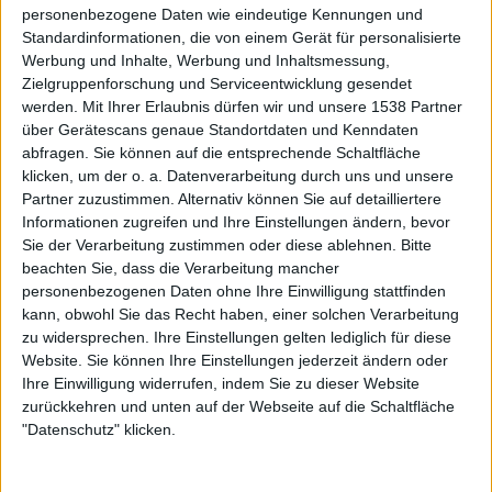
personenbezogene Daten wie eindeutige Kennungen und
Standardinformationen, die von einem Gerät für personalisierte
Werbung und Inhalte, Werbung und Inhaltsmessung,
Zielgruppenforschung und Serviceentwicklung gesendet
Newsletter abonnieren
werden.
Mit Ihrer Erlaubnis dürfen wir und unsere 1538 Partner
über Gerätescans genaue Standortdaten und Kenndaten
abfragen. Sie können auf die entsprechende Schaltfläche
klicken, um der o. a. Datenverarbeitung durch uns und unsere
Partner zuzustimmen. Alternativ können Sie auf detailliertere
Informationen zugreifen und Ihre Einstellungen ändern, bevor
Sie der Verarbeitung zustimmen oder diese ablehnen.
Bitte
beachten Sie, dass die Verarbeitung mancher
personenbezogenen Daten ohne Ihre Einwilligung stattfinden
Dio - Donington '83
kann, obwohl Sie das Recht haben, einer solchen Verarbeitung
zu widersprechen. Ihre Einstellungen gelten lediglich für diese
Website. Sie können Ihre Einstellungen jederzeit ändern oder
BAND
DIO
Ihre Einwilligung widerrufen, indem Sie zu dieser Website
zurückkehren und unten auf der Webseite auf die Schaltfläche
WERTUNG
—
"Datenschutz" klicken.
USER-WERTUNG
GIB DIE ERSTE WERTUNG AB!
STILE
HEAVY METAL