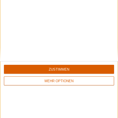
Keine Wertung
6/10
Dio
Dio
Holy Diver Live
Master Of The Moon
ZUSTIMMEN
Review
1
MEHR OPTIONEN
7/10
Dio
Killling The Dragon
Weitere Artikel zu Dio