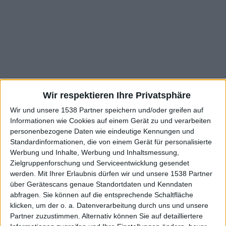
Wir respektieren Ihre Privatsphäre
Wir und unsere 1538 Partner speichern und/oder greifen auf
Informationen wie Cookies auf einem Gerät zu und verarbeiten
personenbezogene Daten wie eindeutige Kennungen und
Standardinformationen, die von einem Gerät für personalisierte
Werbung und Inhalte, Werbung und Inhaltsmessung,
Zielgruppenforschung und Serviceentwicklung gesendet
Seiten in diesem Artikel
werden.
Mit Ihrer Erlaubnis dürfen wir und unsere 1538 Partner
über Gerätescans genaue Standortdaten und Kenndaten
abfragen. Sie können auf die entsprechende Schaltfläche
klicken, um der o. a. Datenverarbeitung durch uns und unsere
1
2
3
4
5
6
7
8
9
10
11
Partner zuzustimmen. Alternativ können Sie auf detailliertere