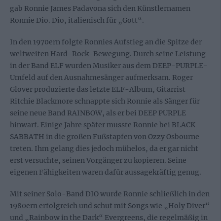
gab Ronnie James Padavona sich den Künstlernamen
Ronnie Dio. Dio, italienisch für „Gott“.
In den 1970ern folgte Ronnies Aufstieg an die Spitze der
weltweiten Hard-Rock-Bewegung. Durch seine Leistung
in der Band ELF wurden Musiker aus dem DEEP-PURPLE-
Umfeld auf den Ausnahmesänger aufmerksam. Roger
Glover produzierte das letzte ELF-Album, Gitarrist
Ritchie Blackmore schnappte sich Ronnie als Sänger für
seine neue Band RAINBOW, als er bei DEEP PURPLE
hinwarf. Einige Jahre später musste Ronnie bei BLACK
SABBATH in die großen Fußstapfen von Ozzy Osbourne
treten. Ihm gelang dies jedoch mühelos, da er gar nicht
erst versuchte, seinen Vorgänger zu kopieren. Seine
eigenen Fähigkeiten waren dafür aussagekräftig genug.
Mit seiner Solo-Band DIO wurde Ronnie schließlich in den
1980ern erfolgreich und schuf mit Songs wie „Holy Diver“
und „Rainbow in the Dark“ Evergreens, die regelmäßig in