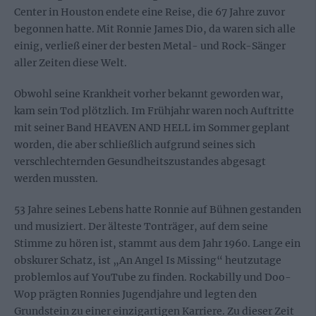
Center in Houston endete eine Reise, die 67 Jahre zuvor
begonnen hatte. Mit Ronnie James Dio, da waren sich alle
einig, verließ einer der besten Metal- und Rock-Sänger
aller Zeiten diese Welt.
Obwohl seine Krankheit vorher bekannt geworden war,
kam sein Tod plötzlich. Im Frühjahr waren noch Auftritte
mit seiner Band HEAVEN AND HELL im Sommer geplant
worden, die aber schließlich aufgrund seines sich
verschlechternden Gesundheitszustandes abgesagt
werden mussten.
53 Jahre seines Lebens hatte Ronnie auf Bühnen gestanden
und musiziert. Der älteste Tonträger, auf dem seine
Stimme zu hören ist, stammt aus dem Jahr 1960. Lange ein
obskurer Schatz, ist „An Angel Is Missing“ heutzutage
problemlos auf YouTube zu finden. Rockabilly und Doo-
Wop prägten Ronnies Jugendjahre und legten den
Grundstein zu einer einzigartigen Karriere. Zu dieser Zeit