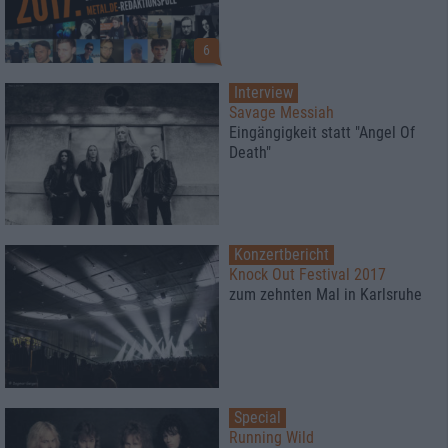
6
Interview
Savage Messiah
Eingängigkeit statt "Angel Of
Death"
Konzertbericht
Knock Out Festival 2017
zum zehnten Mal in Karlsruhe
Special
Running Wild