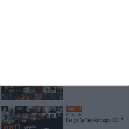
live in Aschaffenburg 2017
Special
Die besten Alben des Jahres
2017
Platz 20 - 11
Special
Die besten Alben des Jahres
2017
Platz 10 - 1
Special
metal.de
Der große Redaktionspoll 2017