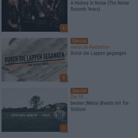
A History In Noise (The Noise
Records Years)
4
Special
metal.de-Redaktion
Durch die Lappen gegangen
5
Special
Die 10 ...
besten (Metal-)Bands mit Tor-
Schluss
3