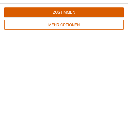
Summer Breeze Gewinnspiel
Kocht mit Starkoch Lucki Maurer
ZUSTIMMEN
Aktuelle Reviews
MEHR OPTIONEN
1
1
9/10
8/10
Accept
Memory Garden
Restless And Wild
1349