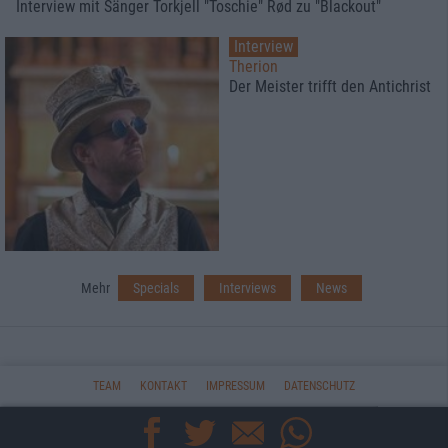
Interview mit Sänger Torkjell "Toschie" Rød zu "Blackout"
Interview
Therion
Der Meister trifft den Antichrist
Mehr
Specials
Interviews
News
TEAM
KONTAKT
IMPRESSUM
DATENSCHUTZ