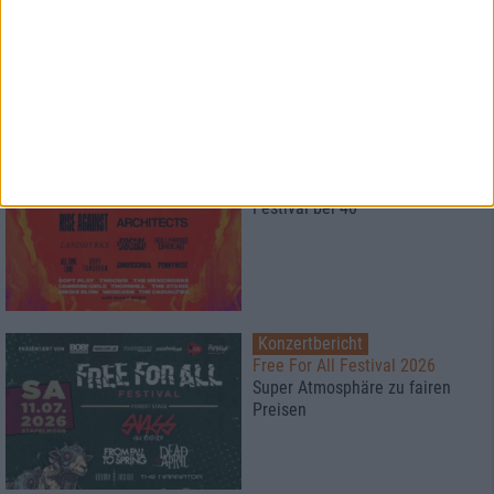
HARD KILL
BluRay Verlosung
1
Konzertbericht
Vainstream Rockfest 2026
Festival bei 40°
Konzertbericht
Free For All Festival 2026
Super Atmosphäre zu fairen
Preisen