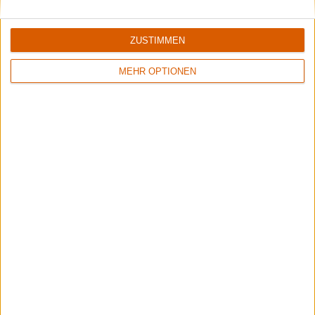
ZUSTIMMEN
MEHR OPTIONEN
Summer Breeze Gewinnspiel
Kocht mit Starkoch Lucki Maurer
Aktuelle Reviews