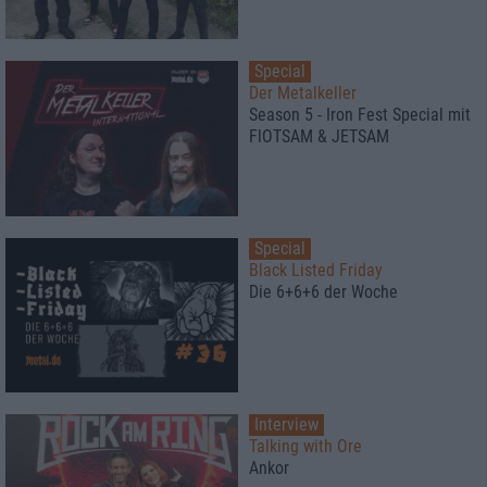
Special
Der Metalkeller
Season 5 - Iron Fest Special mit
FlOTSAM & JETSAM
Special
Black Listed Friday
Die 6+6+6 der Woche
Interview
Talking with Ore
Ankor