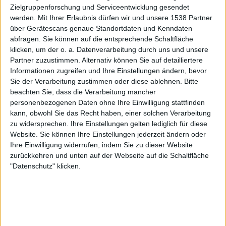
Mit ihrer neuen EP überbrücken EDEN WEINT IM GRAB
Zielgruppenforschung und Serviceentwicklung gesendet
geschickt die Wartezeit bis zum nächsten Full-Length und
werden.
Mit Ihrer Erlaubnis dürfen wir und unsere 1538 Partner
liefern ihren Fans eine gute Melange aus Neuem, Altem
über Gerätescans genaue Standortdaten und Kenndaten
abfragen. Sie können auf die entsprechende Schaltfläche
und Kuriosem. Wir gratulieren zum Geburtstag und sind
klicken, um der o. a. Datenverarbeitung durch uns und unsere
gespannt auf die kommenden 20 Jahre.
Partner zuzustimmen. Alternativ können Sie auf detailliertere
Informationen zugreifen und Ihre Einstellungen ändern, bevor
Sie der Verarbeitung zustimmen oder diese ablehnen.
Bitte
beachten Sie, dass die Verarbeitung mancher
personenbezogenen Daten ohne Ihre Einwilligung stattfinden
kann, obwohl Sie das Recht haben, einer solchen Verarbeitung
zu widersprechen. Ihre Einstellungen gelten lediglich für diese
Website. Sie können Ihre Einstellungen jederzeit ändern oder
Ihre Einwilligung widerrufen, indem Sie zu dieser Website
zurückkehren und unten auf der Webseite auf die Schaltfläche
"Datenschutz" klicken.
Zur Startseite