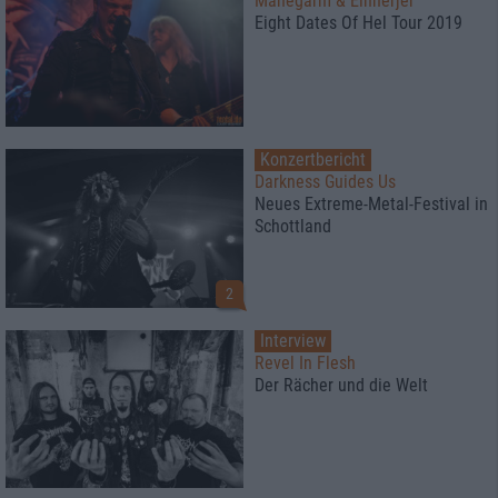
Månegarm & Einherjer
Eight Dates Of Hel Tour 2019
Konzertbericht
Darkness Guides Us
Neues Extreme-Metal-Festival in
Schottland
2
Interview
Revel In Flesh
Der Rächer und die Welt