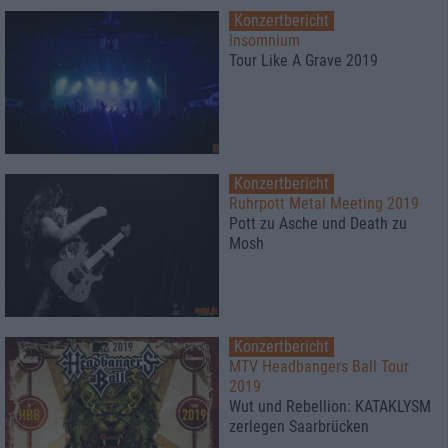
Konzertbericht
Insomnium
Tour Like A Grave 2019
Konzertbericht
Ruhrpott Metal Meeting 2019
Pott zu Asche und Death zu
Mosh
Konzertbericht
MTV Headbangers Ball Tour
2019
Wut und Rebellion: KATAKLYSM
zerlegen Saarbrücken