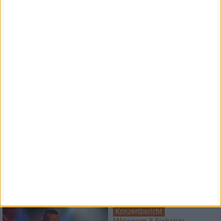
MTV Headbangers Ball Tour
2019
1
Special
70000 Tons Of Metal
Ein Ratgeber und
Erfahrungsbericht
28
Interview
Chaos Path
Schicksalhaft und
unausweichlich
Konzertbericht