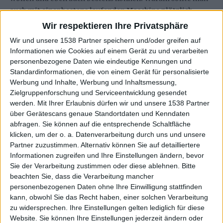
auch mit einer bestens laufenden Maschine plötzlich
versuchen, irgendwelche Stunts zu machen?
Wir respektieren Ihre Privatsphäre
Wir und unsere 1538 Partner speichern und/oder greifen auf
„Into The Catacombs Of Flesh“ ist mal wieder unglaublich
Informationen wie Cookies auf einem Gerät zu und verarbeiten
vorhersehbar geworden, und genau deswegen so fein
personenbezogene Daten wie eindeutige Kennungen und
beruhigend. Vor allem DISMEMBER lassen an etlichen
Standardinformationen, die von einem Gerät für personalisierte
Ecken und Enden deutlich grüßen. Aber bei FLESHCRAWL
Werbung und Inhalte, Werbung und Inhaltsmessung,
kann vom Aufspringen auf diesen gerade wieder mächtig
Zielgruppenforschung und Serviceentwicklung gesendet
werden.
Mit Ihrer Erlaubnis dürfen wir und unsere 1538 Partner
angesagten Zug natürlich null Komma null die Rede sein,
über Gerätescans genaue Standortdaten und Kenndaten
die machen das alles ja schon immer so. Und eventuelle
abfragen. Sie können auf die entsprechende Schaltfläche
Plagiatsvorwürfe lächelt man nach all den Jahren im
klicken, um der o. a. Datenverarbeitung durch uns und unsere
Geschäft eh altersweise einfach weg.
Partner zuzustimmen. Alternativ können Sie auf detailliertere
Informationen zugreifen und Ihre Einstellungen ändern, bevor
Wobei vor allem „Obliteration Bizarre“ (zwei Minuten
Sie der Verarbeitung zustimmen oder diese ablehnen.
Bitte
giftig krachendes Geholze), „Red Streams Of Sorrow“
beachten Sie, dass die Verarbeitung mancher
(noch so ein Geschoss) und „Of Frozen Bloody Grounds“
personenbezogenen Daten ohne Ihre Einwilligung stattfinden
(inklusive herrlicher Heavy-Metal-Einflüsse) schon
kann, obwohl Sie das Recht haben, einer solchen Verarbeitung
zu widersprechen. Ihre Einstellungen gelten lediglich für diese
beinahe als lupenreine
DISMEMBER
-Trilogie durchgehen.
Website. Sie können Ihre Einstellungen jederzeit ändern oder
Auch Tracks wie „Ossuary Rituals“ oder „Chained