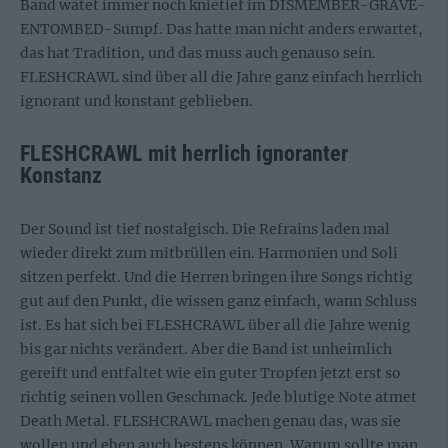
Band watet immer noch knietief im DISMEMBER-GRAVE-
ENTOMBED-Sumpf. Das hatte man nicht anders erwartet,
das hat Tradition, und das muss auch genauso sein.
FLESHCRAWL sind über all die Jahre ganz einfach herrlich
ignorant und konstant geblieben.
FLESHCRAWL mit herrlich ignoranter
Konstanz
Der Sound ist tief nostalgisch. Die Refrains laden mal
wieder direkt zum mitbrüllen ein. Harmonien und Soli
sitzen perfekt. Und die Herren bringen ihre Songs richtig
gut auf den Punkt, die wissen ganz einfach, wann Schluss
ist. Es hat sich bei FLESHCRAWL über all die Jahre wenig
bis gar nichts verändert. Aber die Band ist unheimlich
gereift und entfaltet wie ein guter Tropfen jetzt erst so
richtig seinen vollen Geschmack. Jede blutige Note atmet
Death Metal. FLESHCRAWL machen genau das, was sie
wollen und eben auch bestens können. Warum sollte man