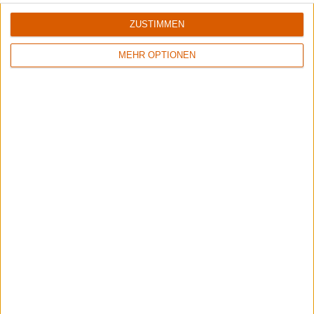
ZUSTIMMEN
MEHR OPTIONEN
Special
Fleshcrawl
Listening-Session: "Mit blonden Haaren und einem Kessel
ist man in Japan der Sumogott!"
Interview
Fleshcrawl
Fleshcrawl
Interview