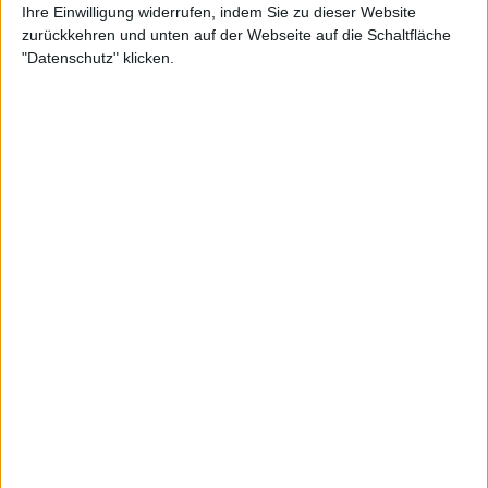
Ihre Einwilligung widerrufen, indem Sie zu dieser Website
Impalement“ können und wollen diesen Einfluss gar nicht
zurückkehren und unten auf der Webseite auf die Schaltfläche
verleugnen. Und das abschließende hochmelodische
"Datenschutz" klicken.
„Among Death And Desolation“ treibt sicher so manchem
Fan der Schweden-Legende ein Freudentränchen ins
Auge. Aufgrund all dieser Beispiele kann und sollte man
FLESHCRAWL auch ganz einfach an DISMEMBER messen.
Und dabei schneiden die Deutschen richtig gut ab, gar
keine Frage.
Altes Blut in alten Schläuchen
Aber die Bayern haben durchaus noch mehr zu bieten, so
ist es ja nun auch wieder nicht. Das flotte „Mass
Obliteration“ hat einen rotzig-punkigen Vibe, das
eingängige „Funeral Storm“ schielt Richtung
UNLEASHED und der kriechende „Grave Monger“ hat
nicht nur aufgrund des Titels etwas von GRAVE.