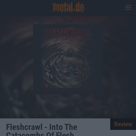
Review
Fleshcrawl - Into The
Catacombs Of Flesh