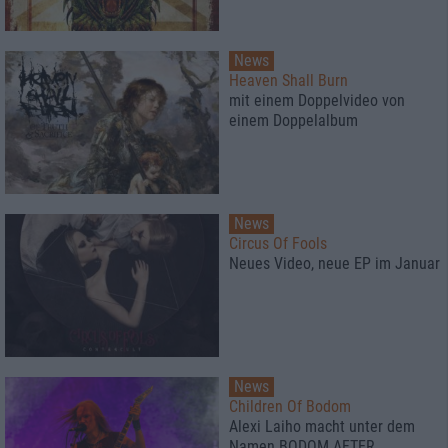
News
Heaven Shall Burn
mit einem Doppelvideo von
einem Doppelalbum
News
Circus Of Fools
Neues Video, neue EP im Januar
News
Children Of Bodom
Alexi Laiho macht unter dem
Namen BODOM AFTER