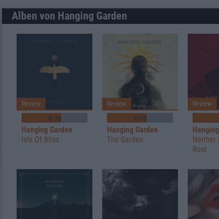
Alben von Hanging Garden
Review
Review
Review
6/10
6/10
Hanging Garden
Hanging Garden
Hanging
Isle Of Bliss
The Garden
Neither
Rust