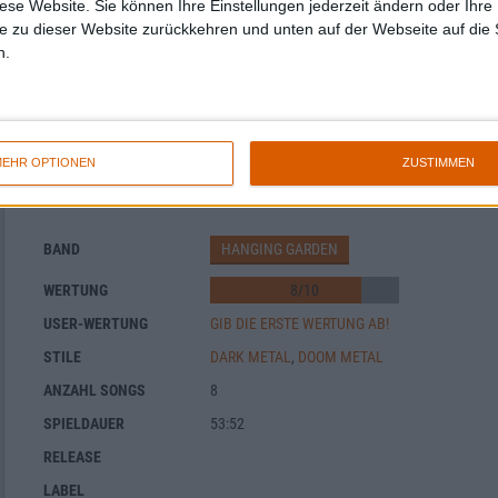
diese Website. Sie können Ihre Einstellungen jederzeit ändern oder Ihre 
e zu dieser Website zurückkehren und unten auf der Webseite auf die 
n.
EHR OPTIONEN
ZUSTIMMEN
Hanging Garden - At Every Door
BAND
HANGING GARDEN
WERTUNG
8
/
10
USER-WERTUNG
GIB DIE ERSTE WERTUNG AB!
STILE
DARK METAL
,
DOOM METAL
ANZAHL SONGS
8
SPIELDAUER
53:52
RELEASE
LABEL