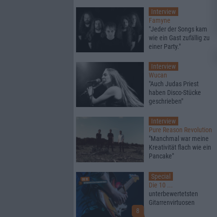
Interview
Famyne
"Jeder der Songs kam
wie ein Gast zufällig zu
einer Party."
Interview
Wucan
"Auch Judas Priest
haben Disco-Stücke
geschrieben"
Interview
Pure Reason Revolution
"Manchmal war meine
Kreativität flach wie ein
Pancake"
Special
Die 10 ...
unterbewertetsten
Gitarrenvirtuosen
8