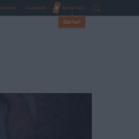
berichte
Tourdaten
Metal Hell
Bier her!