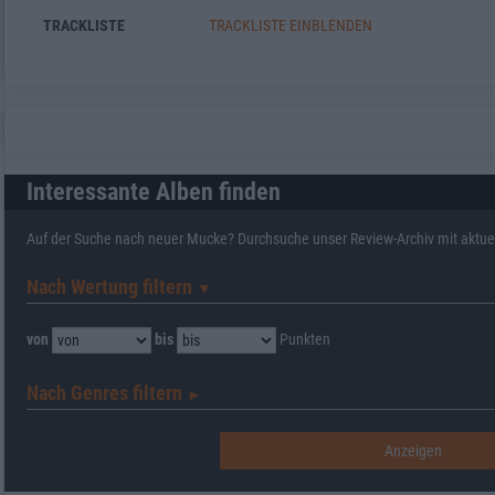
TRACKLISTE
TRACKLISTE EINBLENDEN
Interessante Alben finden
Auf der Suche nach neuer Mucke? Durchsuche unser Review-Archiv mit aktue
Nach Wertung filtern
▼︎
von
bis
Punkten
Nach Genres filtern
►︎