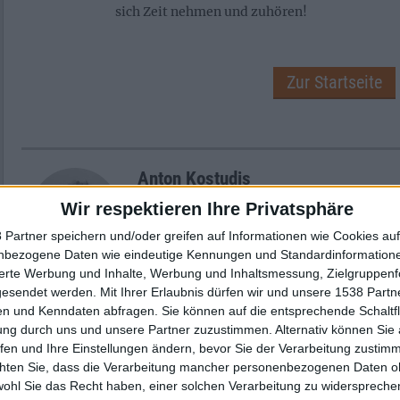
sich Zeit nehmen und zuhören!
Zur Startseite
Anton Kostudis
Wir respektieren Ihre Privatsphäre
 Partner speichern und/oder greifen auf Informationen wie Cookies au
nbezogene Daten wie eindeutige Kennungen und Standardinformatione
sierte Werbung und Inhalte, Werbung und Inhaltsmessung, Zielgruppen
gesendet werden.
Mit Ihrer Erlaubnis dürfen wir und unsere 1538 Part
n und Kenndaten abfragen. Sie können auf die entsprechende Schaltfl
Newsletter abonnieren
ung durch uns und unsere Partner zuzustimmen. Alternativ können Sie au
fen und Ihre Einstellungen ändern, bevor Sie der Verarbeitung zustim
chten Sie, dass die Verarbeitung mancher personenbezogenen Daten oh
wohl Sie das Recht haben, einer solchen Verarbeitung zu widersprechen