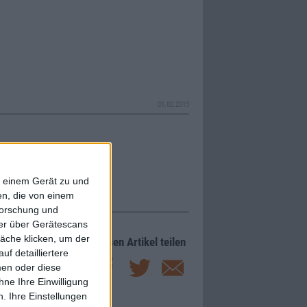
01.02.2013
f einem Gerät zu und
n, die von einem
forschung und
ner über Gerätescans
äche klicken, um der
Diesen Artikel teilen
f detailliertere
men oder diese
ne Ihre Einwilligung
. Ihre Einstellungen