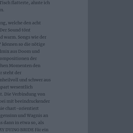
ch flatterte, ahnte ich
n.
ng, welche den acht
 Der Sound tönt
und warm. Songs wie der
können so die nötige
Stilmix aus Doom und
Kompositionen der
ischen Momenten den
 steht der
nheilvoll und schwer aus
npart wesentlich
t. Die Verbindung von
abei mit beeindruckender
e chart-orientiert
Eigensinn und Wagnis an
 dann in etwa so, als
Y DYING BRIDE für ein