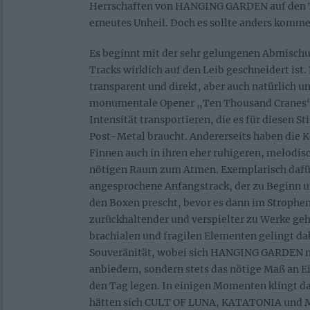
Herrschaften von HANGING GARDEN auf den Tis
erneutes Unheil. Doch es sollte anders komme
Es beginnt mit der sehr gelungenen Abmischu
Tracks wirklich auf den Leib geschneidert ist.
transparent und direkt, aber auch natürlich 
monumentale Opener „Ten Thousand Cranes“ 
Intensität transportieren, die es für diesen 
Post-Metal braucht. Andererseits haben die 
Finnen auch in ihren eher ruhigeren, melod
nötigen Raum zum Atmen. Exemplarisch dafür
angesprochene Anfangstrack, der zu Beginn u
den Boxen prescht, bevor es dann im Strophe
zurückhaltender und verspielter zu Werke geh
brachialen und fragilen Elementen gelingt d
Souveränität, wobei sich HANGING GARDEN ni
anbiedern, sondern stets das nötige Maß an 
den Tag legen. In einigen Momenten klingt das
hätten sich CULT OF LUNA, KATATONIA und M