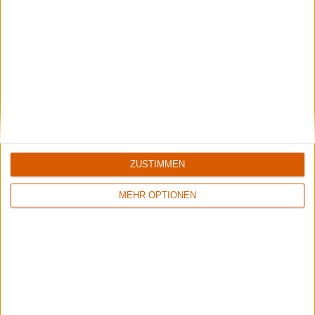
ZUSTIMMEN
Special
25 Jahre - 25 Alben - 25 Songs
MEHR OPTIONEN
Heute: Tobias Kreutzer