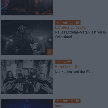
Konzertbericht
Darkness Guides Us
Neues Extreme-Metal-Festival in
Schottland
2
Interview
Revel In Flesh
Der Rächer und die Welt
Konzertbericht
Insomnium