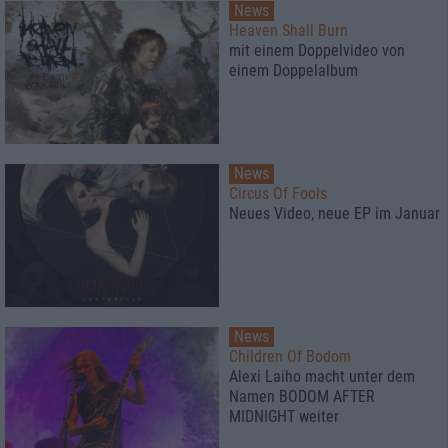
News
Heaven Shall Burn
mit einem Doppelvideo von
einem Doppelalbum
News
Circus Of Fools
Neues Video, neue EP im Januar
News
Children Of Bodom
Alexi Laiho macht unter dem
Namen BODOM AFTER
MIDNIGHT weiter