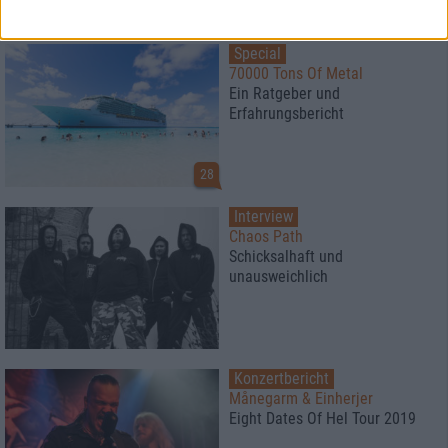
1
Special
70000 Tons Of Metal
Ein Ratgeber und
Erfahrungsbericht
28
Interview
Chaos Path
Schicksalhaft und
unausweichlich
Konzertbericht
Månegarm & Einherjer
Eight Dates Of Hel Tour 2019