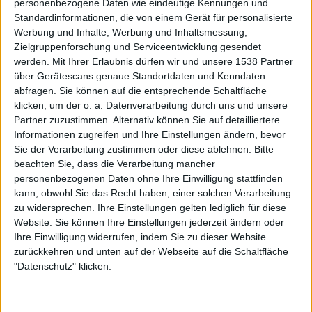
personenbezogene Daten wie eindeutige Kennungen und
GOD-Album erwartet. Aber Moreno singt und annektiert
Standardinformationen, die von einem Gerät für personalisierte
den Song mit dem ersten Ton. Spannend und unerwartet
Werbung und Inhalte, Werbung und Inhaltsmessung,
ist das. Schlüssig wirkt der Song damit als Ganzes aber
Zielgruppenforschung und Serviceentwicklung gesendet
irgendwie nicht. Mit „Footprints“ ist dann erstmal wieder
werden.
Mit Ihrer Erlaubnis dürfen wir und unsere 1538 Partner
über Gerätescans genaue Standortdaten und Kenndaten
alles im grünen Bereich für den Puristen. „Jesus Christ you
abfragen. Sie können auf die entsprechende Schaltfläche
make me sick!“ und die über jeden Zweifel erhabene
klicken, um der o. a. Datenverarbeitung durch uns und unsere
Adler-Adler-Morton-Campbell-Fraktion regelt.
Partner zuzustimmen. Alternativ können Sie auf detailliertere
Informationen zugreifen und Ihre Einstellungen ändern, bevor
Den nächsten Schock hält „Overlord“ bereit. Randy Blythe
Sie der Verarbeitung zustimmen oder diese ablehnen.
Bitte
singt. Mit Stimme und Melodie. Mark Morton zufolge war
beachten Sie, dass die Verarbeitung mancher
der Mann Feuer und Flamme für die Idee sobald er den
personenbezogenen Daten ohne Ihre Einwilligung stattfinden
Song hörte. Er hätte es lassen sollen, denn nun klingt
kann, obwohl Sie das Recht haben, einer solchen Verarbeitung
zu widersprechen. Ihre Einstellungen gelten lediglich für diese
„Overlord“ bis auf den Endpart wie einer der üblen
Website. Sie können Ihre Einstellungen jederzeit ändern oder
HELLYEAH-Southerner, die so gerne nach DOWN klingen
Ihre Einwilligung widerrufen, indem Sie zu dieser Website
würden. Bitte nie wieder.
zurückkehren und unten auf der Webseite auf die Schaltfläche
"Datenschutz" klicken.
„Anthropoid“ ist wieder LAMB-OF-GOD-Kost, wie man
sie kennt und sie jederzeit runtergeht, noch etwas besser
flutscht „Delusion Pandemic“ mit seinen SLAYER-