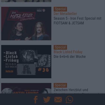
Special
Der Metalkeller
Season 5 - Iron Fest Special mit
FlOTSAM & JETSAM
Special
Black Listed Friday
Die 6+6+6 der Woche
Special
Zwischen Herzblut und
Algorithmus: Attic Stories und
Twin Mill