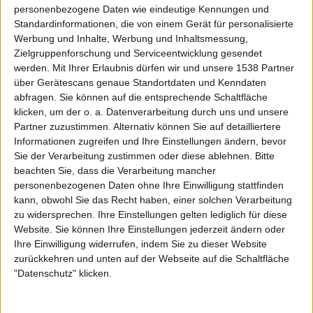
MERCYFUL FATE schafften dabei den Spagat, ihre Lieder
personenbezogene Daten wie eindeutige Kennungen und
eingängig, aber nicht ZU eingängig zu gestalten. Es gibt
Standardinformationen, die von einem Gerät für personalisierte
Werbung und Inhalte, Werbung und Inhaltsmessung,
meist ein tolles Hauptriff oder eine Melodie, an der man
Zielgruppenforschung und Serviceentwicklung gesendet
sich festbeißen kann, gleichzeitig verschließen sich die
werden.
Mit Ihrer Erlaubnis dürfen wir und unsere 1538 Partner
meisten Songs zwecks ihrer Länge und auch Abwechslung
über Gerätescans genaue Standortdaten und Kenndaten
der vorschnellen Abnutzung und laden ein, die vielen
abfragen. Sie können auf die entsprechende Schaltfläche
Facetten von „Don’t Break The Oath“ mit neuen
klicken, um der o. a. Datenverarbeitung durch uns und unsere
Hördurchgängen offen zu legen.
Partner zuzustimmen. Alternativ können Sie auf detailliertere
Informationen zugreifen und Ihre Einstellungen ändern, bevor
Sie der Verarbeitung zustimmen oder diese ablehnen.
Bitte
MERCYFUL FATE schaffen einen weiteren
beachten Sie, dass die Verarbeitung mancher
Klassiker
personenbezogenen Daten ohne Ihre Einwilligung stattfinden
kann, obwohl Sie das Recht haben, einer solchen Verarbeitung
Egal, ob eher im Midtempo verordnete Banger wie der
zu widersprechen. Ihre Einstellungen gelten lediglich für diese
Eröffnungstrack „A Dangerous Meeting“ und
Website. Sie können Ihre Einstellungen jederzeit ändern oder
Ihre Einwilligung widerrufen, indem Sie zu dieser Website
„Desecration OF Souls“ oder mehr nach vorne gehende
zurückkehren und unten auf der Webseite auf die Schaltfläche
wie Stücke wie „Nightmare“ und „Night Of The Unborn“:
"Datenschutz" klicken.
„Don’t Break The Oath“ beweist sich in jeglicher Disziplin.
Dann gibt es noch schwer groovende Songs wie „Welcome