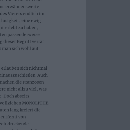
eine erwähnenswerte
des Vierers endlich im
tlosigkeit, eine ewig
iterlebt zu haben,
lten passenderweise
g dieser Begriff verrät
s man sich wohl auf
erlauben sich nichtmal
 hinauszuschießen. Auch
machen die Franzosen
re nicht allzu viel, was
e. Doch abseits
ne vollziehen MONOLITHE
en lang kreiert die
entfernt von
beeindruckende