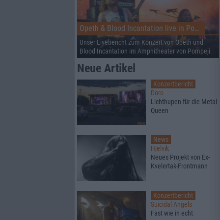
Opeth & Blood Incantation live in Pompeji
Unser Livebericht zum Konzert von Opeth und
Blood Incantation im Amphitheater von Pompeji.
Neue Artikel
Konzertbericht
Doro
Lichthupen für die Metal
Queen
News
Hjelvik
Neues Projekt von Ex-
Kvelertak-Frontmann
Konzertbericht
Suicidal Angels
Fast wie in echt