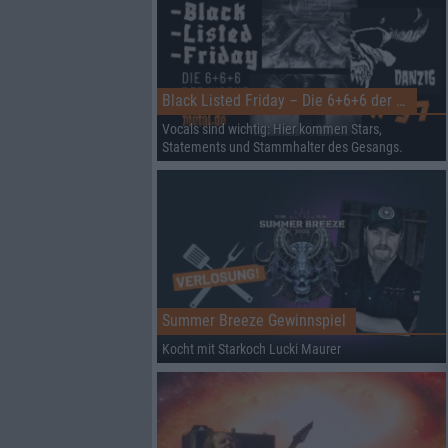
Black Listed Friday – Die 6+6+6 der Woche
Vocals sind wichtig: Hier kommen Stars,
Statements und Stammhalter des Gesangs.
Summer Breeze Gewinnspiel
Kocht mit Starkoch Lucki Maurer