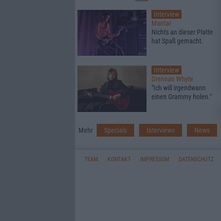
Interview
Mantar
Nichts an dieser Platte
hat Spaß gemacht.
Interview
Drennan Whyte
"Ich will irgendwann
einen Grammy holen."
Mehr
Specials
Interviews
News
TEAM
KONTAKT
IMPRESSUM
DATENSCHUTZ