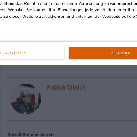
wohl Sie das Recht haben, einer solchen Verarbeitung zu widersprechen
Wie auch immer man es dreht und wendet, die 
diese Website. Sie können Ihre Einstellungen jederzeit ändern oder Ihre 
einem Guss, trotz vieler kleiner Feindetails.
e zu dieser Website zurückkehren und unten auf der Webseite auf die 
n.
beim Monolith. Der Kreis schließt sich, die Pl
und ja, das Ganze geht wieder von vorne los.
Zur Startseite
EHR OPTIONEN
ZUSTIMMEN
Patrick Olbrich
Newsletter abonnieren