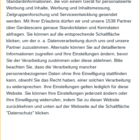
können die vier neuen Songs von NECROTTED aber keinen
Standardinformationen, die von einem Gerät für personalisierte
Werbung und Inhalte, Werbung und Inhaltsmessung,
Zombie aus dem Grab herauslocken. Für Fans
Zielgruppenforschung und Serviceentwicklung gesendet
„worthwhile“. Sterben kann darüber hinaus sonst aber
werden.
Mit Ihrer Erlaubnis dürfen wir und unsere 1538 Partner
sehr viel schöner sein.
über Gerätescans genaue Standortdaten und Kenndaten
abfragen. Sie können auf die entsprechende Schaltfläche
klicken, um der o. a. Datenverarbeitung durch uns und unsere
Partner zuzustimmen. Alternativ können Sie auf detailliertere
Informationen zugreifen und Ihre Einstellungen ändern, bevor
Sie der Verarbeitung zustimmen oder diese ablehnen.
Bitte
beachten Sie, dass die Verarbeitung mancher
personenbezogenen Daten ohne Ihre Einwilligung stattfinden
kann, obwohl Sie das Recht haben, einer solchen Verarbeitung
zu widersprechen. Ihre Einstellungen gelten lediglich für diese
Website. Sie können Ihre Einstellungen jederzeit ändern oder
Ihre Einwilligung widerrufen, indem Sie zu dieser Website
zurückkehren und unten auf der Webseite auf die Schaltfläche
"Datenschutz" klicken.
Zur Startseite
05.08.2019