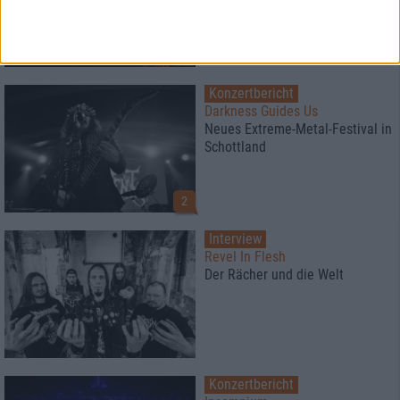
Konzertbericht
Darkness Guides Us
Neues Extreme-Metal-Festival in
Schottland
2
Interview
Revel In Flesh
Der Rächer und die Welt
Konzertbericht