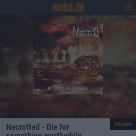
Review
Necrotted - Die for
something worthwhile