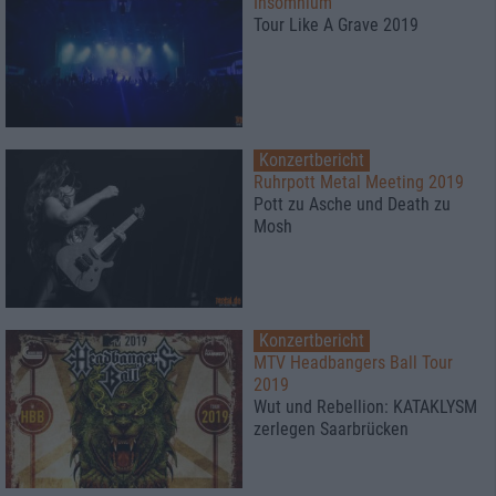
Insomnium
Tour Like A Grave 2019
Konzertbericht
Ruhrpott Metal Meeting 2019
Pott zu Asche und Death zu
Mosh
Konzertbericht
MTV Headbangers Ball Tour
2019
Wut und Rebellion: KATAKLYSM
zerlegen Saarbrücken