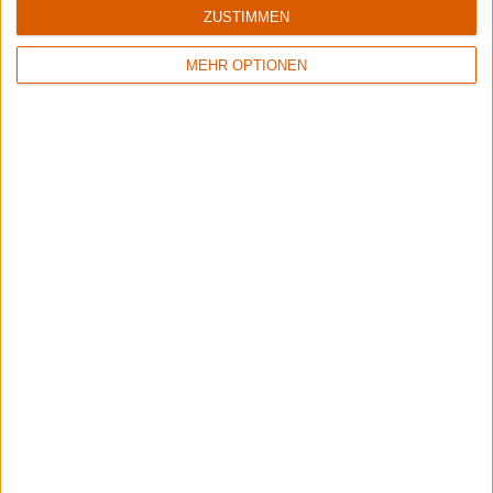
ZUSTIMMEN
MEHR OPTIONEN
Interview
Necrotted
Interview zu "Utopia 2.0"