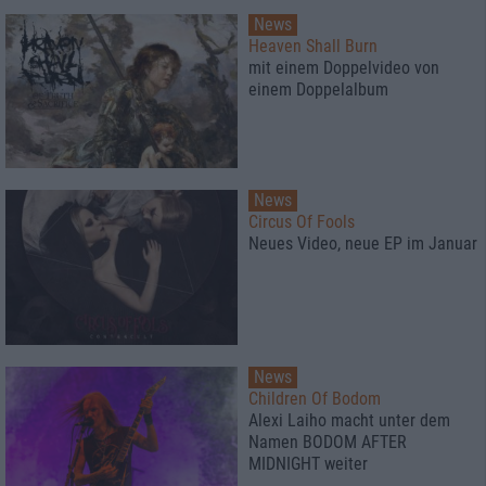
News
Heaven Shall Burn
mit einem Doppelvideo von
einem Doppelalbum
News
Circus Of Fools
Neues Video, neue EP im Januar
News
Children Of Bodom
Alexi Laiho macht unter dem
Namen BODOM AFTER
MIDNIGHT weiter