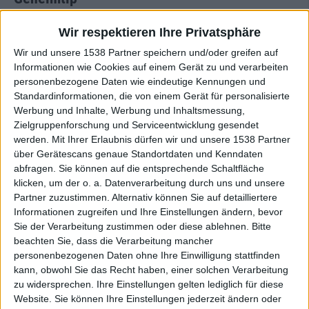
Wir respektieren Ihre Privatsphäre
Dass auch der Rest stimmt, soll nicht verschwiegen
werden. „Pelgrimsoord“ ist bei aller nordischen
Wir und unsere 1538 Partner speichern und/oder greifen auf
Informationen wie Cookies auf einem Gerät zu und verarbeiten
Unterkühlung, ein unglaublich finsteres Album geworden.
personenbezogene Daten wie eindeutige Kennungen und
Und nur selten schleichen sich kleinere Längen ein. „De val
Standardinformationen, die von einem Gerät für personalisierte
en de beroering“ ist zwar grundsätzlich gut, wildert aber
Werbung und Inhalte, Werbung und Inhaltsmessung,
zu sehr im Black-Metal-Einmaleins und wirkt zum
Zielgruppenforschung und Serviceentwicklung gesendet
wirklich glanzvollen Rest eher langatmig, da es abgesehen
werden.
Mit Ihrer Erlaubnis dürfen wir und unsere 1538 Partner
von den melodischen Momenten nicht viel offenbart –
über Gerätescans genaue Standortdaten und Kenndaten
weder rohe Raserei, noch eine fühlbare Emotionen. Aber
abfragen. Sie können auf die entsprechende Schaltfläche
klicken, um der o. a. Datenverarbeitung durch uns und unsere
dies ist nur ein kleiner Schönheitsfleck einer sonst
Partner zuzustimmen. Alternativ können Sie auf detailliertere
hervorragenden Platte, die auch bei der Produktion das
Informationen zugreifen und Ihre Einstellungen ändern, bevor
geschickte Maß an Rohheit und Differenziertheit
Sie der Verarbeitung zustimmen oder diese ablehnen.
Bitte
beibehält. OSSAERT sollte dieses Jahr auf dem
beachten Sie, dass die Verarbeitung mancher
Einkaufszettel stehen!
personenbezogenen Daten ohne Ihre Einwilligung stattfinden
kann, obwohl Sie das Recht haben, einer solchen Verarbeitung
zu widersprechen. Ihre Einstellungen gelten lediglich für diese
Website. Sie können Ihre Einstellungen jederzeit ändern oder