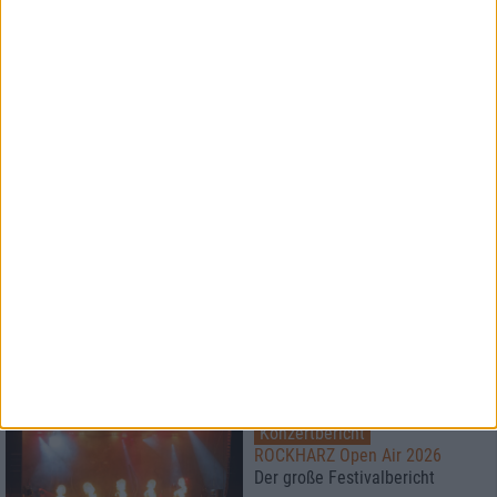
Interview
Iskandr
Erst kommt das Bild, dann die
Musik
Interview
Protest The Hero
Endlich selbst das Steuer in der
Hand haben
Special
Highfield Festival: One Last Dance
Konzertbericht
ROCKHARZ Open Air 2026
Der große Festivalbericht