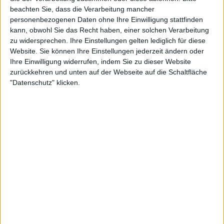
beachten Sie, dass die Verarbeitung mancher
BAND
PATH OF SAMSARA
personenbezogenen Daten ohne Ihre Einwilligung stattfinden
kann, obwohl Sie das Recht haben, einer solchen Verarbeitung
WERTUNG
8
/
10
zu widersprechen. Ihre Einstellungen gelten lediglich für diese
USER-WERTUNG
8
/
10
Website. Sie können Ihre Einstellungen jederzeit ändern oder
STILE
PSYCHEDELIC ROCK
Ihre Einwilligung widerrufen, indem Sie zu dieser Website
zurückkehren und unten auf der Webseite auf die Schaltfläche
ANZAHL SONGS
11
"Datenschutz" klicken.
SPIELDAUER
47:23
RELEASE
LABEL
7 HARD RECORDS
TRACKLISTE
TRACKLISTE EINBLENDEN