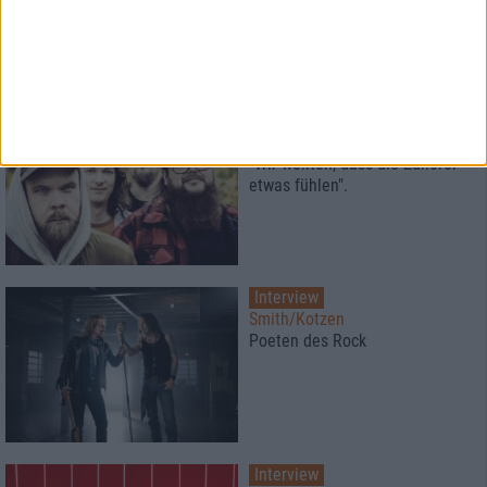
sinnlos
Interview
Greenleaf
"Wir wollten, dass die Zuhörer
etwas fühlen".
Interview
Smith/Kotzen
Poeten des Rock
Interview