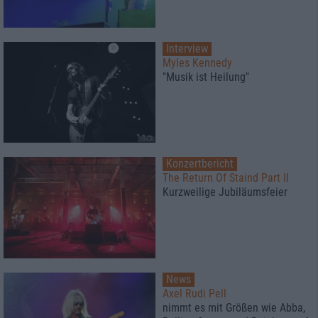
Interview
Myles Kennedy
"Musik ist Heilung"
Konzertbericht
The Return Of Staind Part II
Kurzweilige Jubiläumsfeier
News
Axel Rudi Pell
nimmt es mit Größen wie Abba,