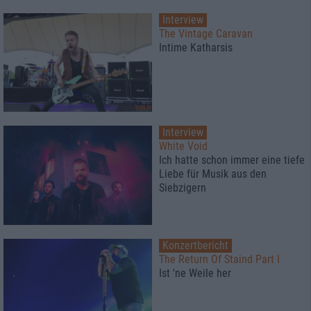
Interview
The Vintage Caravan
Intime Katharsis
Interview
White Void
Ich hatte schon immer eine tiefe
Liebe für Musik aus den
Siebzigern
Konzertbericht
The Return Of Staind Part I
Ist 'ne Weile her