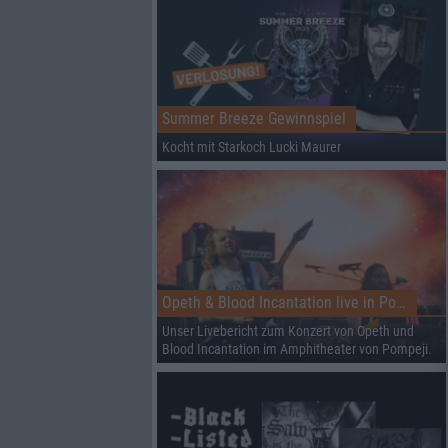
Summer Breeze Gewinnspiel
Kocht mit Starkoch Lucki Maurer
Opeth & Blood Incantation live in Pompeji
Unser Livebericht zum Konzert von Opeth und
Blood Incantation im Amphitheater von Pompeji.