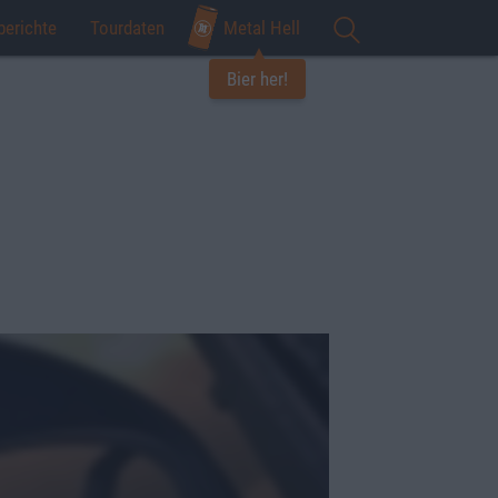
berichte
Tourdaten
Metal Hell
Bier her!