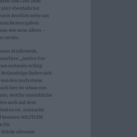
rrist und Chef John
 2007 ebenfalls bei
urch deutlich mehr um
 zum Besten gaben.
enso wie neue Alben –
er nichts.
 neues Studiowerk,
esuchten „Justice For
nun erstmals richtig
 Reihenfolge finden sich
e von den noch etwas
ch hier ist schon von
üren, welche unsterbliche
ches auch auf dem
alten ist, ausmacht.
al konnten SOLITUDE
n für
 Stücke allesamt