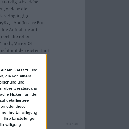
nständig. Abstriche
n, welche die
das eingängige
987, „And Justice For
e üble Aufnahme auf
 noch die rohen
 und „Mirror Of
nicht mit den ersten fünf
llung für den Die-Hard-
f einem Gerät zu und
n, die von einem
über die raren Tracks,
forschung und
ner über Gerätescans
äche klicken, um der
f detailliertere
men oder diese
ne Ihre Einwilligung
. Ihre Einstellungen
Einwilligung
08.07.2011