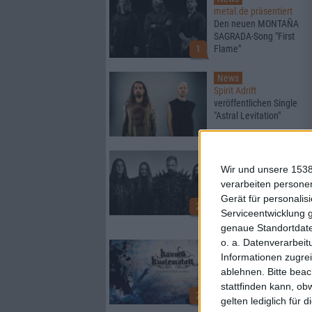
metal.de präsentiert
Den neuen MONTAÑA
SAGRADA-Song "First
1
Flame"
News
Spirit Adrift
veröffentlichen Single
"Astral Levitation"
News
Wir und unsere 1538
Nightfall
veröffentlichen
verarbeiten persone
Performancevideo von
Gerät für personali
2
"Ishtar (Celebrate Your
Serviceentwicklung 
Beauty)"
genaue Standortdate
o. a. Datenverarbeit
News
Informationen zugrei
Kaunis Kuolematon
Neue Single & Album
ablehnen.
Bitte bea
stattfinden kann, ob
2
gelten lediglich für 