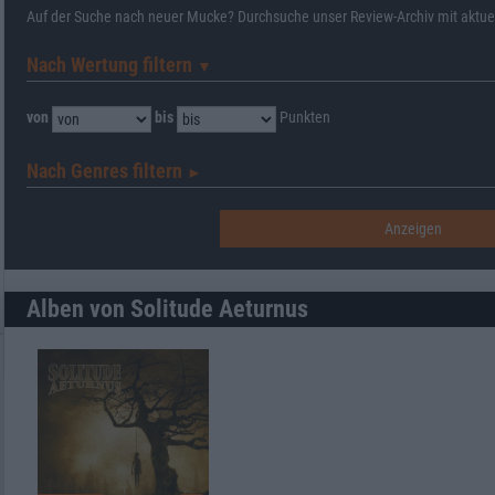
Auf der Suche nach neuer Mucke? Durchsuche unser Review-Archiv mit aktue
Nach Wertung filtern
▼︎
von
bis
Punkten
Nach Genres filtern
►︎
Alben von Solitude Aeturnus