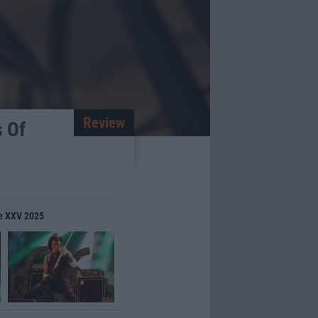
Review
s Of
ue XXV 2025