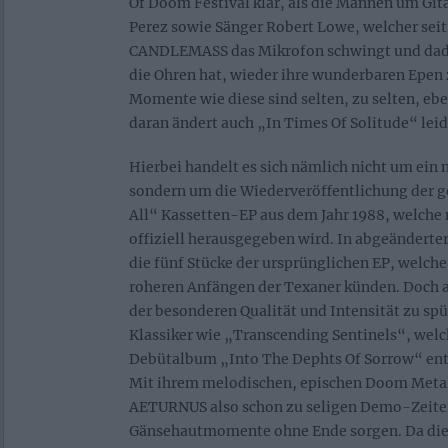
Of Doom Festival klar, als die Mannen um Gita
Perez sowie Sänger Robert Lowe, welcher seit
CANDLEMASS das Mikrofon schwingt und dad
die Ohren hat, wieder ihre wunderbaren Epen
Momente wie diese sind selten, zu selten, eb
daran ändert auch „In Times Of Solitude“ leid
Hierbei handelt es sich nämlich nicht um ein
sondern um die Wiederveröffentlichung der g
All“ Kassetten-EP aus dem Jahr 1988, welche 
offiziell herausgegeben wird. In abgeänderter
die fünf Stücke der ursprünglichen EP, welch
roheren Anfängen der Texaner künden. Doch au
der besonderen Qualität und Intensität zu sp
Klassiker wie „Transcending Sentinels“, wel
Debütalbum „Into The Dephts Of Sorrow“ enth
Mit ihrem melodischen, epischen Doom Met
AETURNUS also schon zu seligen Demo-Zeite
Gänsehautmomente ohne Ende sorgen. Da die