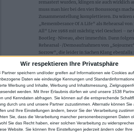
remastert wurden, klingen sie auch wirklich a
muss man hier bei den vier Bonussongs mache
Zusammenstellung komplettieren. Da wären 
„Rememberance Of A Life“ als Rehearsal von 1
All“ Live 1988 mit mächtig viel Geschrei – n
Bootleg-Niveau, aber immerhin. Dann folgen
Rehearsal-/Demoaufnahmen von „Sojourner“
Sorrow“, die leider in Sachen Klang ebenfalls 
Stücken mithalten können.
Wir respektieren Ihre Privatsphäre
Alles in allem eine sehr schöne Zusammenste
 Partner speichern und/oder greifen auf Informationen wie Cookies au
nbezogene Daten wie eindeutige Kennungen und Standardinformatione
SOLITUDE-AETURNUS-Fan, der sich sicherlich 
sierte Werbung und Inhalte, Werbung und Inhaltsmessung, Zielgruppen
egal in welcher Klangqualität, freut.
gesendet werden.
Mit Ihrer Erlaubnis dürfen wir und unsere 1538 Part
n und Kenndaten abfragen. Sie können auf die entsprechende Schaltfl
ung durch uns und unsere Partner zuzustimmen. Alternativ können Sie au
Zur Startseite
fen und Ihre Einstellungen ändern, bevor Sie der Verarbeitung zustim
chten Sie, dass die Verarbeitung mancher personenbezogenen Daten oh
wohl Sie das Recht haben, einer solchen Verarbeitung zu widersprechen
diese Website. Sie können Ihre Einstellungen jederzeit ändern oder Ihre 