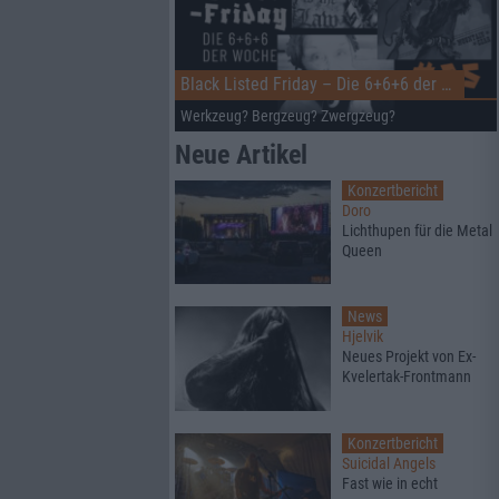
Black Listed Friday – Die 6+6+6 der Woche
Werkzeug? Bergzeug? Zwergzeug?
Neue Artikel
Konzertbericht
Doro
Lichthupen für die Metal
Queen
News
Hjelvik
Neues Projekt von Ex-
Kvelertak-Frontmann
Konzertbericht
Suicidal Angels
Fast wie in echt