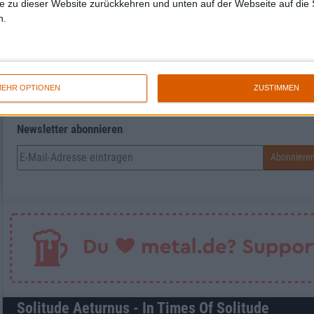
e zu dieser Website zurückkehren und unten auf der Webseite auf die 
n.
Markus Endres
Geschäftsführender Redakteur (stellv. R
EHR OPTIONEN
ZUSTIMMEN
Newsletter abonnieren
Solitude Aeturnus - In Times Of Solitude