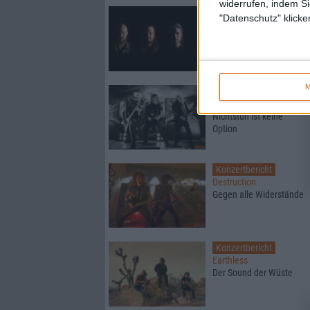
widerrufen, indem Si
News
"Datenschutz" klicke
Pallbearer
veröffentlichen “The
Quicksand Of Existing”-
Single & Video
M
Konzertbericht
Destruction
Nichtstun ist keine
Option
Konzertbericht
Destruction
Gegen alle Widerstände
Konzertbericht
Earthless
Der Sound der Wüste