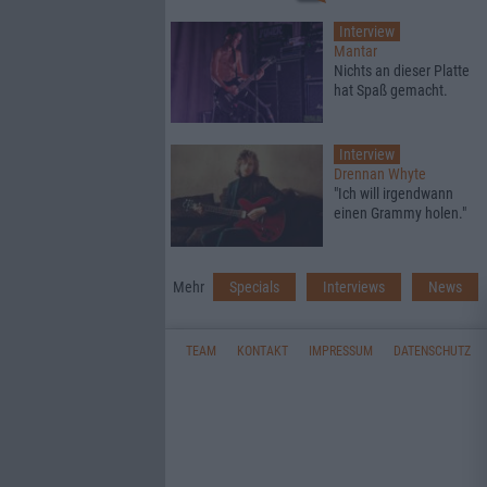
Interview
Mantar
Nichts an dieser Platte
hat Spaß gemacht.
Interview
Drennan Whyte
"Ich will irgendwann
einen Grammy holen."
Mehr
Specials
Interviews
News
TEAM
KONTAKT
IMPRESSUM
DATENSCHUTZ