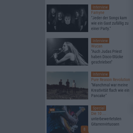
Interview
Famyne
"Jeder der Songs kam
wie ein Gast zufällig zu
einer Party."
Interview
Wucan
"Auch Judas Priest
haben Disco-Stücke
geschrieben"
Interview
Pure Reason Revolution
"Manchmal war meine
Kreativität flach wie ein
Pancake"
Special
Die 10 ...
unterbewertetsten
Gitarrenvirtuosen
8