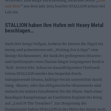
verstehen. Eine kluge Entscheidung, denn das Debüt „
Rise
And Ride
“ aus dem Jahr 2014 brachte STALLION schon viel
Lob ein.
STALLION haben ihre Hufen mit Heavy Metal
beschlagen…
Nach drei Songs Vollgas, lockern die Herren die Zügel ein
wenig und präsentieren mit „Waiting For A Sign“ eine
lässige Rocknummer, die dank der gediegenen Gitarren-
und Synthieparts vom Charme längst vergangener Rock´n
´Roll-Zeiten lebt. Schon im darauffolgenden Titeltrack
treten STALLION wieder das Gaspedal durch.
Galoppierende Drums, kräftige Vocals unterstützt durch
Gang-Shouts, oder das obligatorische Gitarrensolo sind
einfach ein wahres Freudenfest für die Ohren. Nach einer
knackigen Kampfansage an Faschisten beginnt der Krieg
auf „Lord Of The Trenches“. Zur Steigerung der
Dramaturgie haben STALLION in der Mitte des Songs noch