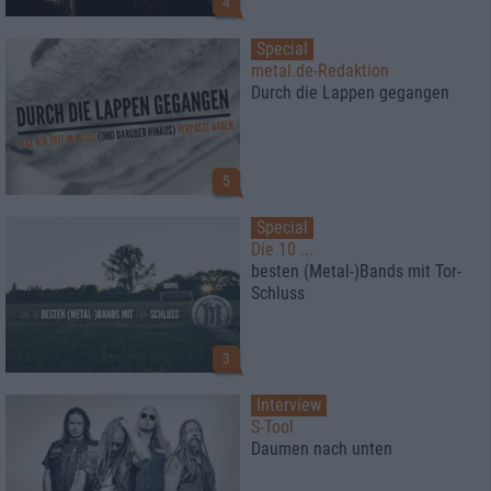
4
Special
metal.de-Redaktion
Durch die Lappen gegangen
5
Special
Die 10 ...
besten (Metal-)Bands mit Tor-
Schluss
3
Interview
S-Tool
Daumen nach unten