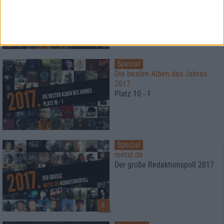
2017
Platz 20 - 11
Special
Die besten Alben des Jahres
2017
Platz 10 - 1
Special
metal.de
Der große Redaktionspoll 2017
6