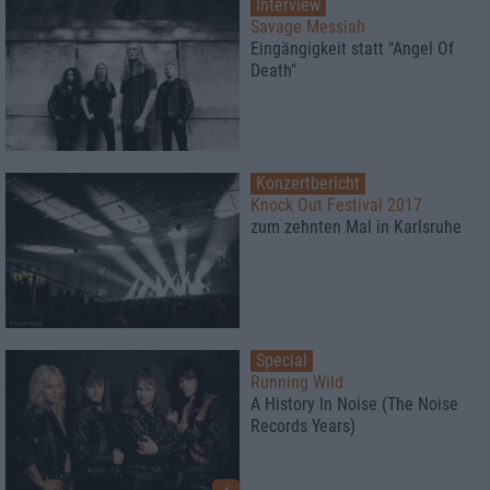
Interview
Savage Messiah
Eingängigkeit statt "Angel Of
Death"
Konzertbericht
Knock Out Festival 2017
zum zehnten Mal in Karlsruhe
Special
Running Wild
A History In Noise (The Noise
Records Years)