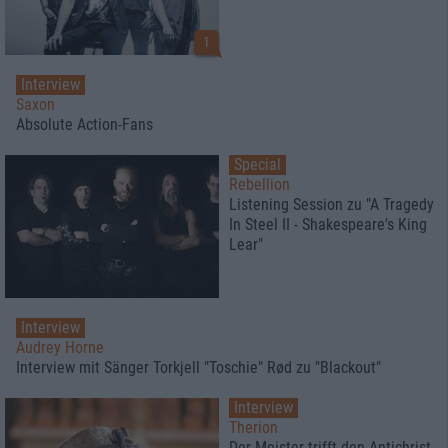
1
Interview
Saxon
Absolute Action-Fans
Special
Rebellion
Listening Session zu "A Tragedy
In Steel II - Shakespeare's King
Lear"
Interview
Audrey Horne
Interview mit Sänger Torkjell "Toschie" Rød zu "Blackout"
Interview
Therion
Der Meister trifft den Antichrist