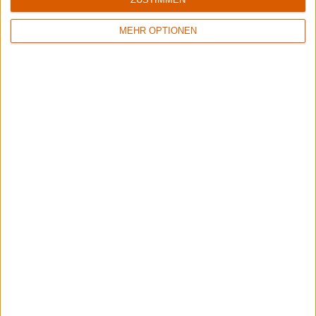
MEHR OPTIONEN
Wisdom Tooth Festival 2026
Der große Bericht zum sympathischen kleinen Festival.
Rockharz 2026
Das meint die Redaktion
Aktuelle Reviews