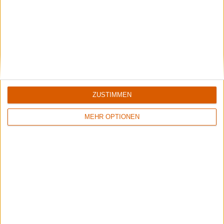
Gesangs.
ZUSTIMMEN
MEHR OPTIONEN
Summer Breeze Gewinnspiel
Kocht mit Starkoch Lucki Maurer