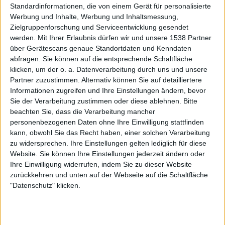
bietet beispielsweise trotz bombastischer Keyboard-
Standardinformationen, die von einem Gerät für personalisierte
Untermalung und ausschweifender Lead-Melodien
Werbung und Inhalte, Werbung und Inhaltsmessung,
ordentlich Nackenfutter und bricht zwischendurch sogar
Zielgruppenforschung und Serviceentwicklung gesendet
werden.
Mit Ihrer Erlaubnis dürfen wir und unsere 1538 Partner
kurzzeitig in brutales Tech-Death-Geprügel aus. Auch
über Gerätescans genaue Standortdaten und Kenndaten
„Saccharine Subjugation“ kommt mit einer gesunden
abfragen. Sie können auf die entsprechende Schaltfläche
Todesblei-Schlagseite daher und im mächtigen Refrain
klicken, um der o. a. Datenverarbeitung durch uns und unsere
fühlt man sich gar ein wenig an
SULPHUR AEON
erinnert.
Partner zuzustimmen. Alternativ können Sie auf detailliertere
Bei „Imperious Sanguine Eroticism“ klingt nicht nur der
Informationen zugreifen und Ihre Einstellungen ändern, bevor
Songtitel schwer nach Gothic, auch musikalisch haben sich
Sie der Verarbeitung zustimmen oder diese ablehnen.
Bitte
STORMKEEP für die melancholische Nummer offenbar von
beachten Sie, dass die Verarbeitung mancher
personenbezogenen Daten ohne Ihre Einwilligung stattfinden
Truppen wie
ANATHEMA
,
MOONSPELL
und sogar
MY
kann, obwohl Sie das Recht haben, einer solchen Verarbeitung
DYING BRIDE
inspirieren lassen. Besonders Isaac Faulk
zu widersprechen. Ihre Einstellungen gelten lediglich für diese
glänzt hier mit seinem starken Wechselgesang, während
Website. Sie können Ihre Einstellungen jederzeit ändern oder
die stellenweise an DEAD CAN DANCE erinnernden
Ihre Einwilligung widerrufen, indem Sie zu dieser Website
Keyboards die düster-melancholische Atmosphäre
zurückkehren und unten auf der Webseite auf die Schaltfläche
untermauern.
"Datenschutz" klicken.
„The Nocturnes Of Iswylm“ bleibt trotz
aufgepumpter Symphonik zuerst ein