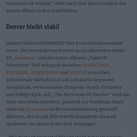
Nocturnes Of Iswylm“ steht nach fünf Jahren endlich das
zweite Album in den Startlöchern.
Denver bleibt stabil
Darauf treiben STORMKEEP ihre Evolution konsequent
voran. Der Sound der noch recht rau produzierten Debüt-
EP
„Galdrum“
und des ersten Albums „Tales Of
Othertime“ ließ sich grob zwischen
DISSECTION
,
EMPEROR
,
SUMMONING
und
WINDIR
einordnen.
Schneidende Melodik traf auf archaische Keyboard-
Symphonik, verwunschene Dungeon-Synth-Elemente
und folkige Epik. Auf „The Nocturnes Of Iswylm“ wird das
Sujet nun etwas erweitert; passend zur Handlung (dazu
mehr im
Interview
) ist die Grundstimmung generell
düsterer, der Sound fällt sowohl komplexer als auch
opulenter aus als noch auf dem Vorgänger.