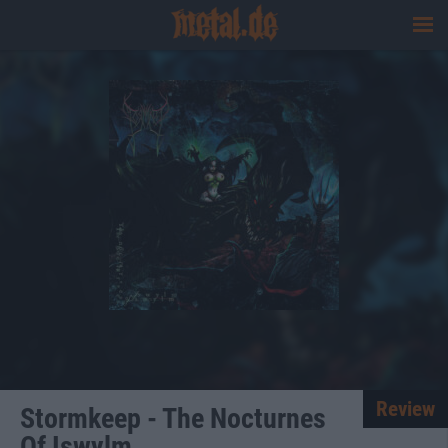
Review
Stormkeep - The Nocturnes
Of Iswylm