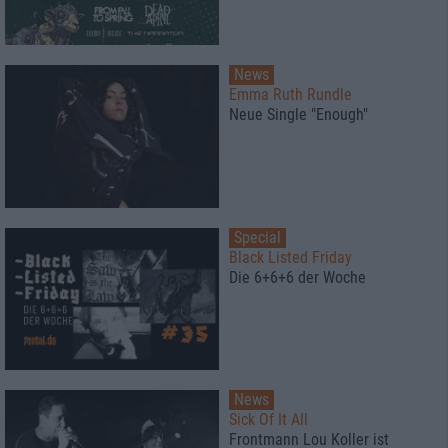
News
Emma Ruth Rundle
Neue Single "Enough"
Special
Black Listed Friday
Die 6+6+6 der Woche
News
Sick Of It All
Frontmann Lou Koller ist