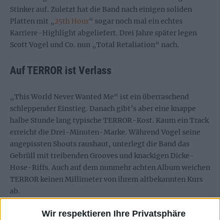
Stinker auf. Zuletzt hat die Band nach einigen soliden
Platten mit „
25th Hour
“ sogar noch mal ein echtes
Karriere-Highlight abgeliefert. Drei Jahre später legen
Scott Vogel und Co. nun „Total Retaliation“ nach.
Auf TERROR ist Verlass
„This World Never Wanted Me“ ist ein überraschend
schleppender Einstieg. Danach gibt’s aber eine knappe
halbe Stunde lang typische TERROR-Kost. Kaum ein Track
erreicht die Drei-Minuten-Marke. Während Vogel seine
angepissten Shouts raushaut, unterlegt die Band das
Gebrüll mit treibenden Grooves und knackigen Dicke-
Hose-Riffs. Auch auf dem nunmehr achten Album weichen
TERROR keinen Millimeter von ihrem altbekannten Kurs
ab.
Das Verrückte daran ist: Im achten Anlauf funktioniert das
Wir respektieren Ihre Privatsphäre