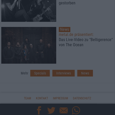
gestorben
News
metal.de präsentiert:
Das Live-Video zu "Belligerence"
von The Ocean
Mehr
Specials
Interviews
News
TEAM
KONTAKT
IMPRESSUM
DATENSCHUTZ