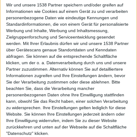
Konzept immer noch so gut wie beim 15 Jahre alten
Wir und unsere 1538 Partner speichern und/oder greifen auf
Debütalbum „
Lowest Of The Low
„. Egal ob „Mental
Informationen wie Cookies auf einem Gerät zu und verarbeiten
Demolition“ ,“Get Off My Back“ oder der pfeilschnelle
personenbezogene Daten wie eindeutige Kennungen und
Standardinformationen, die von einem Gerät für personalisierte
Titelsong – TERROR verstehen ihr Handwerk. Die mal
Werbung und Inhalte, Werbung und Inhaltsmessung,
punkigen, mal metallischen Riffs machen durchweg Spaß
Zielgruppenforschung und Serviceentwicklung gesendet
und Scott Vogels Shouter Qualitäten sind so unantastbar
werden.
Mit Ihrer Erlaubnis dürfen wir und unsere 1538 Partner
wie eh und je.
über Gerätescans genaue Standortdaten und Kenndaten
abfragen. Sie können auf die entsprechende Schaltfläche
„Total Retaliation“ besticht durch
klicken, um der o. a. Datenverarbeitung durch uns und unsere
Kompaktheit
Partner zuzustimmen. Alternativ können Sie auf detailliertere
Informationen zugreifen und Ihre Einstellungen ändern, bevor
Sie der Verarbeitung zustimmen oder diese ablehnen.
Bitte
Alle Songs kommen ohne Umschweife auf den Punkt. Nur
beachten Sie, dass die Verarbeitung mancher
gelegentlich gibt es das ein oder andere kleine
personenbezogenen Daten ohne Ihre Einwilligung stattfinden
Gitarrensolo zur Auflockerung. Einen hymnenhaften
kann, obwohl Sie das Recht haben, einer solchen Verarbeitung
Refrain wie einst in „Overcome“ wiederum findet man in
zu widersprechen. Ihre Einstellungen gelten lediglich für diese
Website. Sie können Ihre Einstellungen jederzeit ändern oder
„Spirit Of Sacrifice“. Währenddessen werden alle
Ihre Einwilligung widerrufen, indem Sie zu dieser Website
Gangshout-Fetischisten bei „Behind The Bars“ ihr Glück
zurückkehren und unten auf der Webseite auf die Schaltfläche
finden. Die einzige echte Überraschung ist das „Post
"Datenschutz" klicken.