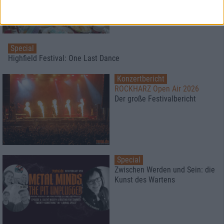
Special
Highfield Festival: One Last Dance
Konzertbericht
ROCKHARZ Open Air 2026
Der große Festivalbericht
Special
Zwischen Werden und Sein: die
Kunst des Wartens