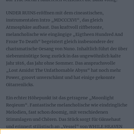
UNDER RUINS eröffnen mit dem cineastischen,
instrumentalen Intro „MDCCCXVI“, das gleich
Atmosphäre aufbaut. Das kraftvoll riffbetonte,
melancholische wie eingängige „Eigtheen Hundred And
Froze To Death“ begeistert gleich insbesondere der
charismatische Gesang von Nuno. Inhaltlich führt der über
siebenminütige Song zurück in das ungewöhnlich kalte
Jahr 1816, das Jahr ohne Sommer. Das anspruchsvolle
„Lost Amidst The Unfathomable Abyss“ hat noch mehr
Power, groovt unverschämt und hat einige gekonnte
Gitarrenlicks.
Ein echter Höhepunkt ist das getragene „Moonlight
Reqieum“. Fantastische melancholische wie eindringliche
Melodien, fast schon doomig, mit verschiedenen
Stimmlagen und Chören. Das Stück sorgt für Gänsehaut
und erinnert stilistisch an „Vessel“ von WHILE HEAVEN
WEPT. Weitere Highlights auf „Age Of The Void“ sind das