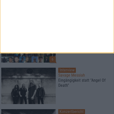
Platz 10 - 1
Special
metal.de
Der große Redaktionspoll 2017
6
Interview
Savage Messiah
Eingängigkeit statt "Angel Of
Death"
Konzertbericht