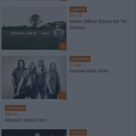
Special
Die 10 ...
besten (Metal-)Bands mit Tor-
Schluss
3
Interview
S-Tool
Daumen nach unten
1
Interview
Saxon
Absolute Action-Fans
Special