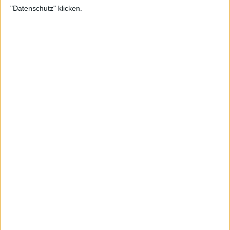
"Datenschutz" klicken.
Zur Startseite
16.05.2025
Markus Endres
Geschäftsführender Redakteur (stellv.
Redaktionsleitung, News-Planung)
Newsletter abonnieren