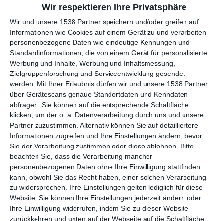
Wir respektieren Ihre Privatsphäre
griffige „Crimsons Seas Of Courage“ mit seinen
Wir und unsere 1538 Partner speichern und/oder greifen auf
einprägsamen Melodien und dem großen Chorus, sowie
Informationen wie Cookies auf einem Gerät zu und verarbeiten
das düstere, mit vielen Tempowechseln versehene „Great
personenbezogene Daten wie eindeutige Kennungen und
Downing Of Men“.
Standardinformationen, die von einem Gerät für personalisierte
Werbung und Inhalte, Werbung und Inhaltsmessung,
Eine epische Überraschung
Zielgruppenforschung und Serviceentwicklung gesendet
werden.
Mit Ihrer Erlaubnis dürfen wir und unsere 1538 Partner
über Gerätescans genaue Standortdaten und Kenndaten
Auch wenn UNDER RUINS das Rad nicht neu erfinden,
abfragen. Sie können auf die entsprechende Schaltfläche
präsentiert die Band mit ihrem Debütalbum „Age Of The
klicken, um der o. a. Datenverarbeitung durch uns und unsere
Void“ eine echte epische Überraschung. Wunderbar
Partner zuzustimmen. Alternativ können Sie auf detailliertere
arrangierter, mitreißender, dezent komplexer Epic Metal,
Informationen zugreifen und Ihre Einstellungen ändern, bevor
der die Vergangenheit ehrt und gleichzeitig zeitgemäß
Sie der Verarbeitung zustimmen oder diese ablehnen.
Bitte
beachten Sie, dass die Verarbeitung mancher
produziert ist. Starke Leistung!
personenbezogenen Daten ohne Ihre Einwilligung stattfinden
kann, obwohl Sie das Recht haben, einer solchen Verarbeitung
zu widersprechen. Ihre Einstellungen gelten lediglich für diese
Website. Sie können Ihre Einstellungen jederzeit ändern oder
Ihre Einwilligung widerrufen, indem Sie zu dieser Website
zurückkehren und unten auf der Webseite auf die Schaltfläche