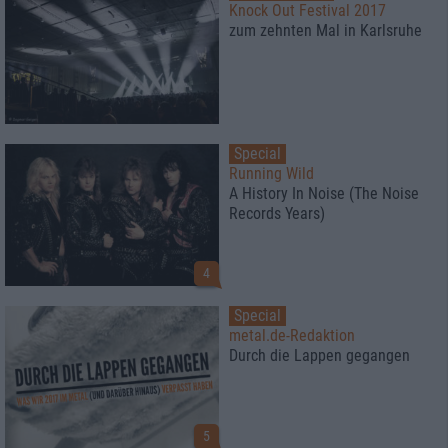
Knock Out Festival 2017
zum zehnten Mal in Karlsruhe
Special
Running Wild
A History In Noise (The Noise
Records Years)
4
Special
metal.de-Redaktion
Durch die Lappen gegangen
5