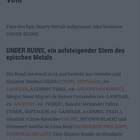
Fans des Epic Heavy Metals aufgepasst, hier kommen
UNDER RUINS!
UNDER RUINS, ein aufsteigender Stern des
epischen Metals
Die Band entstand 2023 und besteht aus Gründer und
Gitarrist Markus Ullrich (
THEM
,
SEPTAGON
, ex-
LANFEAR
, A COSMIC TRAIL, ex-
ATLANTEAN KODEX
),
Sänger Nuno Miguel de Barros Fernandes (ex-LANFEAR,
ex-
ANGUISH
, ex-IVORIE), Bassist Alexander Palma
(THEM, SEPTAGON, ex-LANFEAR, A COSMIC TRAIL),
Gitarrist Achim Rauscher (
IRONY
, MY OWN BLACK) und
Drummer Sascha de Lima Beul (
REMEMBER TWILIGHT
,
DARKNESS ABLAZE
). Eine illustre Runde an Musikern