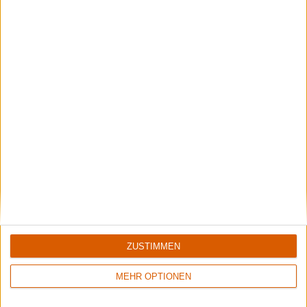
1
1
9/10
8/10
Accept
Memory Garden
Restless And Wild
1349
2
9/10
5/10
ZUSTIMMEN
Diablo Swing Orchestra
The Three Tremors
Swagger & Stroll Down The Rabbit Hole
Guardians Of The Void
MEHR OPTIONEN