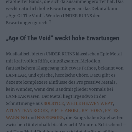
etablierter Bands, die sich da zusammengerottet hat. Das
weckt natürlich hohe Erwartungen an das Debütalbum
„Age Of The Void“. Werden UNDER RUINS den
Erwartungen gerecht?
„Age Of The Void“ weckt hohe Erwartungen
Musikalisch bieten UNDER RUINS klassischen Epic Metal
mit kraftvollen Riffs, einprägsamen Melodien,
fantastischem Klargesang mit etwas Pathos, bekannt von
LANFEAR, und epische, heroische Chöre. Dazu gibt es
dezente komplexere Einflüsse des Progressive Metals,
kein Wunder, wenn drei Bandmitglieder vormals bei
LANFEAR waren. Der Metal liegt irgendwo in der
Schnittmenge aus
SOLSTICE
,
WHILE HEAVEN WEPT
,
ATLANTEAN KODEX
,
FIFTH ANGEL
,
BATHORY
,
FATES
WARNING
und
NEVERMORE
, die Songs haben Spielzeiten
zwischen fünfeinhalb bis über acht Minuten. Erfrischend –
auf True Metal Prahlereien verzichtet die Band völlig.