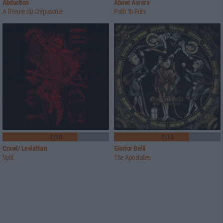
Abduction
Above Aurora
A l'Heure du Crépuscule
Path To Ruin
7/10
7/10
Crawl/ Leviathan
Glorior Belli
Split
The Apostates