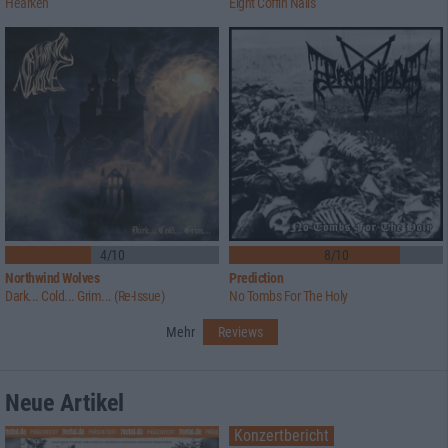
Hearken
Eight Coffin Nails
4/10
8/10
Northwind Wolves
Prediction
Dark... Cold... Grim... (Re-Issue)
No Tombs For The Holy
Mehr
Reviews
Neue Artikel
Konzertbericht