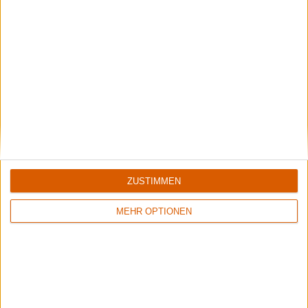
Interview
Winterfylleth
Dungeon Synth, Isolation, Geschichte
ZUSTIMMEN
MEHR OPTIONEN
Interview