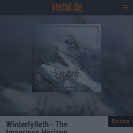
Review
Winterfylleth - The
Imperious Horizon