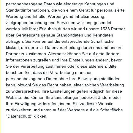
unaufdringlich und flächig, wirkt in schnelleren Parts,
personenbezogene Daten wie eindeutige Kennungen und
zum Beispiel in „Dishonour Enthroned“ und „The
Standardinformationen, die von einem Gerät für personalisierte
Werbung und Inhalte, Werbung und Inhaltsmessung,
Insurrection“, aber auch aggressiv und spitz. Die
Zielgruppenforschung und Serviceentwicklung gesendet
verschiedenen Songstrukturen werden von der Produktion
werden.
Mit Ihrer Erlaubnis dürfen wir und unsere 1538 Partner
also tadellos eingefangen.
über Gerätescans genaue Standortdaten und Kenndaten
abfragen. Sie können auf die entsprechende Schaltfläche
Ansonsten ist von Abwechslung wenig zu spüren. Wie
klicken, um der o. a. Datenverarbeitung durch uns und unsere
eingangs erwähnt, folgen WINTERFYLLETH seit über
Partner zuzustimmen. Alternativ können Sie auf detailliertere
fünfzehn Jahren einer musikalischen Linie, die auch mit
Informationen zugreifen und Ihre Einstellungen ändern, bevor
„The Imperious Horizon“ nicht abbricht. Die Songs sind
Sie der Verarbeitung zustimmen oder diese ablehnen.
Bitte
beachten Sie, dass die Verarbeitung mancher
sehr gut, aber auch gleichförmig. Wirklich herausstechend
personenbezogenen Daten ohne Ihre Einwilligung stattfinden
ist deswegen nur der Song „In Silent Grace“ mit Alan von
kann, obwohl Sie das Recht haben, einer solchen Verarbeitung
PRIMORDIAL als Gastsänger, aber eben aufgrund des
zu widersprechen. Ihre Einstellungen gelten lediglich für diese
anderen Gesangstils.
Website. Sie können Ihre Einstellungen jederzeit ändern oder
Ihre Einwilligung widerrufen, indem Sie zu dieser Website
WINTERFYLLETH verharren auf einem hohen
zurückkehren und unten auf der Webseite auf die Schaltfläche
Niveau
"Datenschutz" klicken.
Insofern ist das EMPEROR-Cover „In The Majesty Of The