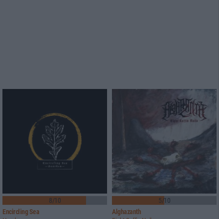
8/10
5/10
Encircling Sea
Alghazanth