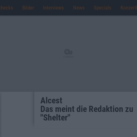
checks
Bilder
Interviews
News
Specials
Konzert
Alcest
Das meint die Redaktion zu
"Shelter"