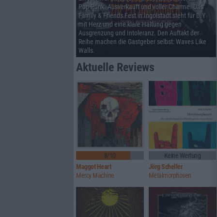
Pop-Punk. Ausverkauft und voller Charme. Das
Family & Friends Fest in Ingolstadt steht für DIY
mit Herz und eine klare Haltung gegen
Ausgrenzung und Intoleranz. Den Auftakt der
Reihe machen die Gastgeber selbst: Waves Like
Walls.
Aktuelle Reviews
8/10
Keine Wertung
Maggot Heart
Jörg Scheller
Mercy Machine
Metalmorphosen