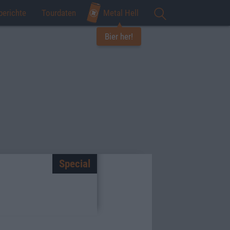
berichte
Tourdaten
Metal Hell
Bier her!
Special