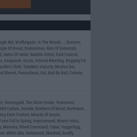
gle Rot, Wolfbrigade, In The Woods..., Sorcerer,
Temple Of Dread, Endonomos, Rats Of Gomorrah,
Gates Of Ishtar, Sadistic Intent, Dark Funeral,
, Asagraum, Groza, Internal Bleeding, Begging For
ifer's Child, TodoMal, Impurity, Morbus Dei,
t Stench, Panzerfaust, Gut, Nail By Nail, Celeste,
m, Versengold, The Ghost Inside, Testament,
bit Culture, Deicide, Brothers Of Metal, Northlane,
eg Einer Freiheit, Miracle Of Sound,
From Fall to Spring, Unprocessed, Misery Index,
nds, Manntra, Blood Command, Cabal, Haggefugg,
n, Mittel Alta, Hatebreed, Skindred, Soulfly,