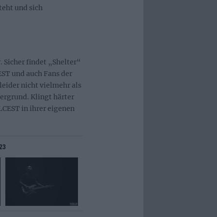
teht und sich
. Sicher findet „Shelter“
EST und auch Fans der
eider nicht vielmehr als
ergrund. Klingt härter
ALCEST in ihrer eigenen
023