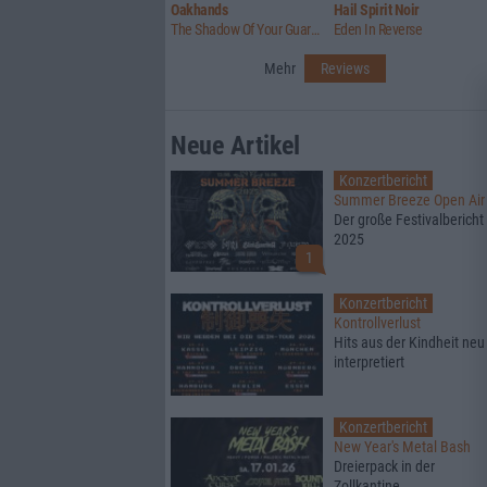
Oakhands
Hail Spirit Noir
The Shadow Of Your Guard Receding
Eden In Reverse
Mehr
Reviews
Neue Artikel
Konzertbericht
Summer Breeze Open Air
Der große Festivalbericht
2025
1
Konzertbericht
Kontrollverlust
Hits aus der Kindheit neu
interpretiert
Konzertbericht
New Year's Metal Bash
Dreierpack in der
Zollkantine