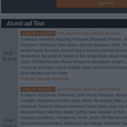
Alcest auf Tour
metal.de präsentiert
Party.San Metal Open Air 2026 (Festival)
Testament, Amorphis, Hypocrisy, Firespawn, Deceased, Desaster, Jun
Hexvessel, Fleshcrawl, Tulus, Sunken, Sarcator, Baxaxaxa, Crawl, 
Murder Squad, Sear Bliss, Guttural Slug, A Canorous Quintet, Wormed, 
06.08. -
Devourment, Sacred Reich, Wolves In The Throne Room, Misery Index
08.08.26
Incest, 200 Stab Wounds, Bloody Vengeance, Messticator, Evoken, Luc
Sventevith, Moonspell, Alcest, Marduk, Iotunn, Schirenc Plays Pungen
Death Worship und For Victory
Party.San Open Air, Obermehler
metal.de präsentiert
Summer Breeze Open Air 2026 (Festival)
In Flames, Arch Enemy, Helloween, Lamb Of God, Airbourne, Alestor
Amorphis, Imminence, Paleface Swiss, Alcest, The Butcher Sisters, Or
dArtagnan, Terror, Deafheaven, Betontod, Future Palace, Soen, Der W
Mushroomhead, Municipal Waste, Trollfest, Saor, Nanowar Of Steel, 
Cryptopsy, Brainstorm, Parasite Inc., ten56., Groza, 200 Stab Wou
12.08. -
Excrementory Grindfuckers, Illdisposed, Our Promise, Eisbrecher, Saxo
15.08.26