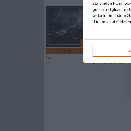
stattfinden kann, ob
gelten lediglich für 
widerrufen, indem Si
"Datenschutz" klicke
10
1
9/10
7/10
M
Tav
Mantar
I
Grungetown Hooligans II