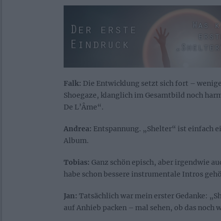
Falk:
Die Entwicklung setzt sich fort – wenig
Shoegaze, klanglich im Gesamtbild noch harm
De L’Âme“.
Andrea:
Entspannung. „Shelter“ ist einfach e
Album.
Tobias:
Ganz schön episch, aber irgendwie auc
habe schon bessere instrumentale Intros gehö
Jan:
Tatsächlich war mein erster Gedanke: „Sh
auf Anhieb packen – mal sehen, ob das noch w