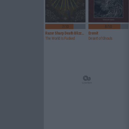
7/10
8/10
Razor Sharp Death Blizzard
Eremit
The World Is Fucked
Desert of Ghouls