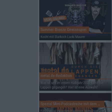
Summer Breeze Gewinnspiel
Kocht mit Starkoch Lucki Maurer
metal.de-Redaktion
Was ist uns im ersten Halbjahr 2026 durch die
Lappen gegangen? Hier ist eine Auswahl!
Spezial Mini-Podcastreihe mit dem Family & Friends Fest
Ein Festival zwischen Hardcore, Metalcore und