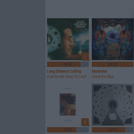
1
8/10
10/10
Long Distance Calling
Mastodon
How Do We Want To Live?
Crack the Skye
2
7/10
8/10