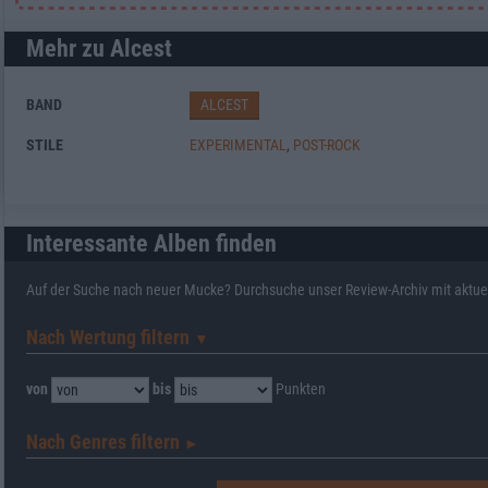
Mehr zu Alcest
BAND
ALCEST
STILE
EXPERIMENTAL
,
POST-ROCK
Interessante Alben finden
Auf der Suche nach neuer Mucke? Durchsuche unser Review-Archiv mit aktue
Nach Wertung filtern
▼︎
von
bis
Punkten
Nach Genres filtern
►︎