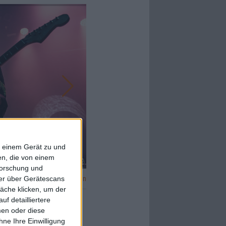
f einem Gerät zu und
n, die von einem
forschung und
ner über Gerätescans
Galerie in groß öffnen
äche klicken, um der
f detailliertere
men oder diese
ne Ihre Einwilligung