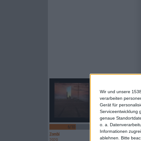
Wir und unsere 1538
verarbeiten persone
Gerät für personali
Serviceentwicklung 
genaue Standortdate
2
o. a. Datenverarbeit
6/10
9/10
Informationen zugrei
Zombi
Pixie Ninja
ablehnen.
Bitte bea
2020
Colours Out Of Space