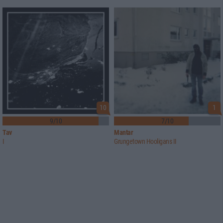
10
1
9/10
7/10
Tav
Mantar
I
Grungetown Hooligans II