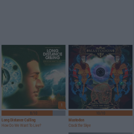
1
8/10
10/10
Long Distance Calling
Mastodon
How Do We Want To Live?
Crack the Skye