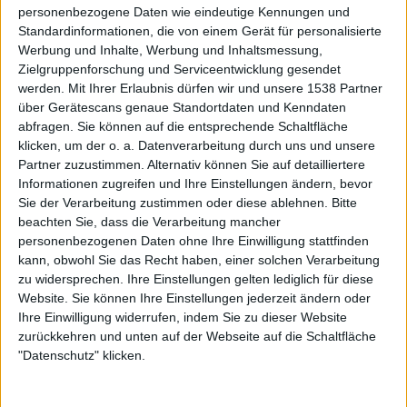
personenbezogene Daten wie eindeutige Kennungen und
Standardinformationen, die von einem Gerät für personalisierte
Werbung und Inhalte, Werbung und Inhaltsmessung,
Zielgruppenforschung und Serviceentwicklung gesendet
Newsletter abonnieren
werden.
Mit Ihrer Erlaubnis dürfen wir und unsere 1538 Partner
über Gerätescans genaue Standortdaten und Kenndaten
abfragen. Sie können auf die entsprechende Schaltfläche
klicken, um der o. a. Datenverarbeitung durch uns und unsere
Partner zuzustimmen. Alternativ können Sie auf detailliertere
Informationen zugreifen und Ihre Einstellungen ändern, bevor
Sie der Verarbeitung zustimmen oder diese ablehnen.
Bitte
beachten Sie, dass die Verarbeitung mancher
personenbezogenen Daten ohne Ihre Einwilligung stattfinden
kann, obwohl Sie das Recht haben, einer solchen Verarbeitung
Mehr zu Alcest
zu widersprechen. Ihre Einstellungen gelten lediglich für diese
Website. Sie können Ihre Einstellungen jederzeit ändern oder
BAND
ALCEST
Ihre Einwilligung widerrufen, indem Sie zu dieser Website
zurückkehren und unten auf der Webseite auf die Schaltfläche
STILE
EXPERIMENTAL
,
POST-ROCK
"Datenschutz" klicken.