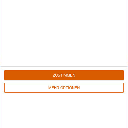
Interview
Alcest
Ich war schon immer voller Ängste, sie sind ein Teil von mir,
meine dunkle Seite.
ZUSTIMMEN
MEHR OPTIONEN