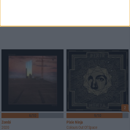
2
6/10
9/10
Zombi
Pixie Ninja
2020
Colours Out Of Space