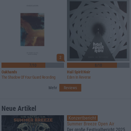
2
7/10
8/10
Oakhands
Hail Spirit Noir
The Shadow Of Your Guard Receding
Eden In Reverse
Mehr
Reviews
Neue Artikel
Konzertbericht
Summer Breeze Open Air
Der große Festivalbericht 2025