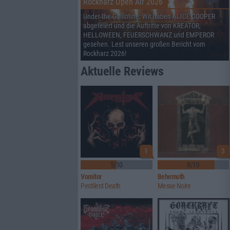
Rockharz Open Air 2026
Under the Guillotine: Wir haben ALICE COOPER
abgefeiert und die Auftritte von KREATOR,
HELLOWEEN, FEUERSCHWANZ und EMPEROR
gesehen. Lest unseren großen Bericht vom
Rockharz 2026!
Aktuelle Reviews
1
3
5/10
8/10
Vomitor
Behemoth
Pestilent Death
Messe Noire