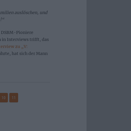
amilien auslöschen, und
a!“
en DSBM-Pioniere
in Interviews trifft, das
terview zu „V:
hrte, hat sich der Mann
10
11