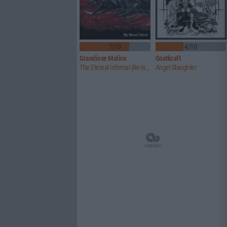
7/10
4/10
Grandiose Malice
Goatkraft
The Eternal Infernal (Re-Issue)
Angel Slaughter