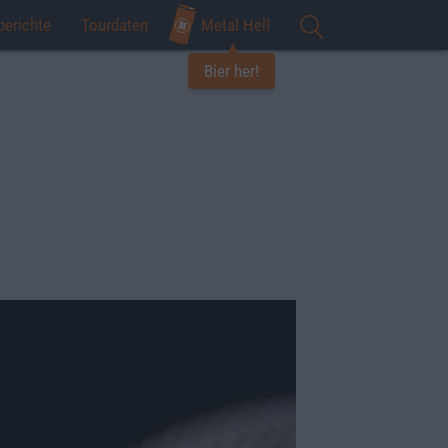
berichte
Tourdaten
Metal Hell
Bier her!