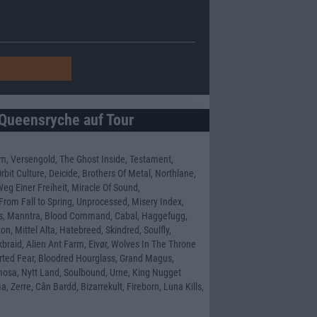
Queensryche auf Tour
m, Versengold, The Ghost Inside, Testament,
bit Culture, Deicide, Brothers Of Metal, Northlane,
eg Einer Freiheit, Miracle Of Sound,
From Fall to Spring, Unprocessed, Misery Index,
nds, Manntra, Blood Command, Cabal, Haggefugg,
n, Mittel Alta, Hatebreed, Skindred, Soulfly,
kbraid, Alien Ant Farm, Eivør, Wolves In The Throne
ted Fear, Bloodred Hourglass, Grand Magus,
mosa, Nytt Land, Soulbound, Urne, King Nugget
, Zerre, Cân Bardd, Bizarrekult, Fireborn, Luna Kills,