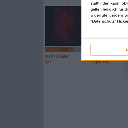
stattfinden kann, ob
gelten lediglich für 
widerrufen, indem Si
"Datenschutz" klicke
7/10
7/10
M
Crawl/ Leviathan
Glorior Belli
Split
The Apostates