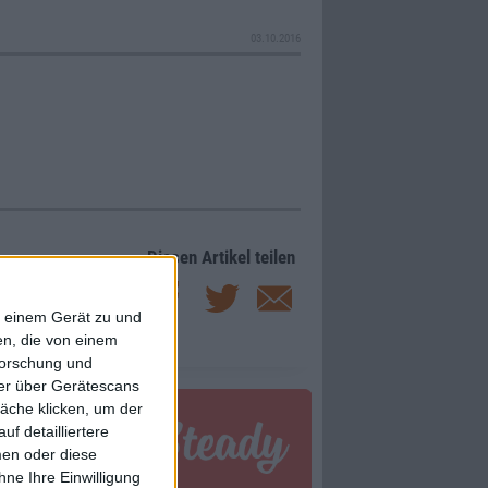
03.10.2016
Diesen Artikel teilen
f einem Gerät zu und
n, die von einem
forschung und
ner über Gerätescans
äche klicken, um der
f detailliertere
men oder diese
ne Ihre Einwilligung