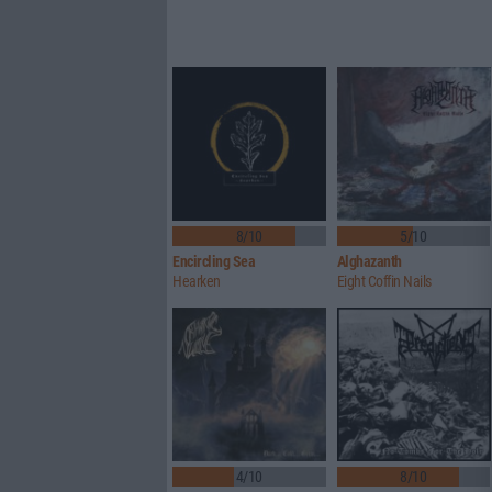
8/10
5/10
Encircling Sea
Alghazanth
Hearken
Eight Coffin Nails
4/10
8/10