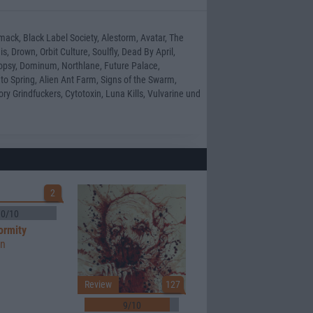
ack, Black Label Society, Alestorm, Avatar, The
, Drown, Orbit Culture, Soulfly, Dead By April,
Autopsy, Dominum, Northlane, Future Palace,
to Spring, Alien Ant Farm, Signs of the Swarm,
ory Grindfuckers, Cytotoxin, Luna Kills, Vulvarine und
2
0/10
ormity
en
Review
127
9/10