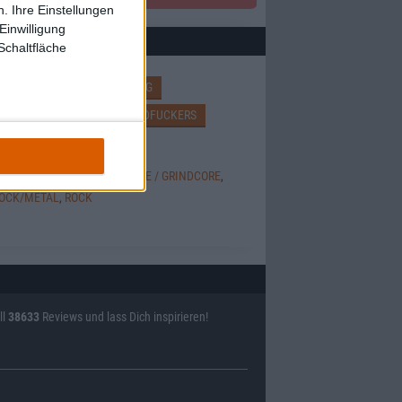
. Ihre Einstellungen
Einwilligung
Schaltfläche
THE DEFORMITY
SHINING
W
EXCREMENTORY GRINDFUCKERS
THIC / DARKWAVE
,
HARDCORE / GRINDCORE
,
ROCK/METAL
,
ROCK
ll
38633
Reviews und lass Dich inspirieren!