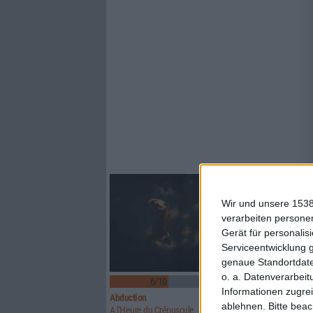
Wir und unsere 1538
verarbeiten persone
Gerät für personali
Serviceentwicklung 
genaue Standortdate
o. a. Datenverarbeit
6/10
6/10
Informationen zugrei
Abduction
Above Aurora
ablehnen.
Bitte bea
A l'Heure du Crépuscule
Path To Ruin