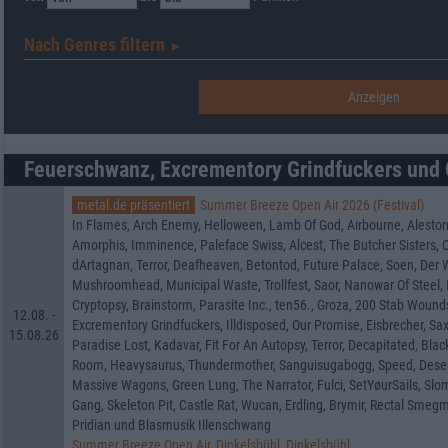
Nach Genres filtern
►︎
Feuerschwanz, Excrementory Grindfuckers und 
metal.de präsentiert
Summer Breeze Open Air 2026 (Festival)
In Flames, Arch Enemy, Helloween, Lamb Of God, Airbourne, Alestor
Amorphis, Imminence, Paleface Swiss, Alcest, The Butcher Sisters, Or
dArtagnan, Terror, Deafheaven, Betontod, Future Palace, Soen, Der W
Mushroomhead, Municipal Waste, Trollfest, Saor, Nanowar Of Steel, 
Cryptopsy, Brainstorm, Parasite Inc., ten56., Groza, 200 Stab Wou
12.08. -
Excrementory Grindfuckers, Illdisposed, Our Promise, Eisbrecher, Saxo
15.08.26
Paradise Lost, Kadavar, Fit For An Autopsy, Terror, Decapitated, Blac
Room, Heavysaurus, Thundermother, Sanguisugabogg, Speed, Deser
Massive Wagons, Green Lung, The Narrator, Fulci, SetYøurSails, Slo
Gang, Skeleton Pit, Castle Rat, Wucan, Erdling, Brymir, Rectal Smegma
Pridian und Blasmusik Illenschwang
Summer Breeze Open Air, Dinkelsbühl, Dinkelsbühl