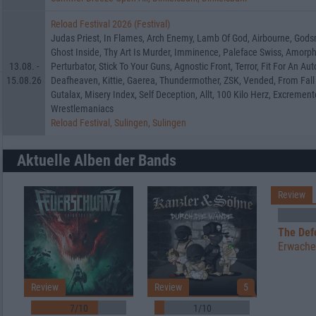
Reload Festival 2026 (Festival)
Judas Priest, In Flames, Arch Enemy, Lamb Of God, Airbourne, Godsm
Ghost Inside, Thy Art Is Murder, Imminence, Paleface Swiss, Amorphis
13.08. -
Perturbator, Stick To Your Guns, Agnostic Front, Terror, Fit For An 
15.08.26
Deafheaven, Kittie, Gaerea, Thundermother, ZSK, Vended, From Fall 
Gutalax, Misery Index, Self Deception, Allt, 100 Kilo Herz, Excrement
Wrestlemaniacs
Reload Festival, Sulingen, Sulingen
Aktuelle Alben der Bands
Review
The Def
Erwach
Review
Review
5
7/10
1/10