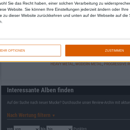
wohl Sie das Recht haben, einer solchen Verarbeitung zu widersprechen
diese Website. Sie können Ihre Einstellungen jederzeit ändern oder Ihre 
Mehr zu ...
e zu dieser Website zurückkehren und unten auf der Webseite auf die 
n.
BANDS
FEUERSCHWANZ
KANZLER & SÖHNE
FURIA (POL)
TODESBLEI
SMOKE BLO
QUEENSRYCHE
EHR OPTIONEN
ZUSTIMMEN
STILE
BLACK METAL
,
DEATH METAL
,
DOOM METAL
,
GO
HEAVY METAL
,
MODERN METAL
,
PROGRESSIVE 
Interessante Alben finden
Auf der Suche nach neuer Mucke? Durchsuche unser Review-Archiv mit aktue
Nach Wertung filtern
▼︎
von
bis
Punkten