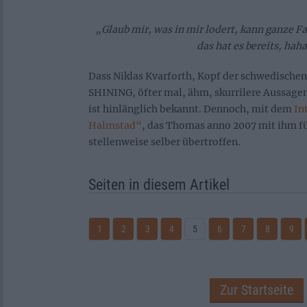
„Glaub mir, was in mir lodert, kann ganze F
das hat es bereits, hah
Dass Niklas Kvarforth, Kopf der schwedisch
SHINING, öfter mal, ähm, skurrilere Aussagen 
ist hinlänglich bekannt. Dennoch, mit dem
In
Halmstad“
, das Thomas anno 2007 mit ihm fü
stellenweise selber übertroffen.
Seiten in diesem Artikel
1
2
3
4
5
6
7
8
9
Zur Startseite