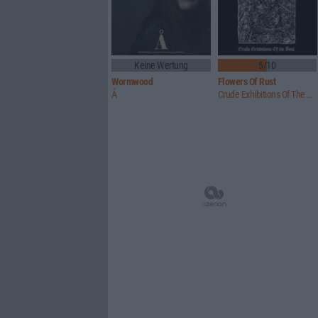
Keine Wertung
5/10
Wormwood
Flowers Of Rust
Å
Crude Exhibitions Of The Soul