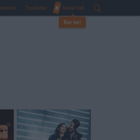
berichte
Tourdaten
Metal Hell
Bier her!