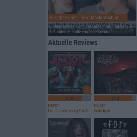
Paradise Lost - Greg Mackintosh im Interview auf dem RHZ
2000er, tech-talk und das Geheimnis hiter der 10-
Sekunden-Melodie von "One Second"
Aktuelle Reviews
1
8/10
9/10
Nestor
Hulder
Live At Gothenburg Film Studios
Verbolgen