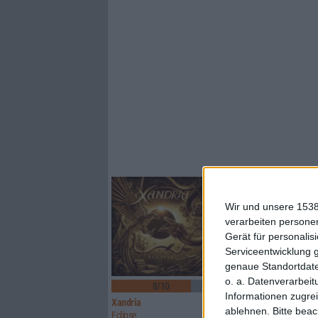
Wir und unsere 1538
verarbeiten persone
Gerät für personali
Serviceentwicklung 
genaue Standortdate
1
o. a. Datenverarbeit
8/10
8/10
Informationen zugrei
Xandria
Sinner
ablehnen.
Bitte bea
Eclipse
Boom Bang Goodbye