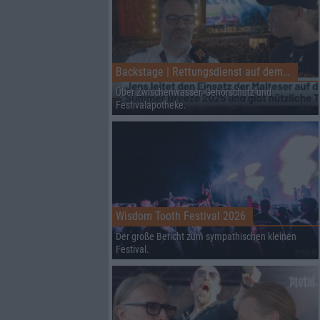
Backstage | Rettungsdienst auf dem Summer Breeze
Über Zwischenwasser, Gehörschutz und
Festivalapotheke.
Wisdom Tooth Festival 2026
Der große Bericht zum sympathischen kleinen
Festival.