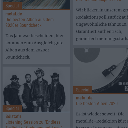
Special
Wir blicken in unserem g
metal.de
Redaktionspoll zurück auf
Die besten Alben aus dem
ungewöhnliche Jahr 2020.
2020er Soundcheck
Garantiert authentisch,
Das Jahr war bescheiden, hier
garantiert meinungsstark
kommen zum Ausgleich gute
Alben aus dem 2020er
Soundcheck.
Special
metal.de
Die besten Alben 2020
Special
Es ist wieder soweit: Die
Sólstafir
metal.de-Redaktion kürt 
Listening Session zu "Endless
Twilight of Codependent Love"