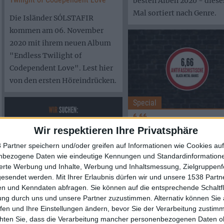
besten Alben 2020 - diese
Mal sortiert nach Genre.
Die Isländer SÓLSTAFIR
kommen am 06. November
2020 mit ihrem neuen Album
"Endless Twilight of
Codependent Love". Lest hier
von den ersten Höreindrücken.
Special
6,66
Antifaschistische Black-Meta
Wir respektieren Ihre Privatsphäre
Bands
 Partner speichern und/oder greifen auf Informationen wie Cookies au
Ohne Regeln oder Respekt
nbezogene Daten wie eindeutige Kennungen und Standardinformatione
sierte Werbung und Inhalte, Werbung und Inhaltsmessung, Zielgruppen
der Tradition mischen im
News
gesendet werden.
Mit Ihrer Erlaubnis dürfen wir und unsere 1538 Part
mehr Bands den Black-Me
metal.de sucht...
n und Kenndaten abfragen. Sie können auf die entsprechende Schaltfl
von links auf. metal.de br
Eine/n Redakteur/in mit dem
ung durch uns und unsere Partner zuzustimmen. Alternativ können Sie au
Schwerpunkt auf dem
euch ein paar von ihnen n
fen und Ihre Einstellungen ändern, bevor Sie der Verarbeitung zustim
Themengebiet Symphonic Metal
chten Sie, dass die Verarbeitung mancher personenbezogenen Daten oh