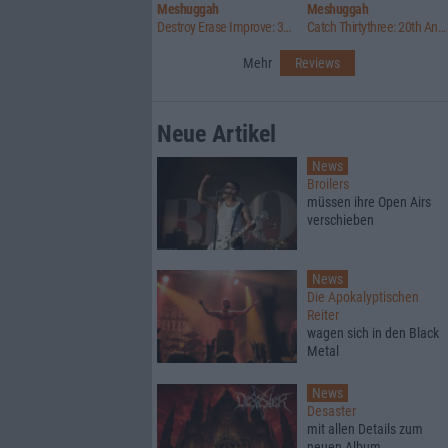
Meshuggah
Meshuggah
Destroy Erase Improve: 30th Anniversary Edition
Catch Thirtythree: 20th Anniversary Edition
Mehr
Reviews
Neue Artikel
News
Broilers
müssen ihre Open Airs
verschieben
News
Die Apokalyptischen
Reiter
wagen sich in den Black
Metal
News
Desaster
mit allen Details zum
neuen Album