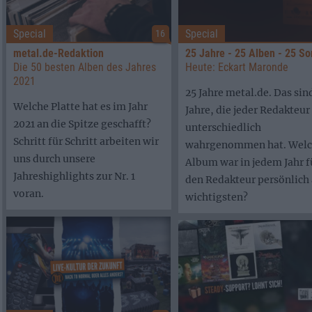
Special
Special
16
metal.de-Redaktion
25 Jahre - 25 Alben - 25 S
Die 50 besten Alben des Jahres
Heute: Eckart Maronde
2021
25 Jahre metal.de. Das sin
Welche Platte hat es im Jahr
Jahre, die jeder Redakteur
2021 an die Spitze geschafft?
unterschiedlich
Schritt für Schritt arbeiten wir
wahrgenommen hat. Welc
uns durch unsere
Album war in jedem Jahr f
Jahreshighlights zur Nr. 1
den Redakteur persönlich
voran.
wichtigsten?