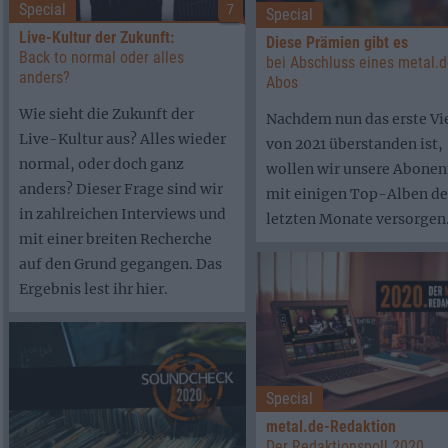
Special
7
Special
Live-Kultur der Zukunft:
Diese Prämien gibt es
Back to normal oder alles
bei Abschluss eines metal.d
anders?
Abos
Wie sieht die Zukunft der
Nachdem nun das erste Vie
Live-Kultur aus? Alles wieder
von 2021 überstanden ist,
normal, oder doch ganz
wollen wir unsere Abone
anders? Dieser Frage sind wir
mit einigen Top-Alben de
in zahlreichen Interviews und
letzten Monate versorgen
mit einer breiten Recherche
auf den Grund gegangen. Das
Ergebnis lest ihr hier.
Special
metal.de-Redaktion
Der Redaktionspoll 2020