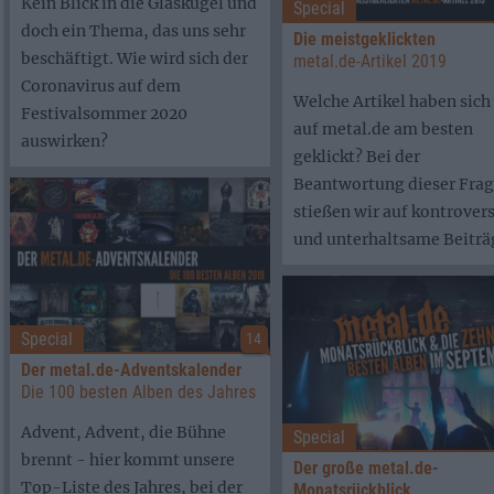
Kein Blick in die Glaskugel und
Special
doch ein Thema, das uns sehr
Die meistgeklickten
beschäftigt. Wie wird sich der
metal.de-Artikel 2019
Coronavirus auf dem
Welche Artikel haben sich
Festivalsommer 2020
auf metal.de am besten
auswirken?
geklickt? Bei der
Beantwortung dieser Fra
stießen wir auf kontrover
und unterhaltsame Beiträ
Special
14
Der metal.de-Adventskalender
Die 100 besten Alben des Jahres
Advent, Advent, die Bühne
Special
brennt - hier kommt unsere
Der große metal.de-
Top-Liste des Jahres, bei der
Monatsrückblick