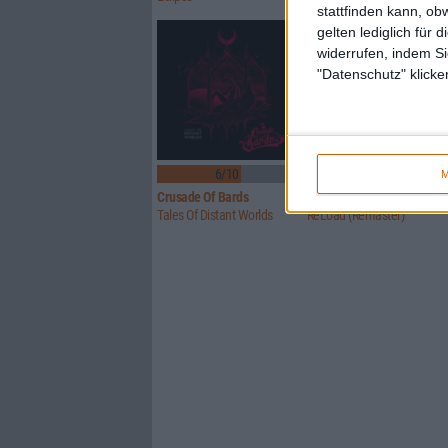
stattfinden kann, ob
gelten lediglich für 
widerrufen, indem Si
"Datenschutz" klicke
6/10
Keine Wertung
M
Crusade Of Bards
Metallica
Tales Of Distant Worlds
ReLoad (Remaster)