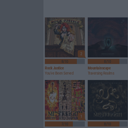
2
8/10
8/10
Rock Justice
Mountainscape
You've Been Served
Traversing Realms
1
7/10
8/10