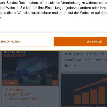
wohl Sie das Recht haben, einer solchen Verarbeitung zu widersprechen
Du kennst den Unterschied
diese Website. Sie können Ihre Einstellungen jederzeit ändern oder Ihre 
zwischen Power und
e zu dieser Website zurückkehren und unten auf der Webseite auf die 
Symphonic Metal wirklich?
n.
Dein Hund heißt Tarja? Dann
könntest du gerade unsere
Special
Aufmerksamkeit geweckt
haben.
Ein Metalmärchen
EHR OPTIONEN
ZUSTIMMEN
Im Reich der Musik
Du magst Märchen? Und
Metal? Dann haben wir et
für dich.
Special
11
Coronavirus
Was wird aus dem
Festivalsommer 2020?