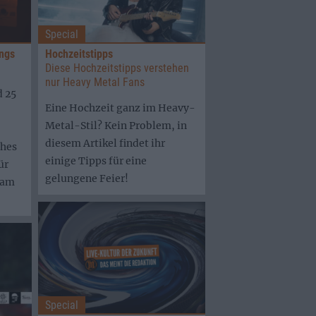
Special
ongs
Hochzeitstipps
Diese Hochzeitstipps verstehen
nur Heavy Metal Fans
d 25
Eine Hochzeit ganz im Heavy-
Metal-Stil? Kein Problem, in
diesem Artikel findet ihr
hes
einige Tipps für eine
ür
gelungene Feier!
 am
Special