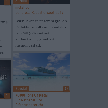
Special
1
metal.de
Der große Redaktionspoll 2019
Wir blicken in unserem großen
 2019
Redaktionspoll zurück auf das
Jahr 2019. Garantiert
authentisch, garantiert
ge
meinungsstark.
se
ge.
Special
28
70000 Tons Of Metal
1
Ein Ratgeber und
Erfahrungsbericht