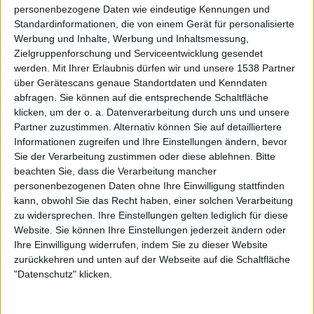
personenbezogene Daten wie eindeutige Kennungen und
Standardinformationen, die von einem Gerät für personalisierte
Werbung und Inhalte, Werbung und Inhaltsmessung,
Zielgruppenforschung und Serviceentwicklung gesendet
werden.
Mit Ihrer Erlaubnis dürfen wir und unsere 1538 Partner
über Gerätescans genaue Standortdaten und Kenndaten
abfragen. Sie können auf die entsprechende Schaltfläche
klicken, um der o. a. Datenverarbeitung durch uns und unsere
Partner zuzustimmen. Alternativ können Sie auf detailliertere
Informationen zugreifen und Ihre Einstellungen ändern, bevor
Sie der Verarbeitung zustimmen oder diese ablehnen.
Bitte
beachten Sie, dass die Verarbeitung mancher
personenbezogenen Daten ohne Ihre Einwilligung stattfinden
kann, obwohl Sie das Recht haben, einer solchen Verarbeitung
zu widersprechen. Ihre Einstellungen gelten lediglich für diese
Website. Sie können Ihre Einstellungen jederzeit ändern oder
Ihre Einwilligung widerrufen, indem Sie zu dieser Website
Dabei ist in der aktuell sehr dynamischen Phase immer zu
zurückkehren und unten auf der Webseite auf die Schaltfläche
beachten, dass sich die Nachrichtenlage quasi stündlich
"Datenschutz" klicken.
ändern kann. Doch der Status Quo bleibt von Seiten der
Veranstalter einheitlich: Die Festivals sollen Stand Heute