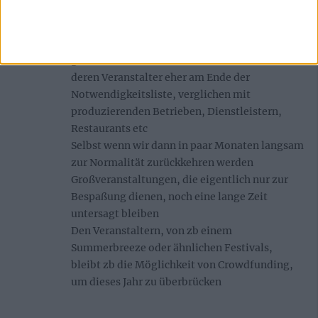
hypnos
sagt:
23. März 2020 um 20:49 Uhr
gesamtwirtschaftlich stehen Festivals und
deren Veranstalter eher am Ende der
Notwendigkeitsliste, verglichen mit
produzierenden Betrieben, Dienstleistern,
Restaurants etc
Selbst wenn wir dann in paar Monaten langsam
zur Normalität zurückkehren werden
Großveranstaltungen, die eigentlich nur zur
Bespaßung dienen, noch eine lange Zeit
untersagt bleiben
Den Veranstaltern, von zb einem
Summerbreeze oder ähnlichen Festivals,
bleibt zb die Möglichkeit von Crowdfunding,
um dieses Jahr zu überbrücken