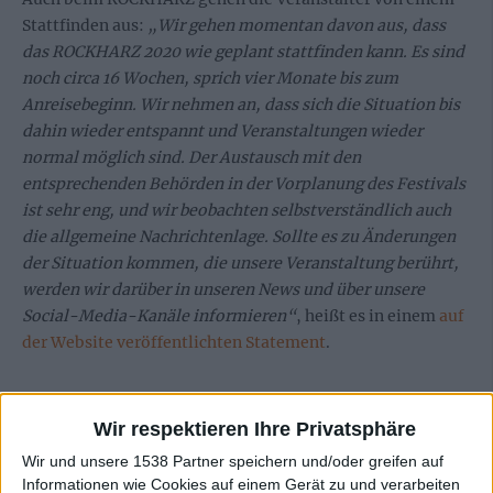
Stattfinden aus:
„Wir gehen momentan davon aus, dass
das ROCKHARZ 2020 wie geplant stattfinden kann. Es sind
noch circa 16 Wochen, sprich vier Monate bis zum
Anreisebeginn. Wir nehmen an, dass sich die Situation bis
dahin wieder entspannt und Veranstaltungen wieder
normal möglich sind. Der Austausch mit den
entsprechenden Behörden in der Vorplanung des Festivals
ist sehr eng, und wir beobachten selbstverständlich auch
die allgemeine Nachrichtenlage. Sollte es zu Änderungen
der Situation kommen, die unsere Veranstaltung berührt,
werden wir darüber in unseren News und über unsere
Social-Media-Kanäle informieren“
, heißt es in einem
auf
der Website veröffentlichten Statement
.
Wir respektieren Ihre Privatsphäre
Wir und unsere 1538 Partner speichern und/oder greifen auf
Informationen wie Cookies auf einem Gerät zu und verarbeiten