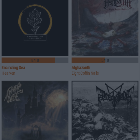
8/10
5/10
Encircling Sea
Alghazanth
Hearken
Eight Coffin Nails