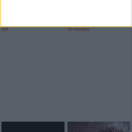
7/10
7/10
Crawl/ Leviathan
Glorior Belli
Split
The Apostates