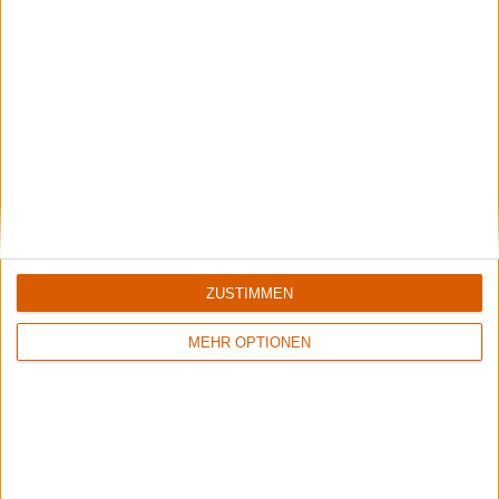
Interview
ZUSTIMMEN
Carnal Tomb
Wir spielen Oldschool-Death-Metal mit Schweden-
MEHR OPTIONEN
Kettensägen-Sound.