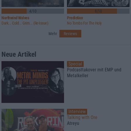
4/10
8/10
Northwind Wolves
Prediction
Dark... Cold... Grim... (Re-Issue)
No Tombs For The Holy
Mehr
Reviews
Neue Artikel
Special
Podcasttakover mit EMP und
Metalkeller
Interview
Talking with Ore
Atreyu