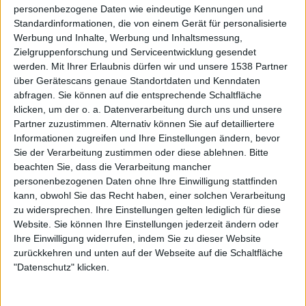
personenbezogene Daten wie eindeutige Kennungen und
Standardinformationen, die von einem Gerät für personalisierte
Werbung und Inhalte, Werbung und Inhaltsmessung,
Galerie mit 27 Bildern: Memoriam - Rockharz Open Air 2025
Zielgruppenforschung und Serviceentwicklung gesendet
werden.
Mit Ihrer Erlaubnis dürfen wir und unsere 1538 Partner
über Gerätescans genaue Standortdaten und Kenndaten
abfragen. Sie können auf die entsprechende Schaltfläche
klicken, um der o. a. Datenverarbeitung durch uns und unsere
Partner zuzustimmen. Alternativ können Sie auf detailliertere
Informationen zugreifen und Ihre Einstellungen ändern, bevor
Sie der Verarbeitung zustimmen oder diese ablehnen.
Bitte
Seiten in diesem Artikel
beachten Sie, dass die Verarbeitung mancher
personenbezogenen Daten ohne Ihre Einwilligung stattfinden
kann, obwohl Sie das Recht haben, einer solchen Verarbeitung
1
2
3
4
5
6
7
8
9
10
11
zu widersprechen. Ihre Einstellungen gelten lediglich für diese
Website. Sie können Ihre Einstellungen jederzeit ändern oder
12
13
Ihre Einwilligung widerrufen, indem Sie zu dieser Website
zurückkehren und unten auf der Webseite auf die Schaltfläche
"Datenschutz" klicken.
Zur Startseite