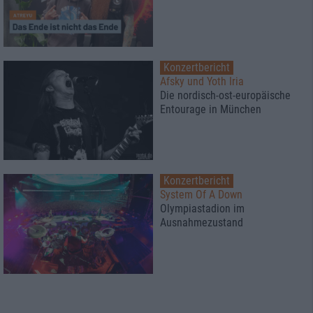
Konzertbericht
Afsky und Yoth Iria
Die nordisch-ost-europäische
Entourage in München
Konzertbericht
System Of A Down
Olympiastadion im
Ausnahmezustand