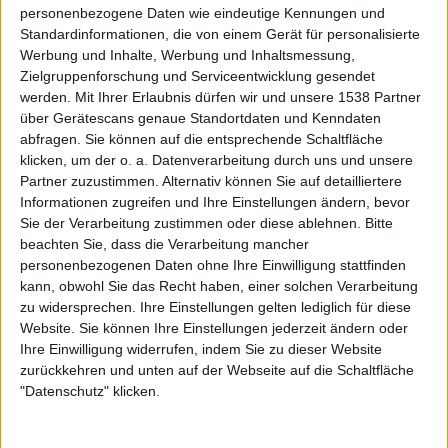
personenbezogene Daten wie eindeutige Kennungen und
Standardinformationen, die von einem Gerät für personalisierte
Werbung und Inhalte, Werbung und Inhaltsmessung,
Zielgruppenforschung und Serviceentwicklung gesendet
werden.
Mit Ihrer Erlaubnis dürfen wir und unsere 1538 Partner
über Gerätescans genaue Standortdaten und Kenndaten
abfragen. Sie können auf die entsprechende Schaltfläche
So lange und so sehr sind SUMMONING meine absoluten
klicken, um der o. a. Datenverarbeitung durch uns und unsere
Lieblinge gewesen, dass die erste Band, an der ich
Partner zuzustimmen. Alternativ können Sie auf detailliertere
mitgewirkt habe, sogar eine fast hundertprozentige Kopie
Informationen zugreifen und Ihre Einstellungen ändern, bevor
Sie der Verarbeitung zustimmen oder diese ablehnen.
Bitte
von „Minas Morgul“ war. Und das kann ich auch heute
beachten Sie, dass die Verarbeitung mancher
noch verteidigen, denn was die beiden Österreicher vor
personenbezogenen Daten ohne Ihre Einwilligung stattfinden
auch schon fast wieder 20 Jahren an musikalischer Magie
kann, obwohl Sie das Recht haben, einer solchen Verarbeitung
versprüht haben, das sucht bis heute seinesgleichen. Noch
zu widersprechen. Ihre Einstellungen gelten lediglich für diese
vor sieben Jahren habe ich „Oathbound“, das letzte
Website. Sie können Ihre Einstellungen jederzeit ändern oder
Album, in den Himmel gelobt, obwohl ich es rückblickend
Ihre Einwilligung widerrufen, indem Sie zu dieser Website
zwar noch immer als stark, aber nicht mehr als so
zurückkehren und unten auf der Webseite auf die Schaltfläche
"Datenschutz" klicken.
überragend empfinde. Und im Vorfeld von „Old Morning’s
Dawn“ habe ich gefiebert wie schon lange nicht mehr.