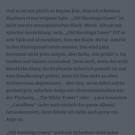
Und so ist mir gleich zu Beginn klar, dass ich scheinbar
durchaus etwas verpasst habe: „Old Mornings Dawn“ ist
nicht nur ein atmosphärisches Black-Metal-Album mit
epischer Ausrichtung, nein, „Old Mornings Dawn“ IST so
sehr Epik und Atmosphäre, dass die Black-Metal-Anteile
in den Hintergrund treten müssen. Das wird ganz
bestimmt nicht jeder mögen, aber holla, mir gefällt’s. Im
Großen und Ganzen zumindest. Denn auch, wenn der recht
künstliche Klang der Keyboards sicherlich gewollt ist und
zum Bandkonzept gehört, kann ich ihm nicht an allen
Stellen etwas abgewinnen – aber hey, wenn dabei solche
großartigen, epischen Songs mit Ohrwurmmelodien wie
der Titelsong, „The White Tower“ oder – ganz besonders
– „Caradhras“ (oder auch einfach das ganze Album)
herauskommen, dann drücke ich dafür auch gerne ein
Auge zu.
„Old Mornings Dawn“ wird mit Sicherheit nicht jeden