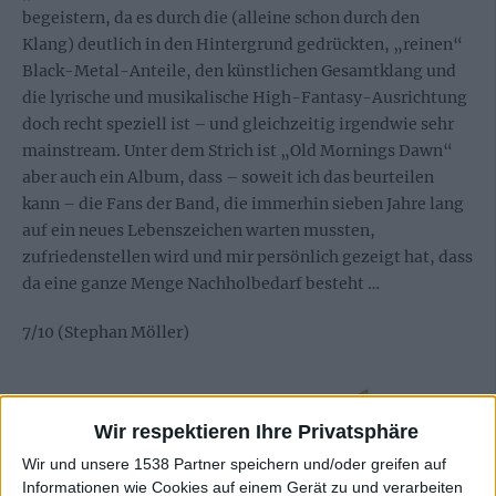
begeistern, da es durch die (alleine schon durch den
Klang) deutlich in den Hintergrund gedrückten, „reinen“
Black-Metal-Anteile, den künstlichen Gesamtklang und
die lyrische und musikalische High-Fantasy-Ausrichtung
doch recht speziell ist – und gleichzeitig irgendwie sehr
mainstream. Unter dem Strich ist „Old Mornings Dawn“
aber auch ein Album, dass – soweit ich das beurteilen
kann – die Fans der Band, die immerhin sieben Jahre lang
auf ein neues Lebenszeichen warten mussten,
zufriedenstellen wird und mir persönlich gezeigt hat, dass
da eine ganze Menge Nachholbedarf besteht …
7/10 (Stephan Möller)
Wir respektieren Ihre Privatsphäre
Wir und unsere 1538 Partner speichern und/oder greifen auf
Informationen wie Cookies auf einem Gerät zu und verarbeiten