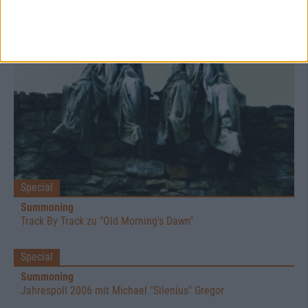
Special
Summoning
Track By Track zu "Old Morning's Dawn"
Special
Summoning
Jahrespoll 2006 mit Michael "Silenius" Gregor