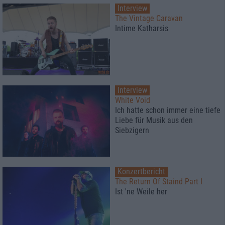
Interview
The Vintage Caravan
Intime Katharsis
Interview
White Void
Ich hatte schon immer eine tiefe
Liebe für Musik aus den
Siebzigern
Konzertbericht
The Return Of Staind Part I
Ist 'ne Weile her