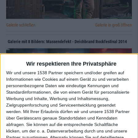
Galerie schließen
Galerie in groß öffnen
Galerie mit 8 Bildern: Massendefekt - Deichbrand Rockfestival 2014
Wir respektieren Ihre Privatsphäre
Wir und unsere 1538 Partner speichern und/oder greifen auf
Informationen wie Cookies auf einem Gerät zu und verarbeiten
personenbezogene Daten wie eindeutige Kennungen und
Standardinformationen, die von einem Gerät für personalisierte
Zur Startseite
Werbung und Inhalte, Werbung und Inhaltsmessung,
Zielgruppenforschung und Serviceentwicklung gesendet
werden.
Mit Ihrer Erlaubnis dürfen wir und unsere 1538 Partner
über Gerätescans genaue Standortdaten und Kenndaten
abfragen. Sie können auf die entsprechende Schaltfläche
klicken, um der o. a. Datenverarbeitung durch uns und unsere
Partner zuzustimmen. Alternativ können Sie auf detailliertere