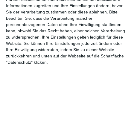
Informationen zugreifen und Ihre Einstellungen ändern, bevor
Sie der Verarbeitung zustimmen oder diese ablehnen.
Bitte
Interessante Alben finden
beachten Sie, dass die Verarbeitung mancher
personenbezogenen Daten ohne Ihre Einwilligung stattfinden
Auf der Suche nach neuer Mucke? Durchsuche unser Review-Archiv mit
kann, obwohl Sie das Recht haben, einer solchen Verarbeitung
aktuell
38633
Reviews und lass Dich inspirieren!
zu widersprechen. Ihre Einstellungen gelten lediglich für diese
Website. Sie können Ihre Einstellungen jederzeit ändern oder
Nach Wertung filtern
▼︎
Ihre Einwilligung widerrufen, indem Sie zu dieser Website
zurückkehren und unten auf der Webseite auf die Schaltfläche
"Datenschutz" klicken.
von
bis
Punkten
Nach Genres filtern
►︎