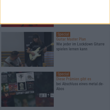
Träume werden wahr
Special
Guitar Master Plan
Wie jeder im Lockdown Gitarre
spielen lernen kann
Special
Diese Prämien gibt es
bei Abschluss eines metal.de-
Abos