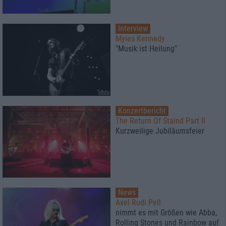
Interview
Myles Kennedy
"Musik ist Heilung"
Konzertbericht
The Return Of Staind Part II
Kurzweilige Jubiläumsfeier
News
Axel Rudi Pell
nimmt es mit Größen wie Abba,
Rolling Stones und Rainbow auf