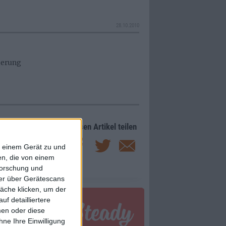
28.10.2010
ierung
Diesen Artikel teilen
f einem Gerät zu und
n, die von einem
forschung und
ner über Gerätescans
äche klicken, um der
f detailliertere
men oder diese
ne Ihre Einwilligung