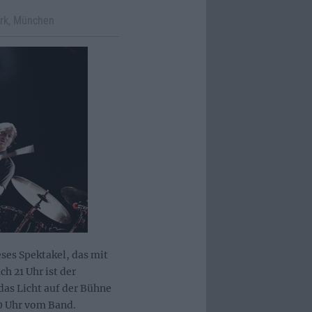
erk, München
ses Spektakel, das mit
h 21 Uhr ist der
as Licht auf der Bühne
30 Uhr vom Band.