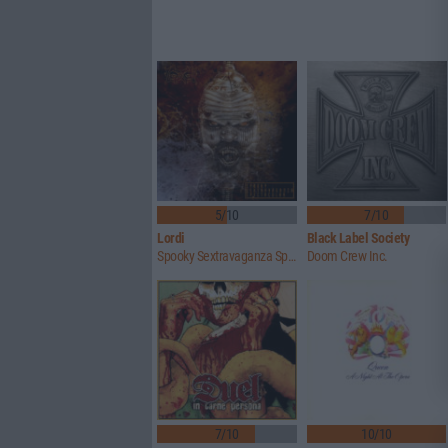
5/10
7/10
Lordi
Black Label Society
Spooky Sextravaganza Spectacular
Doom Crew Inc.
7/10
10/10