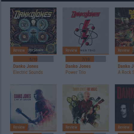
Review
Review
Review
6/10
7/10
Danko Jones
Danko Jones
Danko J
Electric Sounds
Power Trio
A Rock 
Review
Review
Review