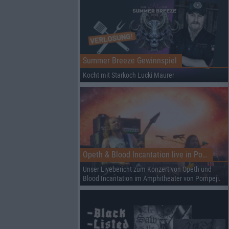
Summer Breeze Gewinnspiel
Kocht mit Starkoch Lucki Maurer
Opeth & Blood Incantation live in Pompeji
Unser Livebericht zum Konzert von Opeth und
Blood Incantation im Amphitheater von Pompeji.