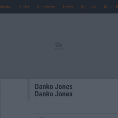
checks
Bilder
Interviews
News
Specials
Konzert
Danko Jones
Danko Jones