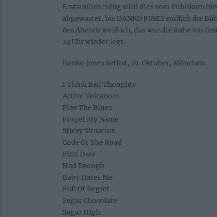
Erstaunlich ruhig wird dies vom Publikum 
abgewartet, bis DANKO JONES endlich die Bü
des Abends weiß ich, das war die Ruhe vor dem
23 Uhr wieder legt.
Danko Jones Setlist, 19. Oktober, München:
I Think Bad Thoughts
Active Volcanoes
Play The Blues
Forget My Name
Sticky Situation
Code Of The Road
First Date
Had Enough
Baby Hates Me
Full Of Regret
Sugar Chocolate
Sugar High