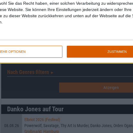
wohl Sie das Recht haben, einer solchen Verarbeitung zu widersprechen
diese Website. Sie können Ihre Einstellungen jederzeit ändern oder Ihre 
e zu dieser Website zurückkehren und unten auf der Webseite auf die 
Interessante Alben finden
n.
Auf der Suche nach neuer Mucke? Durchsuche unser Review-Archiv mit aktue
Nach Wertung filtern
▼︎
EHR OPTIONEN
ZUSTIMMEN
von
bis
Punkten
Nach Genres filtern
►︎
Danko Jones auf Tour
Elbriot 2026 (Festival)
08.08.26
Powerwolf, Savatage, Thy Art Is Murder, Danko Jones, Orden Ogan
Großmarkt, Hamburg