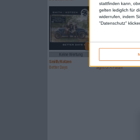
stattfinden kann, ob
gelten lediglich für 
widerrufen, indem Si
"Datenschutz" klicke
1
Keine Wertung
5/10
M
Smith/Kotzen
Signs Of Truth
Better Days
Signs Of A Future