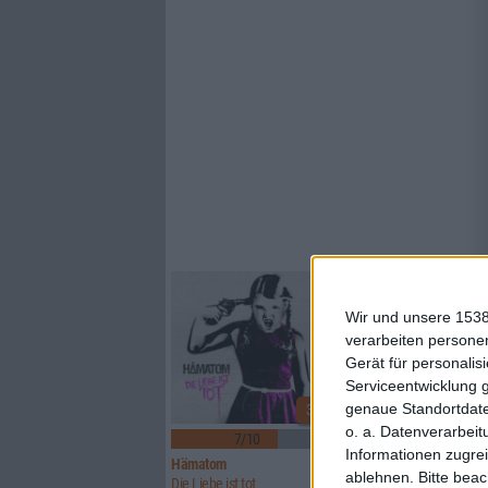
Wir und unsere 1538
verarbeiten persone
Gerät für personali
Serviceentwicklung 
genaue Standortdate
3
o. a. Datenverarbeit
7/10
6/10
Informationen zugrei
Hämatom
Lynx
ablehnen.
Bitte bea
Die Liebe ist tot
Watcher Of Skies