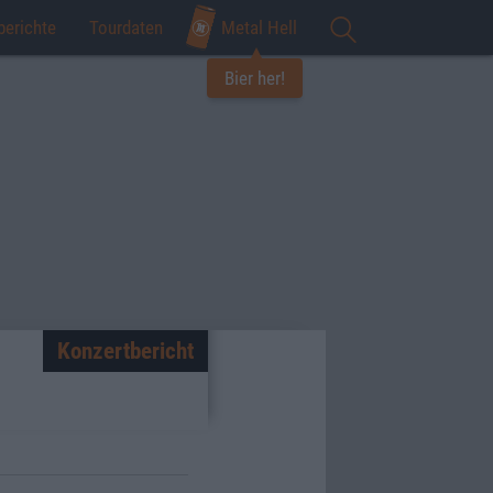
berichte
Tourdaten
Metal Hell
Bier her!
Konzertbericht