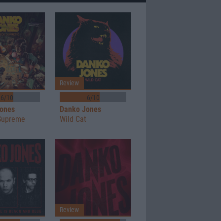
Review
6/10
6/10
ones
Danko Jones
Supreme
Wild Cat
Review