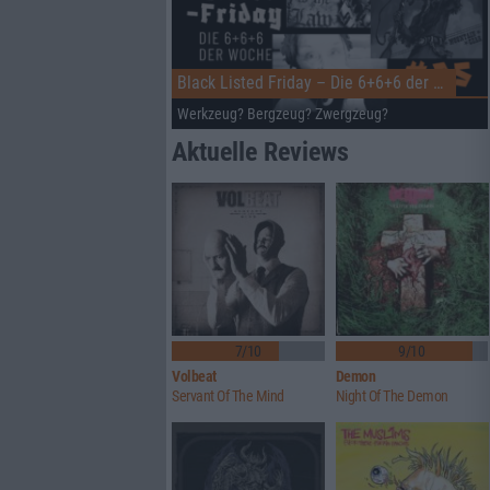
Black Listed Friday – Die 6+6+6 der Woche
Werkzeug? Bergzeug? Zwergzeug?
Aktuelle Reviews
7/10
9/10
Volbeat
Demon
Servant Of The Mind
Night Of The Demon