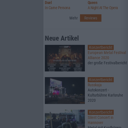
Duel
Queen
In Carne Persona
A Night At The Opera
Mehr
Reviews
Neue Artikel
Konzertbericht
European Metal Festival
Alliance 2020
der große Festivalbericht
Konzertbericht
Russkaja
Autokonzert -
Kulturbühne Karlsruhe
2020
Konzertbericht
Silent Concert in
Hannover
Metal mit Kopfhörern