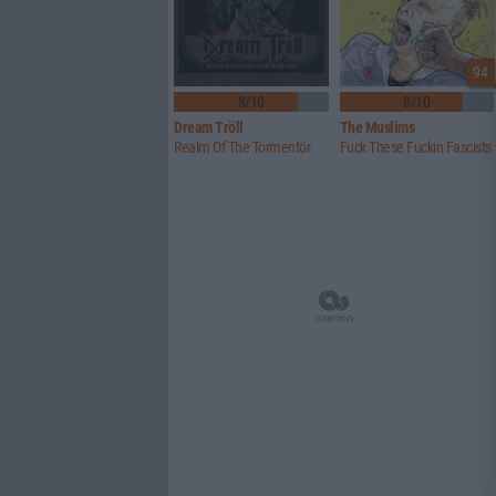
94
8/10
8/10
Dream Tröll
The Muslims
Realm Of The Tormentör
Fuck These Fuckin Fascists