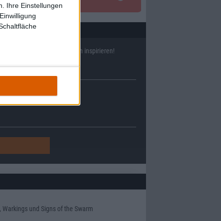
. Ihre Einstellungen
Einwilligung
Schaltfläche
ll
38633
Reviews und lass Dich inspirieren!
, Warkings und Signs of the Swarm