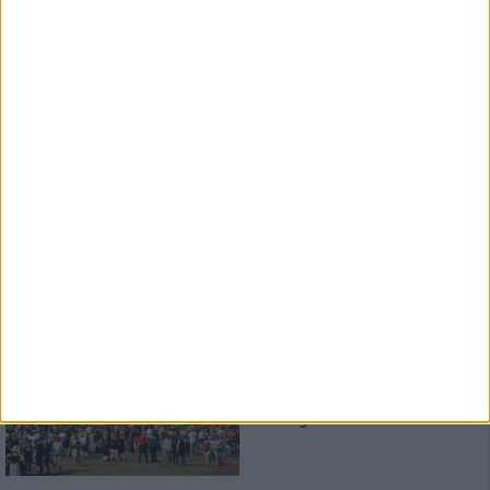
"Es ist klar, dass wir keine
Metalband sind"
1
Special
Der große metal.de-
Monatsrückblick
Die größten Highlights und die
schlimmste Gurke im Mai 2019
Konzertbericht
Rock im Park 2019
Strahlender Sonnenschein und
eine stilistische Breite
sondergleichen