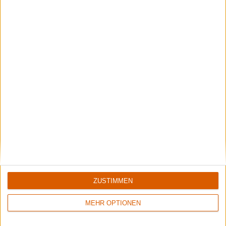
Opeth & Blood Incantation live in Pompeji
Unser Livebericht zum Konzert von Opeth und Blood Incantation im
Amphitheater von Pompeji.
ZUSTIMMEN
Black Listed Friday – Die 6+6+6 der Woche
Werkzeug? Bergzeug? Zwergzeug?
MEHR OPTIONEN
Aktuelle Reviews