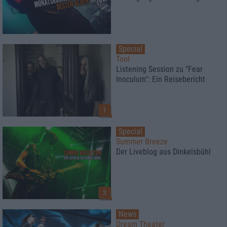
Special
Tool
Listening Session zu "Fear
Inoculum": Ein Reisebericht
1
Special
Summer Breeze
Der Liveblog aus Dinkelsbühl
3
News
Dream Theater