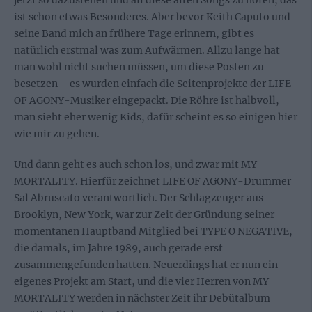
jetzt so dazustehen und all diese alten Songs zu hören, das
ist schon etwas Besonderes. Aber bevor Keith Caputo und
seine Band mich an frühere Tage erinnern, gibt es
natürlich erstmal was zum Aufwärmen. Allzu lange hat
man wohl nicht suchen müssen, um diese Posten zu
besetzen – es wurden einfach die Seitenprojekte der LIFE
OF AGONY-Musiker eingepackt. Die Röhre ist halbvoll,
man sieht eher wenig Kids, dafür scheint es so einigen hier
wie mir zu gehen.
Und dann geht es auch schon los, und zwar mit MY
MORTALITY. Hierfür zeichnet LIFE OF AGONY-Drummer
Sal Abruscato verantwortlich. Der Schlagzeuger aus
Brooklyn, New York, war zur Zeit der Gründung seiner
momentanen Hauptband Mitglied bei TYPE O NEGATIVE,
die damals, im Jahre 1989, auch gerade erst
zusammengefunden hatten. Neuerdings hat er nun ein
eigenes Projekt am Start, und die vier Herren von MY
MORTALITY werden in nächster Zeit ihr Debütalbum