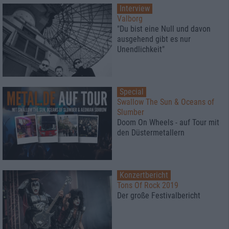
Interview
Valborg
"Du bist eine Null und davon
ausgehend gibt es nur
Unendlichkeit"
Special
Swallow The Sun & Oceans of
Slumber
Doom On Wheels - auf Tour mit
den Düstermetallern
Konzertbericht
Tons Of Rock 2019
Der große Festivalbericht