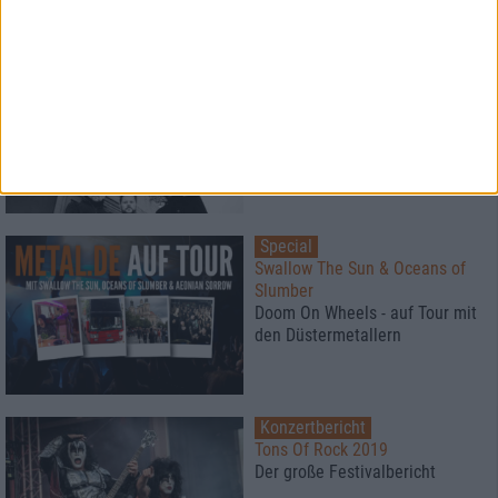
Interview
Valborg
"Du bist eine Null und davon
ausgehend gibt es nur
Unendlichkeit"
Special
Swallow The Sun & Oceans of
Slumber
Doom On Wheels - auf Tour mit
den Düstermetallern
Konzertbericht
Tons Of Rock 2019
Der große Festivalbericht