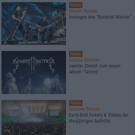
News
Dream Theater
besingen den "Barstool Warrior"
News
Sonata Arcticas
zweiter Streich zum neuen
Album "Talviyö"
News
Summer Breeze
Early-Bird-Tickets & Videos der
diesjährigen Auftritte