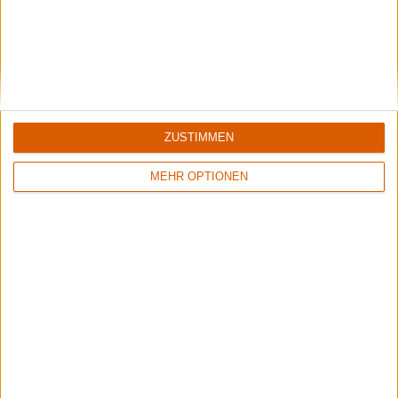
7/10
8/10
Saints' Anger
Hail Spirit Noir
ZUSTIMMEN
Danger Metal
Eden In Reverse
MEHR OPTIONEN