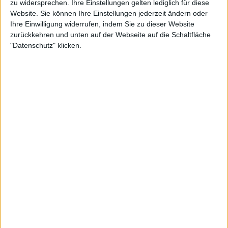
zu widersprechen. Ihre Einstellungen gelten lediglich für diese
Website. Sie können Ihre Einstellungen jederzeit ändern oder
Review
5
Review
1
Ihre Einwilligung widerrufen, indem Sie zu dieser Website
zurückkehren und unten auf der Webseite auf die Schaltfläche
8/10
8/10
"Datenschutz" klicken.
Manes
Manes
Slow Motion Death
Be All End All
Sequence
Review
Review
Keine Wertung
8/10
Manes
Manes
Teeth, Toes And Other
How The World Came To
Trinkets
An End