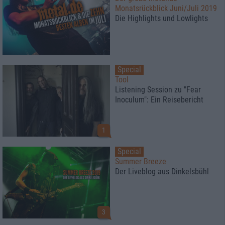
Monatsrückblick Juni/Juli 2019
Die Highlights und Lowlights
Special
Tool
Listening Session zu "Fear
Inoculum": Ein Reisebericht
1
Special
Summer Breeze
Der Liveblog aus Dinkelsbühl
3