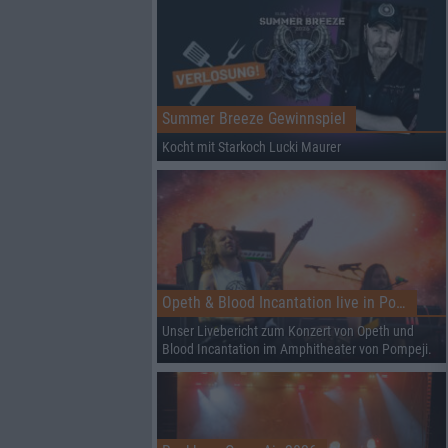
Summer Breeze Gewinnspiel
Kocht mit Starkoch Lucki Maurer
Opeth & Blood Incantation live in Pompeji
Unser Livebericht zum Konzert von Opeth und
Blood Incantation im Amphitheater von Pompeji.