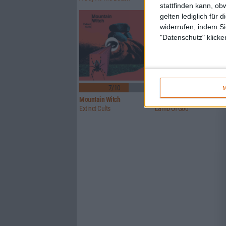
stattfinden kann, ob
gelten lediglich für 
widerrufen, indem Si
"Datenschutz" klicke
7/10
8/10
M
Mountain Witch
Lamb Of God
Extinct Cults
Lamb Of God