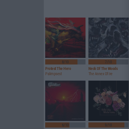
8/10
7/10
Protest The Hero
Neck Of The Woods
Palimpsest
The Annex Of Ire
6/10
9/10