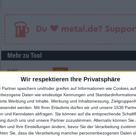
Mehr zu Tool
BAND
TOOL
Wir respektieren Ihre Privatsphäre
STILE
AVANTGARDE
,
EXPERIMENTAL
,
PROGRESSIVE M
 Partner speichern und/oder greifen auf Informationen wie Cookies au
nbezogene Daten wie eindeutige Kennungen und Standardinformatione
sierte Werbung und Inhalte, Werbung und Inhaltsmessung, Zielgruppen
gesendet werden.
Mit Ihrer Erlaubnis dürfen wir und unsere 1538 Part
Interessante Alben finden
n und Kenndaten abfragen. Sie können auf die entsprechende Schaltfl
ung durch uns und unsere Partner zuzustimmen. Alternativ können Sie au
Auf der Suche nach neuer Mucke? Durchsuche unser Review-Archiv mit aktue
fen und Ihre Einstellungen ändern, bevor Sie der Verarbeitung zustim
chten Sie, dass die Verarbeitung mancher personenbezogenen Daten oh
Nach Wertung filtern