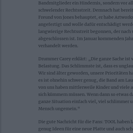
Bandmitglieder ein Hindernis, sondern vor all
schwelender Rechtsstreit. Demnach hat bereit
Freund von Jones behauptet, er habe Artworks
angefertigt und wolle dafür entschädigt werd
langwierige Rechtsstreit begonnen, der nach 
abgeschlossen ist. Im Januar kommenden Jahre
verhandelt werden.
Drummer Carey erklärt: „Die ganze Sache ist 
Belastung. Das Schlimmste ist, dass es unglaub
Wir sind älter geworden, unsere Prioritäten h
es ist ohnehin schwer genug, die Band am Lau
von uns haben mittlerweile Kinder und viele 
sich kümmern müssen. Wenn dann so etwas d
ganze Situation einfach viel, viel schlimmer u
Mensch ungemein.“
Die gute Nachricht für die Fans: TOOL haben 
genug Ideen für eine neue Platte und auch sc