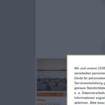
Wir und unsere 1538
verarbeiten persone
Gerät für personali
Serviceentwicklung 
genaue Standortdate
4
o. a. Datenverarbeit
8/10
6/10
Informationen zugrei
Airbag
Orgöne
ablehnen.
Bitte bea
A Day At The Beach
Mos/Fet