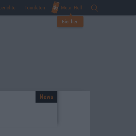
berichte
Tourdaten
Metal Hell
Bier her!
News