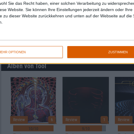
▼︎
wohl Sie das Recht haben, einer solchen Verarbeitung zu widersprechen
diese Website. Sie können Ihre Einstellungen jederzeit ändern oder Ihre 
von
bis
Punkten
e zu dieser Website zurückkehren und unten auf der Webseite auf die 
n.
Nach Genres filtern
►︎
EHR OPTIONEN
ZUSTIMMEN
Alben von Tool
Review
1
Review
Review
6
9/10
10/10