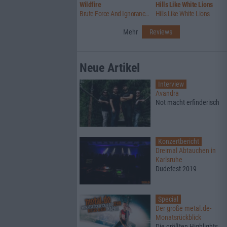
Wildfire
Hills Like White Lions
Brute Force And Ignorance / Summer Lightning
Hills Like White Lions
Mehr
Reviews
Neue Artikel
Interview
Avandra
Not macht erfinderisch
Konzertbericht
Dreimal Abtauchen in
Karlsruhe
Dudefest 2019
Special
Der große metal.de-
Monatsrückblick
Die größten Highlights