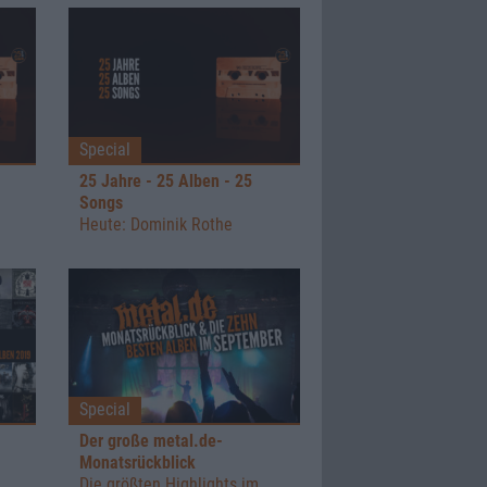
Special
25 Jahre - 25 Alben - 25
Songs
Heute: Dominik Rothe
Special
Der große metal.de-
Monatsrückblick
Die größten Highlights im