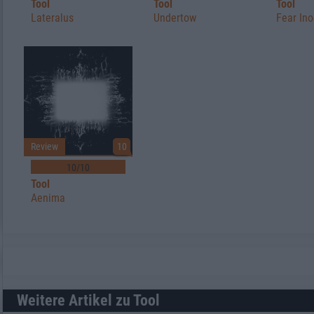
Tool
Tool
Tool
Undertow
Fear In
Lateralus
Review
10
10/10
Tool
Aenima
Weitere Artikel zu Tool