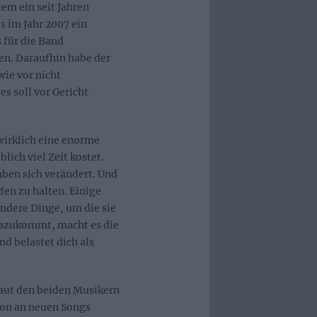
em ein seit Jahren
s im Jahr 2007 ein
 für die Band
en. Daraufhin habe der
wie vor nicht
s soll vor Gericht
wirklich eine enorme
lich viel Zeit kostet.
aben sich verändert. Und
fen zu halten. Einige
andere Dinge, um die sie
azukommt, macht es die
nd belastet dich als
laut den beiden Musikern
hon an neuen Songs