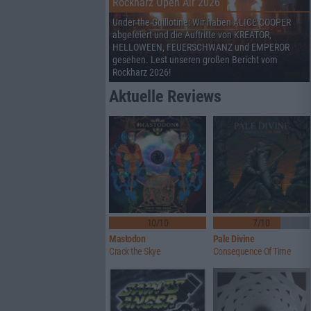
Rockharz Open Air 2026
Under the Guillotine: Wir haben ALICE COOPER
abgefeiert und die Auftritte von KREATOR,
HELLOWEEN, FEUERSCHWANZ und EMPEROR
gesehen. Lest unseren großen Bericht vom
Rockharz 2026!
Aktuelle Reviews
10/10
7/10
Mastodon
Pale Divine
Crack the Skye
Consequence Of Time