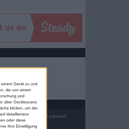
ETAL
,
PROGRESSIVE ROCK
f einem Gerät zu und
n, die von einem
forschung und
ner über Gerätescans
äche klicken, um der
f detailliertere
ll
38633
Reviews und lass Dich inspirieren!
men oder diese
ne Ihre Einwilligung