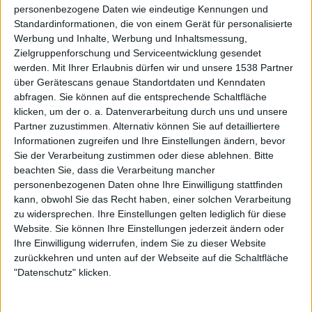
gewollt durch die ersten acht Songs gewurschtelt hat, die
personenbezogene Daten wie eindeutige Kennungen und
allesamt in Ordnung gehen aber nicht überragend sind,
Standardinformationen, die von einem Gerät für personalisierte
Werbung und Inhalte, Werbung und Inhaltsmessung,
kann „Weapon Of War“ einen schon auf dem falschen Fuße
Zielgruppenforschung und Serviceentwicklung gesendet
erwischen – im besten Sinne der Worte.
werden.
Mit Ihrer Erlaubnis dürfen wir und unsere 1538 Partner
über Gerätescans genaue Standortdaten und Kenndaten
Im gedrosseltem Tempo beginnend fahren die Herren hier
abfragen. Sie können auf die entsprechende Schaltfläche
einen überraschend vielschichtigen, abwechslungsreichen
klicken, um der o. a. Datenverarbeitung durch uns und unsere
Song auf, der sich sogar eine herrliche Über-Hook und
Partner zuzustimmen. Alternativ können Sie auf detailliertere
eine für AIRBOURNE-Verhältnisse ganz
Informationen zugreifen und Ihre Einstellungen ändern, bevor
uncharakteristisch stimmungsvolle Bridge aus dem Ärmel
Sie der Verarbeitung zustimmen oder diese ablehnen.
Bitte
beachten Sie, dass die Verarbeitung mancher
schüttelt. Kann man sich gerne mehr von wünschen. Der
personenbezogenen Daten ohne Ihre Einwilligung stattfinden
folgende, nervöse Rausschmeißer „Rock ‚N‘ Roll For Life“
kann, obwohl Sie das Recht haben, einer solchen Verarbeitung
klingt dann tatsächlich wie eine lebensfrohe, entfesselte
zu widersprechen. Ihre Einstellungen gelten lediglich für diese
Liebeserklärung an den Rock ’n Roll und zeigt, mit wie viel
Website. Sie können Ihre Einstellungen jederzeit ändern oder
Energie hier gerockt werden kann. Die Rhythmik geht gut
Ihre Einwilligung widerrufen, indem Sie zu dieser Website
in Mark und Bein, die Gitarren wuseln wie nervöse Hinkel
zurückkehren und unten auf der Webseite auf die Schaltfläche
hin und her und die Bridge mit den gezielt eingesetzten
"Datenschutz" klicken.
„Woohoohoos“ ist erste Sahne und eines hervorragenden
Rausschmeißers würdig.