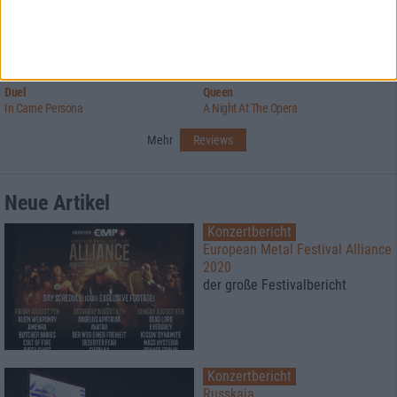
7/10
10/10
Duel
Queen
In Carne Persona
A Night At The Opera
Mehr
Reviews
Neue Artikel
Konzertbericht
European Metal Festival Alliance
2020
der große Festivalbericht
Konzertbericht
Russkaja