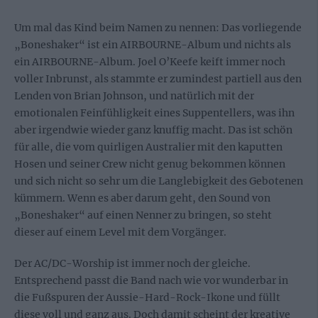
Um mal das Kind beim Namen zu nennen: Das vorliegende
„Boneshaker“ ist ein AIRBOURNE-Album und nichts als
ein AIRBOURNE-Album. Joel O’Keefe keift immer noch
voller Inbrunst, als stammte er zumindest partiell aus den
Lenden von Brian Johnson, und natürlich mit der
emotionalen Feinfühligkeit eines Suppentellers, was ihn
aber irgendwie wieder ganz knuffig macht. Das ist schön
für alle, die vom quirligen Australier mit den kaputten
Hosen und seiner Crew nicht genug bekommen können
und sich nicht so sehr um die Langlebigkeit des Gebotenen
kümmern. Wenn es aber darum geht, den Sound von
„Boneshaker“ auf einen Nenner zu bringen, so steht
dieser auf einem Level mit dem Vorgänger.
Der AC/DC-Worship ist immer noch der gleiche.
Entsprechend passt die Band nach wie vor wunderbar in
die Fußspuren der Aussie-Hard-Rock-Ikone und füllt
diese voll und ganz aus. Doch damit scheint der kreative