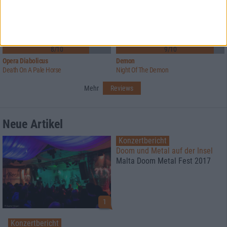
4
8/10
9/10
Opera Diabolicus
Demon
Death On A Pale Horse
Night Of The Demon
Mehr
Reviews
Neue Artikel
Konzertbericht
Doom und Metal auf der Insel
Malta Doom Metal Fest 2017
1
Konzertbericht