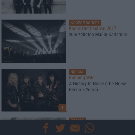
Konzertbericht
Knock Out Festival 2017
zum zehnten Mal in Karlsruhe
Special
Running Wild
A History In Noise (The Noise
Records Years)
4
Special
metal.de-Redaktion
Durch die Lappen gegangen