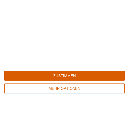
Special
Der große Monatsrückblick
Die zehn besten Alben im Februar 2017 – Monatsrückblick,
Highlights und Gurken
ZUSTIMMEN
MEHR OPTIONEN
Interview
Armored Saint