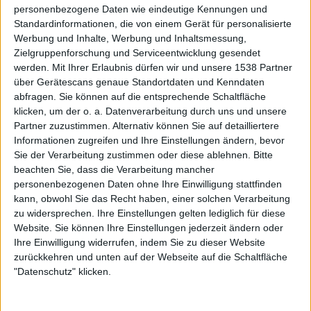
personenbezogene Daten wie eindeutige Kennungen und
bannt. Mehr kann man als Fan (abgesehen von der
Standardinformationen, die von einem Gerät für personalisierte
obligatorischen ‘Lieblingssong-Diskussion’) nicht
Werbung und Inhalte, Werbung und Inhaltsmessung,
erwarten.
Zielgruppenforschung und Serviceentwicklung gesendet
werden.
Mit Ihrer Erlaubnis dürfen wir und unsere 1538 Partner
über Gerätescans genaue Standortdaten und Kenndaten
abfragen. Sie können auf die entsprechende Schaltfläche
Zur Startseite
klicken, um der o. a. Datenverarbeitung durch uns und unsere
Partner zuzustimmen. Alternativ können Sie auf detailliertere
Informationen zugreifen und Ihre Einstellungen ändern, bevor
07.02.2017
Sie der Verarbeitung zustimmen oder diese ablehnen.
Bitte
beachten Sie, dass die Verarbeitung mancher
Colin Büttner
personenbezogenen Daten ohne Ihre Einwilligung stattfinden
kann, obwohl Sie das Recht haben, einer solchen Verarbeitung
zu widersprechen. Ihre Einstellungen gelten lediglich für diese
Website. Sie können Ihre Einstellungen jederzeit ändern oder
Ihre Einwilligung widerrufen, indem Sie zu dieser Website
zurückkehren und unten auf der Webseite auf die Schaltfläche
"Datenschutz" klicken.
Newsletter abonnieren