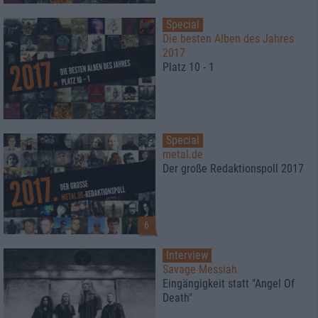
Special
Die besten Alben des Jahres
2017
Platz 10 - 1
Special
metal.de
Der große Redaktionspoll 2017
6
Interview
Savage Messiah
Eingängigkeit statt "Angel Of
Death"