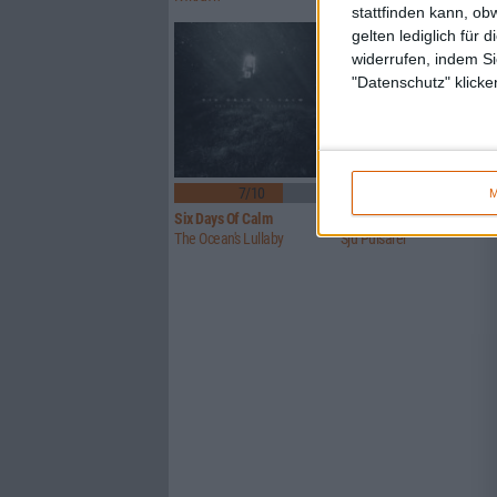
stattfinden kann, ob
gelten lediglich für 
widerrufen, indem Si
"Datenschutz" klicke
1
7/10
7/10
M
Six Days Of Calm
Mitochondrial Sun
The Ocean's Lullaby
Sju Pulsarer