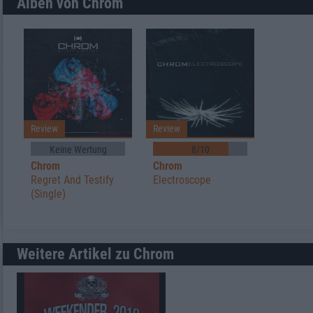
Alben von Chrom
Review
Review
Keine Wertung
8/10
Chrom
Chrom
Regret And Testify
Electroscope
(Single)
Weitere Artikel zu Chrom