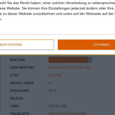
wohl Sie das Recht haben, einer solchen Verarbeitung zu widersprechen
diese Website. Sie können Ihre Einstellungen jederzeit ändern oder Ihre 
e zu dieser Website zurückkehren und unten auf der Webseite auf die 
n.
Chrom - Synthetic Movement
EHR OPTIONEN
ZUSTIMMEN
BAND
CHROM
WERTUNG
9
/
10
USER-WERTUNG
GIB DIE ERSTE WERTUNG AB!
STILE
ELEKTRO
ANZAHL SONGS
11
SPIELDAUER
55:13
RELEASE
LABEL
OUT OF LINE
TRACKLISTE
TRACKLISTE EINBLENDEN