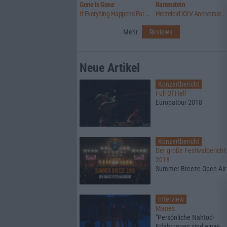
Gone Is Gone
Rammstein
If Everyhing Happens For A Reason ... Then Nothing Really Matters
Herzeleid XXV Anniversary Edition
Mehr
Reviews
Neue Artikel
Konzertbericht
Full Of Hell
Europatour 2018
Konzertbericht
Der große Festivalbericht
2018
Summer Breeze Open Air
Interview
Manes
"Persönliche Nahtod-
Erfahrungen sind eines