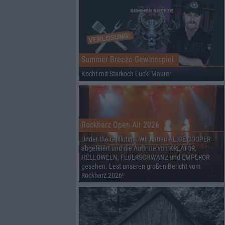
Summer Breeze Gewinnspiel
Kocht mit Starkoch Lucki Maurer
Rockharz Open Air 2026
Under the Guillotine: Wir haben ALICE COOPER
abgefeiert und die Auftritte von KREATOR,
HELLOWEEN, FEUERSCHWANZ und EMPEROR
gesehen. Lest unseren großen Bericht vom
Rockharz 2026!