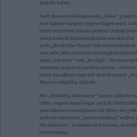
gestellt haben.
Nach den ersten Klängen von „Slave“ glaubt 
eine härtere Gangart eingeschlagen wird, trot
leicht verzerrten Vocals zaubern CHROM jedoc
einen äußerst hübschen Refrain aus dem Hut – 
auch „Break The Chains“ mit unterschiedlich
sehr nett. Sehr stark und clubtauglich präsen
dann „Let It Go“ und „So High“, die unweiger
nebenbei auch noch ins Herz gehen – ein bäre
bevor das Album dann mit dem dezenten „You
Pforten endgültig schließt.
Mit „Synthetic Movement“ lassen CHROM er
offen, toppen damit sogar noch ihr Debütalb
einen kleinen Festschmaus für Hörer des gedi
auch die sonst eher „harten Elektros“ sollten 
Ohr riskieren – es könnte sich lohnen, da CHR
bieten haben.