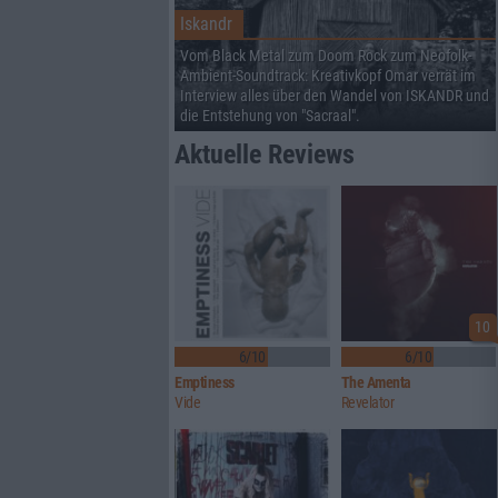
Iskandr
Vom Black Metal zum Doom Rock zum Neofolk-
Ambient-Soundtrack: Kreativkopf Omar verrät im
Interview alles über den Wandel von ISKANDR und
die Entstehung von "Sacraal".
Aktuelle Reviews
10
6/10
6/10
Emptiness
The Amenta
Vide
Revelator