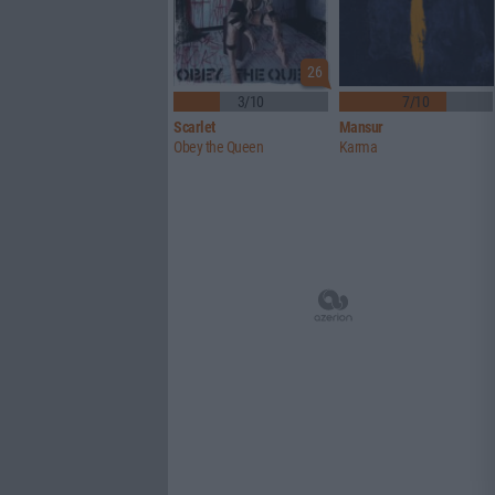
26
3/10
7/10
Scarlet
Mansur
Obey the Queen
Karma