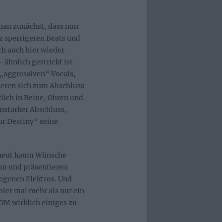
man zunächst, dass nun
z sperrigeren Beats und
h auch hier wieder
ähnlich gestrickt ist
 „aggressiven“ Vocals,
tieren sich zum Abschluss
lich in Beine, Ohren und
nstarker Abschluss,
r Destiny“ seine
neut kaum Wünsche
um und präsentieren
egenen Elektros. Und
hier mal mehr als nur ein
OM wirklich einiges zu