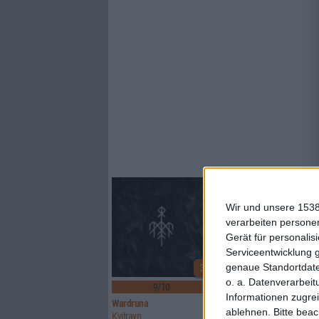
Wir und unsere 1538
verarbeiten persone
Gerät für personali
Serviceentwicklung 
genaue Standortdate
3
o. a. Datenverarbeit
9/10
7/10
Informationen zugrei
Wardruna
A Stick And A Stone
ablehnen.
Bitte bea
Kvitravn
Versatile