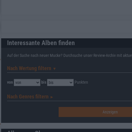
Interessante Alben finden
Auf der Suche nach neuer Mucke? Durchsuche unser Review-Archiv mit aktue
Nach Wertung filtern
▼︎
von
bis
Punkten
Nach Genres filtern
►︎