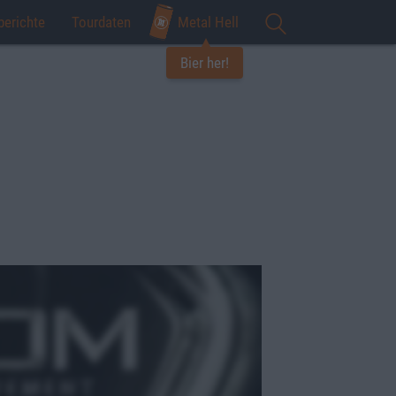
berichte
Tourdaten
Metal Hell
Bier her!