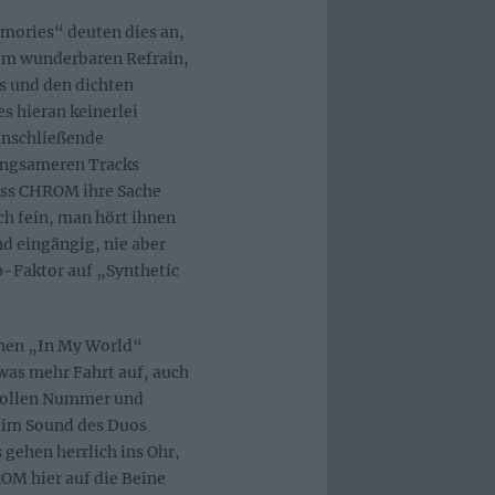
emories“ deuten dies an,
nem wunderbaren Refrain,
s und den dichten
s hieran keinerlei
anschließende
angsameren Tracks
ass CHROM ihre Sache
 fein, man hört ihnen
nd eingängig, nie aber
p-Faktor auf „Synthetic
hen „In My World“
s mehr Fahrt auf, auch
kvollen Nummer und
s im Sound des Duos
 gehen herrlich ins Ohr,
OM hier auf die Beine