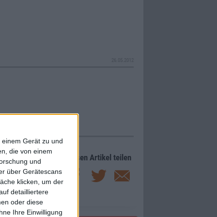
26.05.2012
f einem Gerät zu und
n, die von einem
Diesen Artikel teilen
forschung und
ner über Gerätescans
äche klicken, um der
f detailliertere
men oder diese
ne Ihre Einwilligung