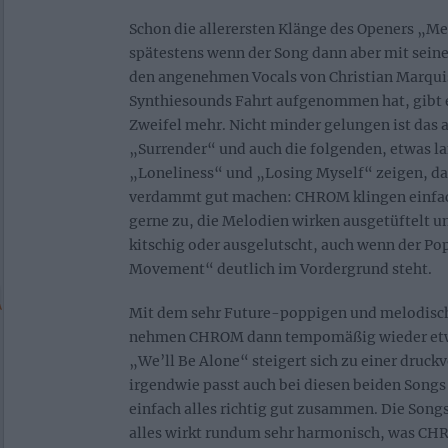
Schon die allerersten Klänge des Openers „M
spätestens wenn der Song dann aber mit sei
den angenehmen Vocals von Christian Marqui
Synthiesounds Fahrt aufgenommen hat, gibt e
Zweifel mehr. Nicht minder gelungen ist das 
„Surrender“ und auch die folgenden, etwas l
„Loneliness“ und „Losing Myself“ zeigen, d
verdammt gut machen: CHROM klingen einfach
gerne zu, die Melodien wirken ausgetüftelt u
kitschig oder ausgelutscht, auch wenn der Po
Movement“ deutlich im Vordergrund steht.
Mit dem sehr Future-poppigen und melodisc
nehmen CHROM dann tempomäßig wieder etwa
„We’ll Be Alone“ steigert sich zu einer druc
irgendwie passt auch bei diesen beiden Song
einfach alles richtig gut zusammen. Die Songs
alles wirkt rundum sehr harmonisch, was CHR