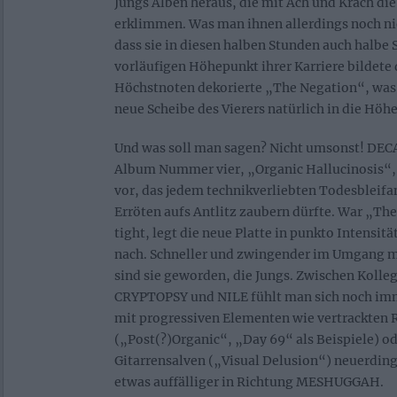
Jungs Alben heraus, die mit Ach und Krach di
erklimmen. Was man ihnen allerdings noch ni
dass sie in diesen halben Stunden auch halbe
vorläufigen Höhepunkt ihrer Karriere bildete 
Höchstnoten dekorierte „The Negation“, was 
neue Scheibe des Vierers natürlich in die Höhe
Und was soll man sagen? Nicht umsonst! DE
Album Nummer vier, „Organic Hallucinosis“,
vor, das jedem technikverliebten Todesbleifa
Erröten aufs Antlitz zaubern dürfte. War „Th
tight, legt die neue Platte in punkto Intensitä
nach. Schneller und zwingender im Umgang m
sind sie geworden, die Jungs. Zwischen Koll
CRYPTOPSY und NILE fühlt man sich noch imme
mit progressiven Elementen wie vertrackten
(„Post(?)Organic“, „Day 69“ als Beispiele) o
Gitarrensalven („Visual Delusion“) neuerding
etwas auffälliger in Richtung MESHUGGAH.