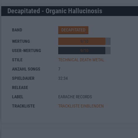
Decapitated - Organic Hallucinosis
BAND
DECAPITATED
WERTUNG
9
/
10
USER-WERTUNG
9
/
10
STILE
TECHNICAL DEATH METAL
ANZAHL SONGS
7
SPIELDAUER
32:34
RELEASE
LABEL
EARACHE RECORDS
TRACKLISTE
TRACKLISTE EINBLENDEN