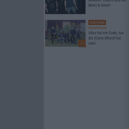
Gewinnt Tickets und ein
Meet & Greet!
Interview
Insomnium
Alles hat ein Ende, nur
die (Curry-)Wurst hat
1
zwei