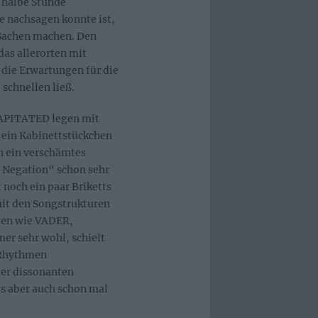
e halbe Stunde
e nachsagen konnte ist,
 Sachen machen. Den
das allerorten mit
die Erwartungen für die
 schnellen ließ.
CAPITATED legen mit
 ein Kabinettstückchen
n ein verschämtes
e Negation“ schon sehr
t noch ein paar Briketts
it den Songstrukturen
egen wie VADER,
r sehr wohl, schielt
 Rhythmen
der dissonanten
s aber auch schon mal