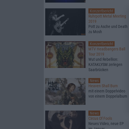
Konzertbericht
Ruhrpott Metal Meeting
2019
Pott zu Asche und Death
zu Mosh
Konzertbericht
MTV Headbangers Ball
Tour 2019
Wut und Rebellion:
KATAKLYSM zerlegen
Saarbrücken
News
Heaven Shall Burn
mit einem Doppelvideo
von einem Doppelalbum
News
Circus Of Fools
Neues Video, neue EP
im Januar