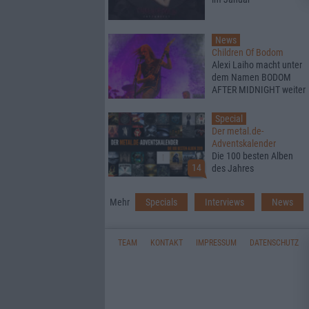
News
Children Of Bodom
Alexi Laiho macht unter
dem Namen BODOM
AFTER MIDNIGHT weiter
Special
Der metal.de-
Adventskalender
Die 100 besten Alben
14
des Jahres
Mehr
Specials
Interviews
News
TEAM
KONTAKT
IMPRESSUM
DATENSCHUTZ