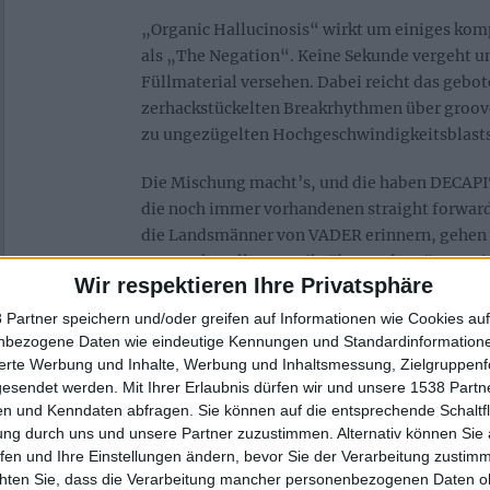
„Organic Hallucinosis“ wirkt um einiges komp
als „The Negation“. Keine Sekunde vergeht u
Füllmaterial versehen. Dabei reicht das gebo
zerhackstückelten Breakrhythmen über groo
zu ungezügelten Hochgeschwindigkeitsblasts
Die Mischung macht’s, und die haben DECAPI
die noch immer vorhandenen straight forward 
die Landsmänner von VADER erinnern, gehen n
anspruchsvolleren Teile über und ergänzen si
Wir respektieren Ihre Privatsphäre
Mischung. Einziger Wehrmutstropfen an der S
dass der Reigen nach einer guten halben Stun
 Partner speichern und/oder greifen auf Informationen wie Cookies au
ist. Aber was soll’s? Dann hört man sich’s hal
nbezogene Daten wie eindeutige Kennungen und Standardinformatione
sierte Werbung und Inhalte, Werbung und Inhaltsmessung, Zielgruppen
Repeat.
gesendet werden.
Mit Ihrer Erlaubnis dürfen wir und unsere 1538 Part
n und Kenndaten abfragen. Sie können auf die entsprechende Schaltfl
ung durch uns und unsere Partner zuzustimmen. Alternativ können Sie au
Zur Startseite
fen und Ihre Einstellungen ändern, bevor Sie der Verarbeitung zustim
chten Sie, dass die Verarbeitung mancher personenbezogenen Daten oh