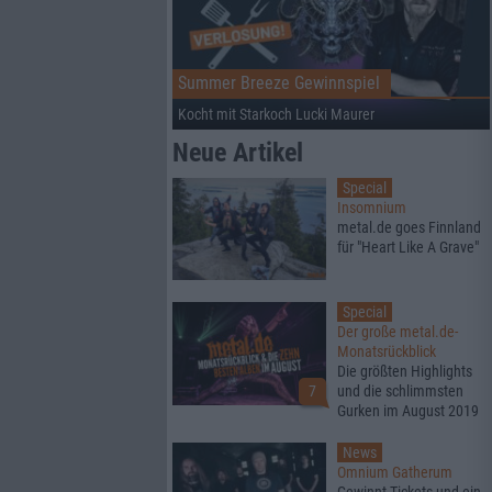
Summer Breeze Gewinnspiel
Kocht mit Starkoch Lucki Maurer
Neue Artikel
Special
Insomnium
metal.de goes Finnland
für "Heart Like A Grave"
Special
Der große metal.de-
Monatsrückblick
Die größten Highlights
7
und die schlimmsten
Gurken im August 2019
News
Omnium Gatherum