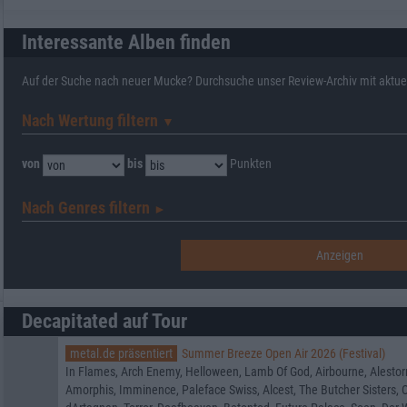
Interessante Alben finden
Auf der Suche nach neuer Mucke? Durchsuche unser Review-Archiv mit aktue
Nach Wertung filtern
▼︎
von
bis
Punkten
Nach Genres filtern
►︎
Decapitated auf Tour
metal.de präsentiert
Summer Breeze Open Air 2026 (Festival)
In Flames, Arch Enemy, Helloween, Lamb Of God, Airbourne, Alestor
Amorphis, Imminence, Paleface Swiss, Alcest, The Butcher Sisters, Or