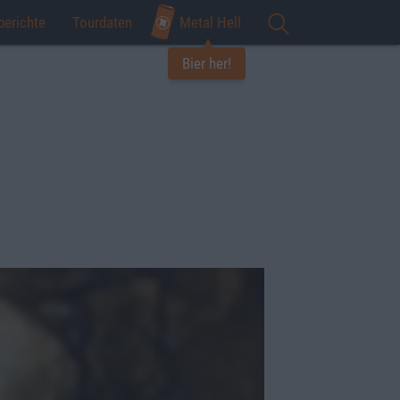
berichte
Tourdaten
Metal Hell
Bier her!