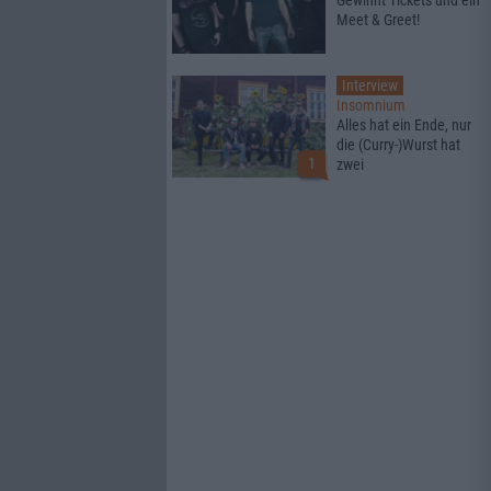
Gewinnt Tickets und ein
Meet & Greet!
Interview
Insomnium
Alles hat ein Ende, nur
die (Curry-)Wurst hat
1
zwei