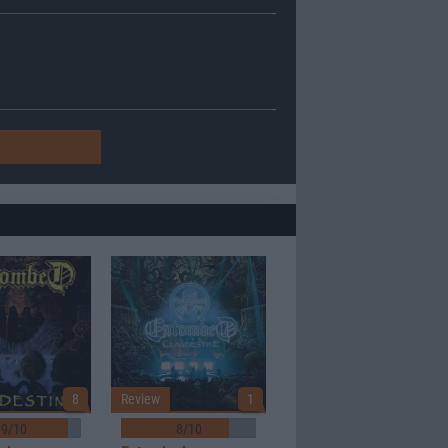
8
Review
1
9/10
8/10