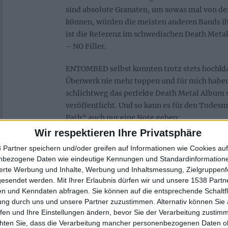
sind absolute Granaten, um sowas mal von der
können, würden die meisten anderen Bands i
ist die Referenz im schwedischen Death Metal!
– NO Filler.
ENTOMBED selbst konnten trotz stets hochkla
Überwerk nie mehr toppen und für mich haben 
schlichtweg das perfekte Death Metal Album
veröffentlicht. Und so kann es für den Todes
Path“ auch nur eine Note geben:
Wir respektieren Ihre Privatsphäre
 Partner speichern und/oder greifen auf Informationen wie Cookies au
Zur Startseite
nbezogene Daten wie eindeutige Kennungen und Standardinformatione
sierte Werbung und Inhalte, Werbung und Inhaltsmessung, Zielgruppen
gesendet werden.
Mit Ihrer Erlaubnis dürfen wir und unsere 1538 Part
n und Kenndaten abfragen. Sie können auf die entsprechende Schaltfl
ung durch uns und unsere Partner zuzustimmen. Alternativ können Sie au
nightstalker
fen und Ihre Einstellungen ändern, bevor Sie der Verarbeitung zustim
chten Sie, dass die Verarbeitung mancher personenbezogenen Daten oh