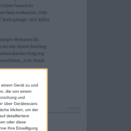
 Leine lassen zu
hre Oma verkaufen. DAS
 Kurz gesagt: ALL Killer
ssiger Releases ihr
sie mit ihrem Erstling
 schwedischer Prägung
monolithen „Left Hand
f einem Gerät zu und
n, die von einem
forschung und
ner über Gerätescans
01.03.2007
äche klicken, um der
f detailliertere
men oder diese
ne Ihre Einwilligung