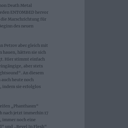
chon Death Metal
hweden ENTOMBED hervor
die Marschrichtung für
 Beginn des neuen
n Petrov aber gleich mit
n hauen, hätten sie sich
t. Hier stimmt einfach
eingängige, aber stets
ightsound“. An diesem
 auch heute noch
, indem sie erfolglos
treifen „Phanthasm“
ch nach jetzt immerhin 17
, immer noch eine
d“ und „Revel In Flesh“