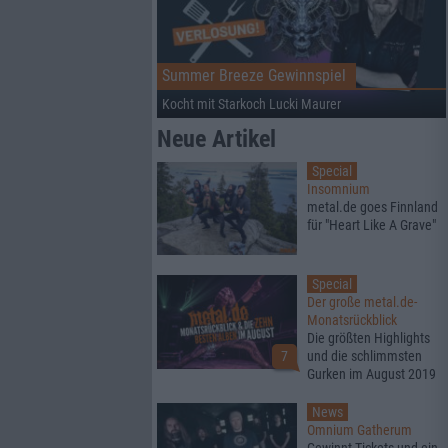
Summer Breeze Gewinnspiel
Kocht mit Starkoch Lucki Maurer
Neue Artikel
Special
Insomnium
metal.de goes Finnland
für "Heart Like A Grave"
Special
Der große metal.de-
Monatsrückblick
Die größten Highlights
7
und die schlimmsten
Gurken im August 2019
News
Omnium Gatherum