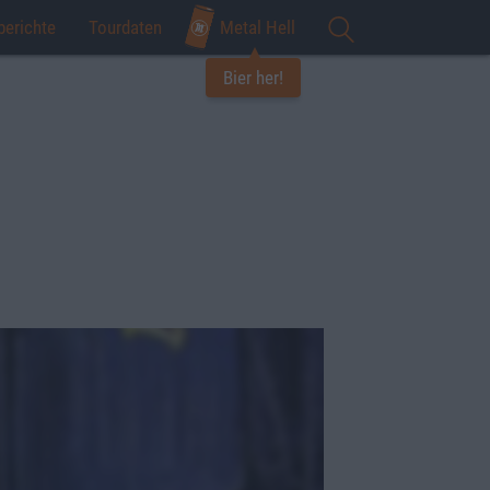
berichte
Tourdaten
Metal Hell
Bier her!