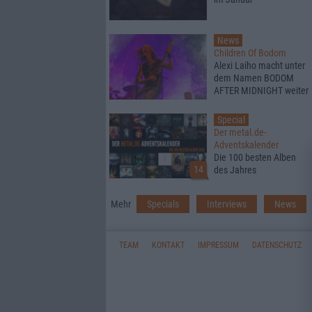
News
Children Of Bodom
Alexi Laiho macht unter
dem Namen BODOM
AFTER MIDNIGHT weiter
Special
Der metal.de-
Adventskalender
Die 100 besten Alben
14
des Jahres
Mehr
Specials
Interviews
News
TEAM
KONTAKT
IMPRESSUM
DATENSCHUTZ