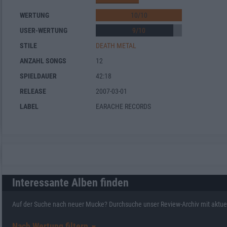
WERTUNG
10
/
10
USER-WERTUNG
9
/
10
STILE
DEATH METAL
ANZAHL SONGS
12
SPIELDAUER
42:18
RELEASE
2007-03-01
LABEL
EARACHE RECORDS
Interessante Alben finden
Auf der Suche nach neuer Mucke? Durchsuche unser Review-Archiv mit aktue
Nach Wertung filtern