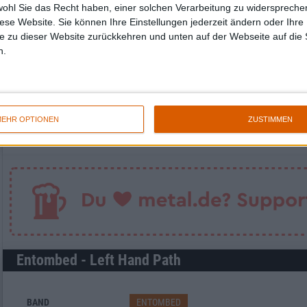
wohl Sie das Recht haben, einer solchen Verarbeitung zu widersprechen
diese Website. Sie können Ihre Einstellungen jederzeit ändern oder Ihre 
e zu dieser Website zurückkehren und unten auf der Webseite auf die 
n.
Newsletter abonnieren
EHR OPTIONEN
ZUSTIMMEN
Entombed - Left Hand Path
BAND
ENTOMBED