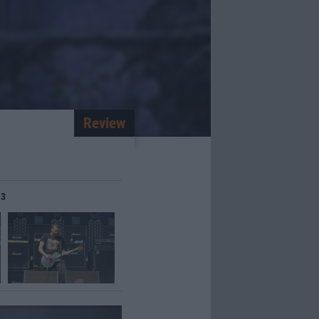
Review
13