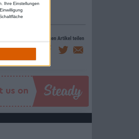
. Ihre Einstellungen
Einwilligung
Schaltfläche
Diesen Artikel teilen