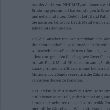
Aus der Asche von NIHILIST, mit denen sie s
Erfahrung gesammelt hatten, steigen in Sc
und geben mit ihrem Debüt „Left Hand Path“ 
die nächsten Jahre vor. Death Metal wird den
Jahrzehnts dominieren.
Daß die Burschen um Frontteddybär Lars Göra
ihrer ersten Scheibe, so dermaßen in die Volle
wahrscheinlich selbst nicht zu träumen gewag
alles: vom genialen Dan Seagrave Cover über 
brutale Death Metal-Hits bis, hin zum „Sunl
knarzig-röhrenden Gitarrensound beißen sich
Millionen von Bands vergeblich die Zähne aus
versuchen diesen zu kopieren.
Das Titelstück, mit seinem aus dem Horrors
entliehenen Mittelteil, verbreitet bei mir, au
jahren und mehreren tausend Hördurchläufen
meterdicke Gänsehaut. „When Life Has Cease