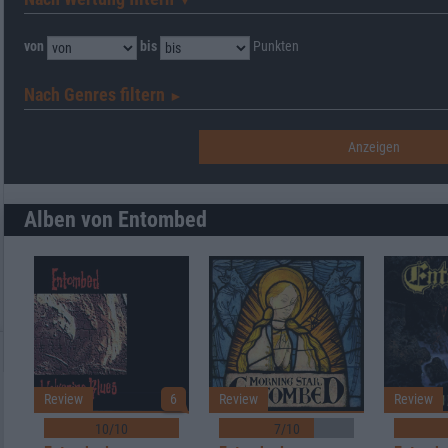
▼︎
von
bis
Punkten
Nach Genres filtern
►︎
Alben von Entombed
Review
6
Review
Review
10/10
7/10