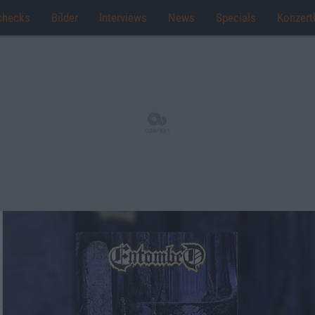
checks
Bilder
Interviews
News
Specials
Konzert