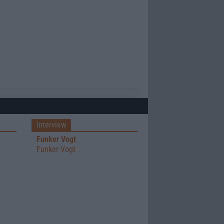
Interview
Funker Vogt
g
Funker Vogt