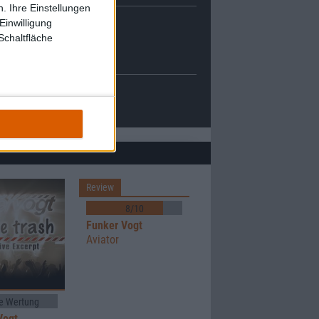
. Ihre Einstellungen
Einwilligung
Schaltfläche
Review
8/10
Funker Vogt
Aviator
e Wertung
Vogt