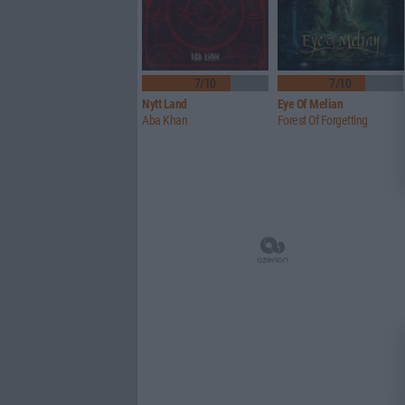
7/10
7/10
Nytt Land
Eye Of Melian
Aba Khan
Forest Of Forgetting