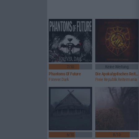
7/10
Keine Wertung
Phantoms Of Future
Die Apokalyptischen Reiter
Forever Dark
Freie Republik Reitermania
6/10
8/10