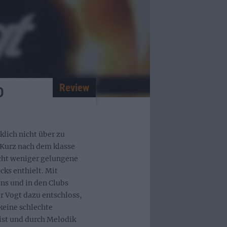
Review
D
klich nicht über zu
Kurz nach dem klasse
cht weniger gelungene
ks enthielt. Mit
ns und in den Clubs
r Vogt dazu entschloss,
keine schlechte
ist und durch Melodik