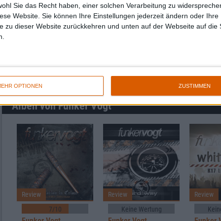
wohl Sie das Recht haben, einer solchen Verarbeitung zu widersprechen
diese Website. Sie können Ihre Einstellungen jederzeit ändern oder Ihre 
von
bis
Punkten
e zu dieser Website zurückkehren und unten auf der Webseite auf die 
n.
Nach Genres filtern
►︎
EHR OPTIONEN
ZUSTIMMEN
Alben von Funker Vogt
Review
Review
Review
7/10
Keine Wertung
Kein
Funker Vogt
Funker Vogt
Funker 