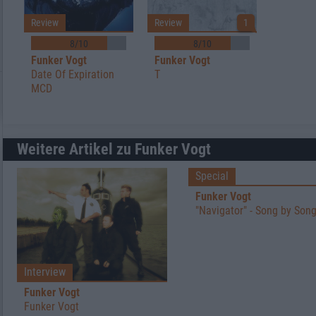
Review
Review
1
8/10
8/10
Funker Vogt
Funker Vogt
Date Of Expiration
T
MCD
Weitere Artikel zu Funker Vogt
Special
Funker Vogt
"Navigator" - Song by Son
Interview
Funker Vogt
Funker Vogt