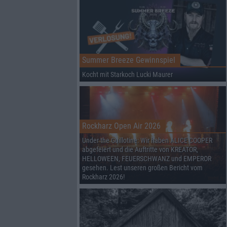
Summer Breeze Gewinnspiel
Kocht mit Starkoch Lucki Maurer
Rockharz Open Air 2026
Under the Guillotine: Wir haben ALICE COOPER
abgefeiert und die Auftritte von KREATOR,
HELLOWEEN, FEUERSCHWANZ und EMPEROR
gesehen. Lest unseren großen Bericht vom
Rockharz 2026!