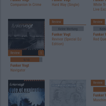
Companion In Crime
Hard Way (Single)
White T
Live Exc
Review
Review
Keine Wertung
Kein
Funker Vogt
Funker 
Revivor (Special DJ
Red Qu
Edition)
Review
1
9/10
Funker Vogt
Navigator
Review
Funker 
Maschin