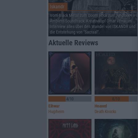
Iskandr
Vom Black Metal zum Doom Rock zum Neofolk-
Ambient-Soundtrack: Kreativkopf Omar verrät im
Interview alles über den Wandel von ISKANDR und
die Entstehung von "Sacraal".
Aktuelle Reviews
4/10
8/10
Eihwar
Hoaxed
Hugrheim
Death Knocks