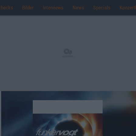
checks
Bilder
Interviews
News
Specials
Konzert