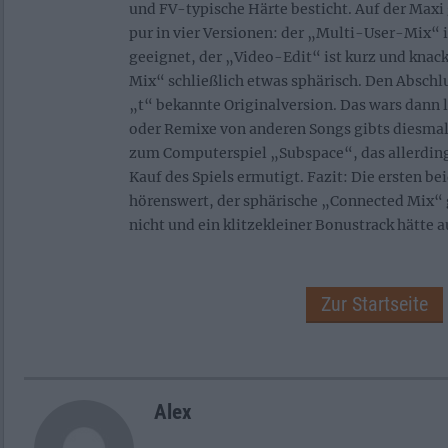
und FV-typische Härte besticht. Auf der Maxi
pur in vier Versionen: der „Multi-User-Mix“ is
geeignet, der „Video-Edit“ ist kurz und knac
Mix“ schließlich etwas sphärisch. Den Absch
„t“ bekannte Originalversion. Das wars dann l
oder Remixe von anderen Songs gibts diesmal 
zum Computerspiel „Subspace“, das allerdin
Kauf des Spiels ermutigt. Fazit: Die ersten b
hörenswert, der sphärische „Connected Mix“ 
nicht und ein klitzekleiner Bonustrack hätte 
Zur Startseite
Alex