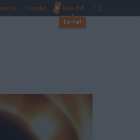
berichte
Tourdaten
Metal Hell
Bier her!