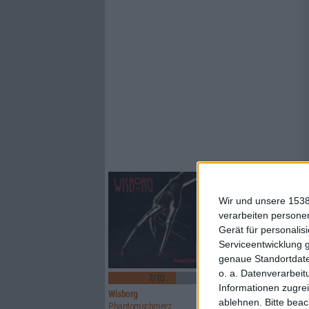
Wir und unsere 1538
verarbeiten persone
Gerät für personali
Serviceentwicklung 
genaue Standortdate
o. a. Datenverarbeit
7/10
8/10
Informationen zugrei
Wisborg
Rome
ablehnen.
Bitte bea
Phantomschmerz
The Hierophant