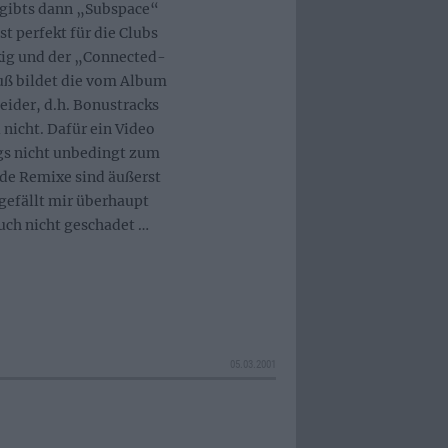
 gibts dann „Subspace“
t perfekt für die Clubs
kig und der „Connected-
luß bildet die vom Album
eider, d.h. Bonustracks
nicht. Dafür ein Video
gs nicht unbedingt zum
eide Remixe sind äußerst
gefällt mir überhaupt
auch nicht geschadet …
05.03.2001