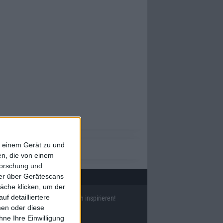
f einem Gerät zu und
n, die von einem
forschung und
ner über Gerätescans
äche klicken, um der
f detailliertere
ll
38633
Reviews und lass Dich inspirieren!
men oder diese
ne Ihre Einwilligung