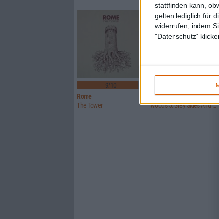
stattfinden kann, ob
gelten lediglich für 
widerrufen, indem Si
"Datenschutz" klicke
4
9/10
9/10
M
Rome
Woods Of Ypres
The Tower
Woods 5: Grey Skies And Electric Light