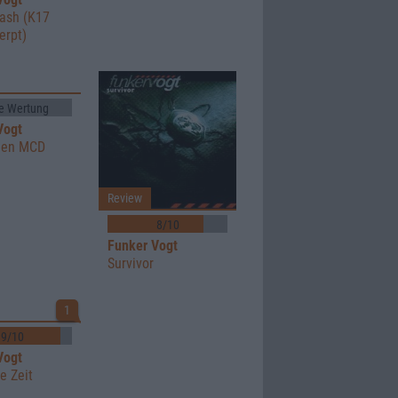
rash (K17
erpt)
e Wertung
Vogt
een MCD
Review
8/10
Funker Vogt
Survivor
1
9/10
Vogt
e Zeit