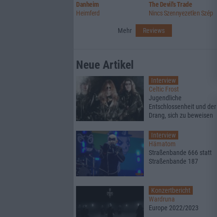
Danheim
The Devil's Trade
Heimferd
Nincs Szennyezetlen Szép
Mehr
Reviews
Neue Artikel
Interview
Celtic Frost
Jugendliche
Entschlossenheit und der
Drang, sich zu beweisen
Interview
Hämatom
Straßenbande 666 statt
Straßenbande 187
Konzertbericht
Wardruna
Europe 2022/2023