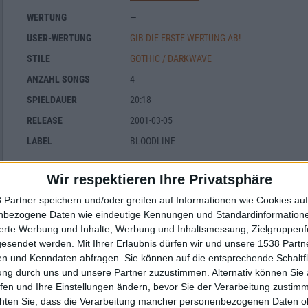
WERTUNG
—
USER-WERTUNG
GIB DIE ERSTE WERTUNG AB!
STILE
GOTHIC / DARKWAVE
ANZAHL SONGS
4
SPIELDAUER
20:18
RELEASE
2001-03-05
LABEL
BLOODLINE
Wir respektieren Ihre Privatsphäre
 Partner speichern und/oder greifen auf Informationen wie Cookies au
nbezogene Daten wie eindeutige Kennungen und Standardinformatione
sierte Werbung und Inhalte, Werbung und Inhaltsmessung, Zielgruppen
Interessante Alben finden
gesendet werden.
Mit Ihrer Erlaubnis dürfen wir und unsere 1538 Part
n und Kenndaten abfragen. Sie können auf die entsprechende Schaltfl
ung durch uns und unsere Partner zuzustimmen. Alternativ können Sie au
Auf der Suche nach neuer Mucke? Durchsuche unser Review-Archiv mit aktue
fen und Ihre Einstellungen ändern, bevor Sie der Verarbeitung zustim
chten Sie, dass die Verarbeitung mancher personenbezogenen Daten oh
Nach Wertung filtern
▼︎