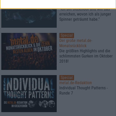
Verlosung!
"Ich bin oldschool und will das
erreichen, wovon ich als junger
Spinner geträumt habe."
Special
Der große metal.de-
Monatsrückblick
Die größten Highlights und die
schlimmsten Gurken im Oktober
2018!
Special
metal.de-Redaktion
Individual Thought Patterns -
Runde 7