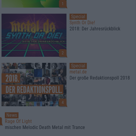
1
Special
Synth Or Die!
2018: Der Jahresrückblick
2
Special
metal.de
Der große Redaktionspoll 2018
4
News
1
Rage Of Light
mischen Melodic Death Metal mit Trance