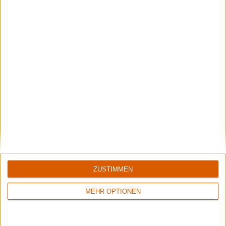
Iskandr
Vom Black Metal zum Doom Rock zum Neofolk-Ambient-Soundtrack:
Kreativkopf Omar verrät im Interview alles über den Wandel von ISKANDR
und die Entstehung von "Sacraal".
Aktuelle Reviews
10
ZUSTIMMEN
6/10
6/10
MEHR OPTIONEN
Emptiness
The Amenta
Vide
Revelator