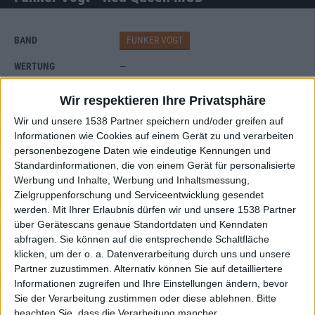
BAND
FUNKER VOGT
WERTUNG
—
USER-WERTUNG
GIB DIE ERSTE WERTUNG AB!
Wir respektieren Ihre Privatsphäre
STILE
ELEKTRO
Wir und unsere 1538 Partner speichern und/oder greifen auf
ANZAHL SONGS
5
Informationen wie Cookies auf einem Gerät zu und verarbeiten
personenbezogene Daten wie eindeutige Kennungen und
SPIELDAUER
27:21
Standardinformationen, die von einem Gerät für personalisierte
RELEASE
Werbung und Inhalte, Werbung und Inhaltsmessung,
LABEL
SYNTHETIC SYMPHONY
Zielgruppenforschung und Serviceentwicklung gesendet
werden.
Mit Ihrer Erlaubnis dürfen wir und unsere 1538 Partner
über Gerätescans genaue Standortdaten und Kenndaten
abfragen. Sie können auf die entsprechende Schaltfläche
klicken, um der o. a. Datenverarbeitung durch uns und unsere
Partner zuzustimmen. Alternativ können Sie auf detailliertere
Informationen zugreifen und Ihre Einstellungen ändern, bevor
Sie der Verarbeitung zustimmen oder diese ablehnen.
Bitte
beachten Sie, dass die Verarbeitung mancher