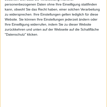
personenbezogenen Daten ohne Ihre Einwilligung stattfinden
kann, obwohl Sie das Recht haben, einer solchen Verarbeitung
zu widersprechen. Ihre Einstellungen gelten lediglich für diese
Website. Sie können Ihre Einstellungen jederzeit ändern oder
Ihre Einwilligung widerrufen, indem Sie zu dieser Website
zurückkehren und unten auf der Webseite auf die Schaltfläche
"Datenschutz" klicken.
Interessante Alben finden
Auf der Suche nach neuer Mucke? Durchsuche unser Review-Archiv mit
aktuell
38633
Reviews und lass Dich inspirieren!
Nach Wertung filtern
▼︎
von