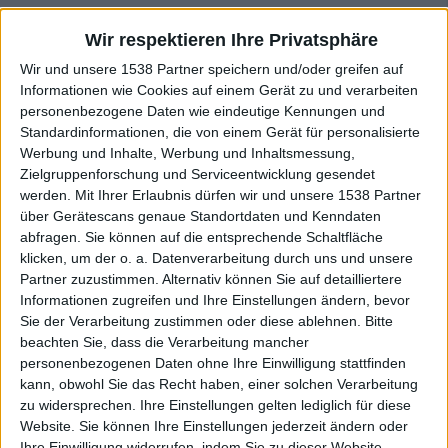
Am entscheidendsten ist natürlich, dass GHOST BATH mit
Wir respektieren Ihre Privatsphäre
“Rose Thorn Necklace” ihr bisher überzeugendstes Werk
Wir und unsere 1538 Partner speichern und/oder greifen auf
abgeliefert haben. Die Platte gibt dem Genre zwar
Informationen wie Cookies auf einem Gerät zu und verarbeiten
überhaupt keine Impulse, kocht aber bekannte Zutaten zu
personenbezogene Daten wie eindeutige Kennungen und
einem recht bekömmlichen Süppchen, das ohne viel
Standardinformationen, die von einem Gerät für personalisierte
unangenehmes Aufstoßen geschluckt werden kann. Wäre
Werbung und Inhalte, Werbung und Inhaltsmessung,
Zielgruppenforschung und Serviceentwicklung gesendet
da nicht die nervig pubertäre Attitüde, die sich gewiss
werden.
Mit Ihrer Erlaubnis dürfen wir und unsere 1538 Partner
viele Bands der Richtung teilen – GHOST BATH erinnern
über Gerätescans genaue Standortdaten und Kenndaten
mit ihrem Habitus im Gegensatz zu den meisten jedoch an
abfragen. Sie können auf die entsprechende Schaltfläche
die Emo-Hochphase Mitte der Nullerjahre.
klicken, um der o. a. Datenverarbeitung durch uns und unsere
Partner zuzustimmen. Alternativ können Sie auf detailliertere
Solltest du unter Selbstmordgedanken leiden oder jemand
Informationen zugreifen und Ihre Einstellungen ändern, bevor
den du kennst, kannst du dir bei der Telefonseelsorge
Sie der Verarbeitung zustimmen oder diese ablehnen.
Bitte
helfen lassen. Du erreichst sie telefonisch unter 0800/111-
beachten Sie, dass die Verarbeitung mancher
personenbezogenen Daten ohne Ihre Einwilligung stattfinden
0-111 und 0800/111-0-222 oder im Internet auf
kann, obwohl Sie das Recht haben, einer solchen Verarbeitung
www.telefonseelsorge.de. Die Beratung ist anonym und
zu widersprechen. Ihre Einstellungen gelten lediglich für diese
kostenfrei.
Website. Sie können Ihre Einstellungen jederzeit ändern oder
Ihre Einwilligung widerrufen, indem Sie zu dieser Website