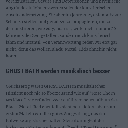
voranzustellen. Gewiss sind Depressionen und psychische
Abgründe ein lohnenswertes Sujet der künstlerischen
Auseinandersetzung. Sie aber im Jahre 2025 ostentativ zur
Schau zu stellen und geradezu zu propagieren, um zu
demonstrieren, wie edgy man ist, wirkt nicht nur um 20
Jahre aus der Zeit gefallen, sondern auch künstlerisch
lahm und infantil. Von Verantwortung reden wir erst gar
nicht, denn das wollen Black-Metal-Kids ohnehin nicht
hören.
GHOST BATH werden musikalisch besser
Gleichzeitig waren GHOST BATH in musikalischer
Hinsicht noch nie so überzeugend wie auf “Rose Thorn
Necklace”. Sie erfinden zwar auf ihrem neuen Album das
Black-Metal-Rad ebenfalls nicht neu, liefern aber zum
ersten Mal ein wirklich gutes Songwriting, das der
teilweise arg klischeehaften Gleichförmigkeit der
bisherigen Platten entkommt. “Well, I Tried Drowning”,