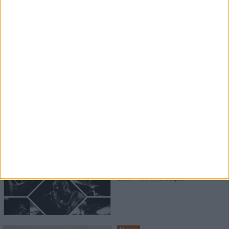
sie braucht Orte
Interview
Iskandr
Erst kommt das Bild, dann die
Musik
News
metal.de präsentiert:
Das Musikvideo zu "Behind The
Door" von Horresque