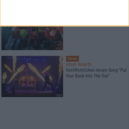
News
Trollfest
for Eurovision!
News
Amon Amarth
Veröffentlichen neuen Song "Put
Your Back Into The Oar"