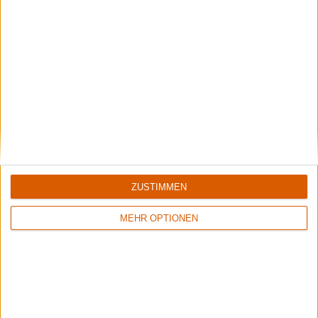
Helheim
Interview mit V'Gandr zu "Heiðindómr Ok Mótgangr"
ZUSTIMMEN
Interview
MEHR OPTIONEN
Helheim
Helheim
Kommentare