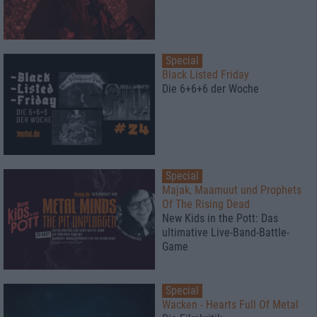
Special
Black Listed Friday
Die 6+6+6 der Woche
Special
Majak, Maamuut und Prophets
Of The Rising Dead
New Kids in the Pott: Das
ultimative Live-Band-Battle-
Game
Special
Wacken - Hearts Full Of Metal