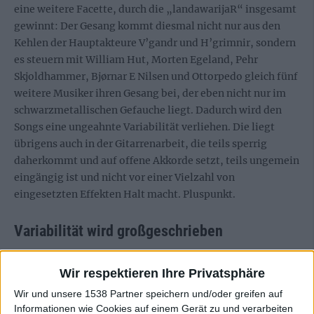
eine weitere Facette, durch die „landawarijaR“ insgesamt
gewinnt: Der Gesang kommt diesmal nicht nur aus den
Kehlen der Hauptakteure V’gandr und H’grimnir, sondern
es steuern mit William Hut, Morten Egeland, Pehr
Skjoldhammer, Bjørnar E Nilsen und Ottorpedo gleich fünf
weitere Musiker ihren Gesang bei, der eben nicht nur im
schwarzmetallischen Gefauche liegt. Dadurch wird den
Songs eine ungeahnte Variabilität verliehen. Die liegt
übrigens auch in der Gitarrenarbeit, die teils sperrig
daherkommt und auf offene Akkorde setzt, teils ungemein
eingängig ist und nicht vor einer Vielzahl von
eingesetzten Effekten Halt macht. Pluspunkt.
Variabilität wird großgeschrieben
Verzichtet wurde diesmal erstmals seit langem auf eine
Wir respektieren Ihre Privatsphäre
neue Folge der losen „Helheim“-Reihe, was aber nicht
Wir und unsere 1538 Partner speichern und/oder greifen auf
weiter ins Gewicht fällt. „landawarijaR“ wirkt in sich
Informationen wie Cookies auf einem Gerät zu und verarbeiten