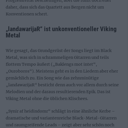
Progressivität bescheinigen, aber die rührt doch eher
daher, dass sich das Quartett aus Bergen nicht um
Konventionen schert.
„landawarijaR“ ist unkonventioneller Viking
Metal
Wie gesagt, das Grundgerüst der Songs liegt im Black
Metal, was sich in schrammeligen Gitarren und teils
flottem Tempo äußert („Baklengs mot intet“,
„Ouroboros“). Meistens geht es in den Liedern aber eher
gemächlich zu. Ein Song wie das zehnminütige
„landawarijaR“ besticht denn auch vor allem durch seine
Melodien und der daraus resultierenden Epik. Das ist
Viking Metal ohne die üblichen Klischees.
„Synir af heidindomr“ schlägt in eine ähnliche Kerbe –
dramatische und variantenreiche Black-Metal-Gitarren
und raumgreifende Leads – zeigt aber sehr schön noch