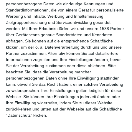
geschlossen, vielleicht mehr noch als der Vorgänger
personenbezogene Daten wie eindeutige Kennungen und
„raunijaR“. Darüber hinaus bietet das Album genügend
Standardinformationen, die von einem Gerät für personalisierte
Ansatzpunkte für eine Dauerrotation – jedenfalls wenn
Werbung und Inhalte, Werbung und Inhaltsmessung,
Zielgruppenforschung und Serviceentwicklung gesendet
man der Meinung ist, dass Viking Metal mehr mit
werden.
Mit Ihrer Erlaubnis dürfen wir und unsere 1538 Partner
Kettenhemden als mit Trinkhörnern zu tun hat. So
über Gerätescans genaue Standortdaten und Kenndaten
ungefähr jedenfalls.
abfragen. Sie können auf die entsprechende Schaltfläche
klicken, um der o. a. Datenverarbeitung durch uns und unsere
Partner zuzustimmen. Alternativ können Sie auf detailliertere
Zur Startseite
Informationen zugreifen und Ihre Einstellungen ändern, bevor
Sie der Verarbeitung zustimmen oder diese ablehnen.
Bitte
beachten Sie, dass die Verarbeitung mancher
personenbezogenen Daten ohne Ihre Einwilligung stattfinden
21.01.2017
kann, obwohl Sie das Recht haben, einer solchen Verarbeitung
zu widersprechen. Ihre Einstellungen gelten lediglich für diese
Eckart Maronde
Website. Sie können Ihre Einstellungen jederzeit ändern oder
- Dreaming in Red -
Ihre Einwilligung widerrufen, indem Sie zu dieser Website
zurückkehren und unten auf der Webseite auf die Schaltfläche
"Datenschutz" klicken.