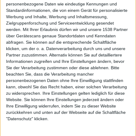
aufeinander aufbauen, wesentlich kürzer, als es letztlich
personenbezogene Daten wie eindeutige Kennungen und
ist.
Standardinformationen, die von einem Gerät für personalisierte
Werbung und Inhalte, Werbung und Inhaltsmessung,
Bleibt zum Abschluss eigentlich nur noch die Frage offen,
Zielgruppenforschung und Serviceentwicklung gesendet
werden.
Mit Ihrer Erlaubnis dürfen wir und unsere 1538 Partner
was es mit dem Albumtitel „raunijaR“ auf sich hat: Dabei
über Gerätescans genaue Standortdaten und Kenndaten
handelt es sich um eine rechtslaufende Runeninschrift auf
abfragen. Sie können auf die entsprechende Schaltfläche
einer in Øvre Stabu in Norwegen gefundenen Speerspitze,
klicken, um der o. a. Datenverarbeitung durch uns und unsere
die nach Klaus Düwel soviel wie „Erprober“ bedeutet und
Partner zuzustimmen. Alternativ können Sie auf detailliertere
sich auf die Funktion der Waffe bezieht – nämlich „die
Informationen zugreifen und Ihre Einstellungen ändern, bevor
feindlichen Verteidigungswaffen zu ‚erproben'“. Womit
Sie der Verarbeitung zustimmen oder diese ablehnen.
Bitte
auf einen Streich auch die Coverabbildung erklärt wäre.
beachten Sie, dass die Verarbeitung mancher
personenbezogenen Daten ohne Ihre Einwilligung stattfinden
kann, obwohl Sie das Recht haben, einer solchen Verarbeitung
Mist, hier tut was nicht.
zu widersprechen. Ihre Einstellungen gelten lediglich für diese
Whoops! Hier sollte eigentlich ein Video- oder Audio-embed
Website. Sie können Ihre Einstellungen jederzeit ändern oder
erscheinen.
...
Ihre Einwilligung widerrufen, indem Sie zu dieser Website
zurückkehren und unten auf der Webseite auf die Schaltfläche
"Datenschutz" klicken.
Zur Startseite