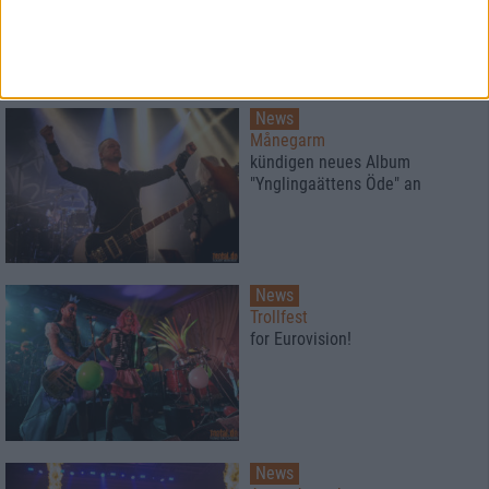
erscheint im April
News
Månegarm
kündigen neues Album
"Ynglingaättens Öde" an
News
Trollfest
for Eurovision!
News