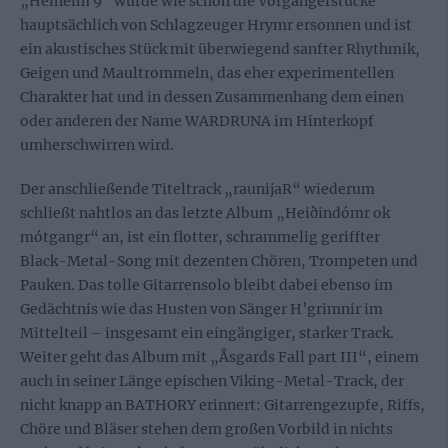
„Helheim 9“ wurde wie schon die Vorgängerstücke
hauptsächlich von Schlagzeuger Hrymr ersonnen und ist
ein akustisches Stück mit überwiegend sanfter Rhythmik,
Geigen und Maultrommeln, das eher experimentellen
Charakter hat und in dessen Zusammenhang dem einen
oder anderen der Name WARDRUNA im Hinterkopf
umherschwirren wird.
Der anschließende Titeltrack „raunijaR“ wiederum
schließt nahtlos an das letzte Album „Heiðindómr ok
mótgangr“ an, ist ein flotter, schrammelig geriffter
Black-Metal-Song mit dezenten Chören, Trompeten und
Pauken. Das tolle Gitarrensolo bleibt dabei ebenso im
Gedächtnis wie das Husten von Sänger H’grimnir im
Mittelteil – insgesamt ein eingängiger, starker Track.
Weiter geht das Album mit „Åsgards Fall part III“, einem
auch in seiner Länge epischen Viking-Metal-Track, der
nicht knapp an BATHORY erinnert: Gitarrengezupfe, Riffs,
Chöre und Bläser stehen dem großen Vorbild in nichts