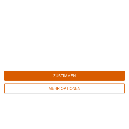
Interview
Helheim
ZUSTIMMEN
Interview mit V'Gandr zu "Heiðindómr Ok Mótgangr"
MEHR OPTIONEN