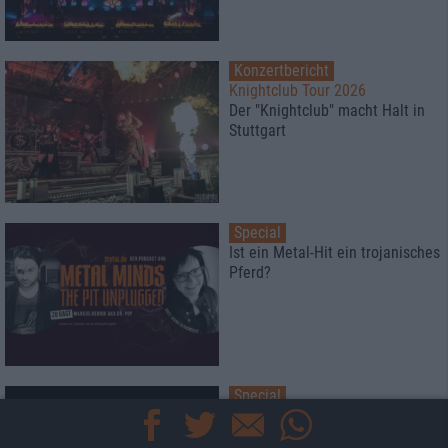
Konzertbericht
Knightclub Tour 2026
Der "Knightclub" macht Halt in
Stuttgart
Special
Ist ein Metal-Hit ein trojanisches
Pferd?
Special
Black Listed Friday
Die 6+6+6 der Woche