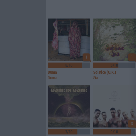
1
1
8/10
6/10
Duma
Solstice (U.K.)
Duma
Sia
3
7/10
9/10