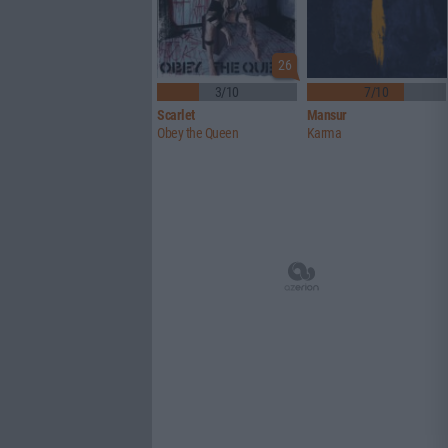
26
3/10
7/10
Scarlet
Mansur
Obey the Queen
Karma