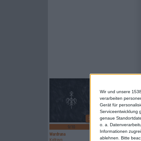
Wir und unsere 1538
verarbeiten persone
Gerät für personali
Serviceentwicklung 
genaue Standortdate
3
o. a. Datenverarbeit
9/10
7/10
Informationen zugrei
Wardruna
A Stick And A Stone
ablehnen.
Bitte bea
Kvitravn
Versatile