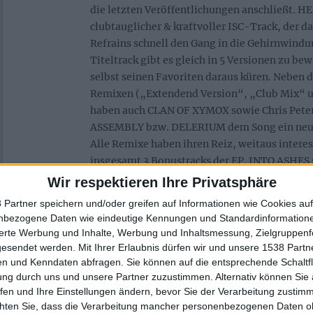
die letzten Veröffentlichungen anschließt. 
clubtauglicher & kraftvoller ISC-Track, der d
Refrains schnell den Gang in die Gehirnwindu
Titeltrack gibt es gleich in 5 Versionen zu b
selbst seinen Favoriten daraus küren. Neben
Remixen („Extendend Version“, „Club Mix“ u
haben auch CLAN OF XYMOX sowie Chris Pete
ASSEMBLY bzw. DELERIUM dem Song ein neue
Alle Remixe haben ihren Reiz, weitaus interes
insgesamt 3 Bonustracks der EP. INTO ASHES
EMBRACE zeigen dabei die düstere Seite von 
Wir respektieren Ihre Privatsphäre
Titeltrack in nichts nach. Auch das fast 7-mi
 Partner speichern und/oder greifen auf Informationen wie Cookies au
KALEIDOSKOP weiss zu gefallen und macht die
nbezogene Daten wie eindeutige Kennungen und Standardinformatione
runden Sache. Fazit: HERZATTACKE ist ein 
sierte Werbung und Inhalte, Werbung und Inhaltsmessung, Zielgruppen
Appetithappen auf das im Juni erscheinende 
gesendet werden.
Mit Ihrer Erlaubnis dürfen wir und unsere 1538 Part
Namen MISTRUST THE ANGELS tragen wird.
n und Kenndaten abfragen. Sie können auf die entsprechende Schaltfl
ung durch uns und unsere Partner zuzustimmen. Alternativ können Sie au
fen und Ihre Einstellungen ändern, bevor Sie der Verarbeitung zustim
chten Sie, dass die Verarbeitung mancher personenbezogenen Daten oh