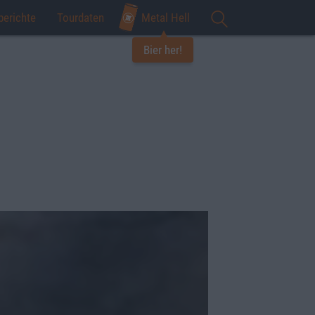
berichte
Tourdaten
Metal Hell
Bier her!