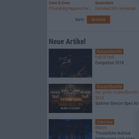
Gone Is Gone
Rammstein
If Everyhing Happens For A Reason ... Then Nothing Really Matters
Herzeleid XXV Anniversary Edition
Mehr
Reviews
Neue Artikel
Konzertbericht
Full Of Hell
Europatour 2018
Konzertbericht
Der große Festivalbericht
2018
Summer Breeze Open Air
Interview
Manes
"Persönliche Nahtod-
Erfahrungen sind eines