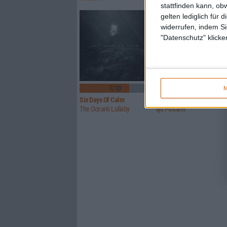
stattfinden kann, ob
gelten lediglich für 
widerrufen, indem Si
"Datenschutz" klicke
1
7/10
7/10
M
Six Days Of Calm
Mitochondrial Sun
The Ocean's Lullaby
Sju Pulsarer