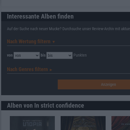
Interessante Alben finden
Auf der Suche nach neuer Mucke? Durchsuche unser Review-Archiv mit aktue
Nach Wertung filtern
▼︎
von
bis
Punkten
Nach Genres filtern
►︎
Alben von In strict confidence