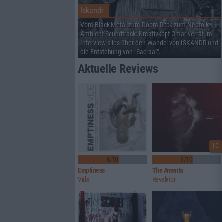
Iskandr
Vom Black Metal zum Doom Rock zum Neofolk-
Ambient-Soundtrack: Kreativkopf Omar verrät im
Interview alles über den Wandel von ISKANDR und
die Entstehung von "Sacraal".
Aktuelle Reviews
10
6/10
6/10
Emptiness
The Amenta
Vide
Revelator