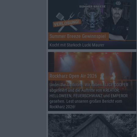
Summer Breeze Gewinnspiel
Kocht mit Starkoch Lucki Maurer
Rockharz Open Air 2026
Under the Guillotine: Wir haben ALICE COOPER
abgefeiert und die Auftritte von KREATOR,
HELLOWEEN, FEUERSCHWANZ und EMPEROR
gesehen. Lest unseren großen Bericht vom
Rockharz 2026!