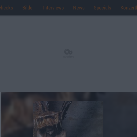
checks
Bilder
Interviews
News
Specials
Konzert