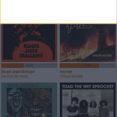
4/10
7/10
Blaque Jaque Shallaque
Iron Fate
Blood On My Hands
Crimson Messiah