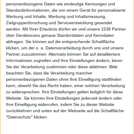
personenbezogene Daten wie eindeutige Kennungen und
eigentlichen Klassikers von Goethe, bringt aber soviel
Standardinformationen, die von einem Gerät für personalisierte
frischen Wind in ein zugestaubtes Genre dass man endlich
Werbung und Inhalte, Werbung und Inhaltsmessung,
wieder stolz darauf sein kann, Power Metal Fan zu sein.
Zielgruppenforschung und Serviceentwicklung gesendet
Also: Genießen wir das Album, lesen wir nochmal die
werden.
Mit Ihrer Erlaubnis dürfen wir und unsere 1538 Partner
beiden Teile von Faust, und hoffen wir dass Kamelot
über Gerätescans genaue Standortdaten und Kenndaten
abfragen. Sie können auf die entsprechende Schaltfläche
endlich mal den kommerzellen Erfolg bekommen, den sie
klicken, um der o. a. Datenverarbeitung durch uns und unsere
verdienen!
Partner zuzustimmen. Alternativ können Sie auf detailliertere
Informationen zugreifen und Ihre Einstellungen ändern, bevor
Sie der Verarbeitung zustimmen oder diese ablehnen.
Bitte
Zur Startseite
beachten Sie, dass die Verarbeitung mancher
personenbezogenen Daten ohne Ihre Einwilligung stattfinden
kann, obwohl Sie das Recht haben, einer solchen Verarbeitung
27.03.2005
zu widersprechen. Ihre Einstellungen gelten lediglich für diese
Website. Sie können Ihre Einstellungen jederzeit ändern oder
Frederik
Ihre Einwilligung widerrufen, indem Sie zu dieser Website
zurückkehren und unten auf der Webseite auf die Schaltfläche
"Datenschutz" klicken.