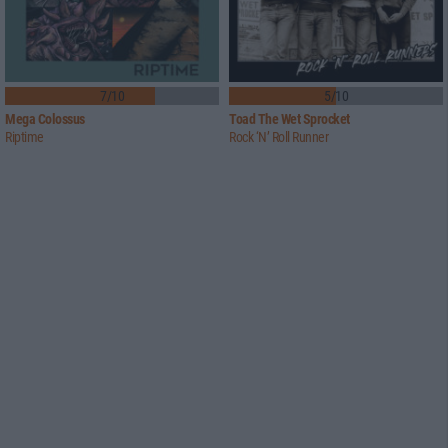
7/10
5/10
Mega Colossus
Toad The Wet Sprocket
Riptime
Rock ‘N’ Roll Runner