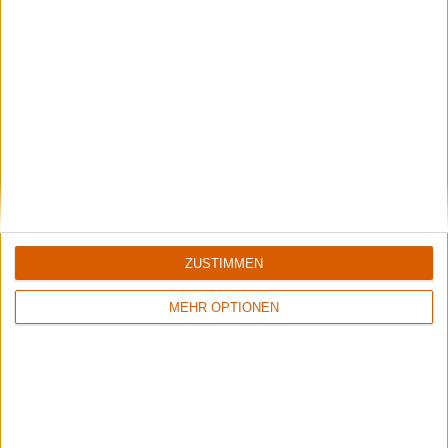
Special
Hit or Shit?
ZUSTIMMEN
Kamelot – "The Awakening"
MEHR OPTIONEN