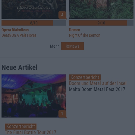
4
8/10
9/10
Opera Diabolicus
Demon
Death On A Pale Horse
Night Of The Demon
Mehr
Reviews
Neue Artikel
Konzertbericht
Doom und Metal auf der Insel
Malta Doom Metal Fest 2017
1
Konzertbericht
The Final Battle Tour 2017