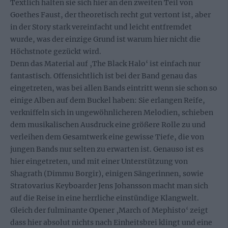
Textlich halten sie sich hier an den zweiten Teil von
Goethes Faust, der theoretisch recht gut vertont ist, aber
in der Story stark vereinfacht und leicht entfremdet
wurde, was der einzige Grund ist warum hier nicht die
Höchstnote gezückt wird.
Denn das Material auf ‚The Black Halo‘ ist einfach nur
fantastisch. Offensichtlich ist bei der Band genau das
eingetreten, was bei allen Bands eintritt wenn sie schon so
einige Alben auf dem Buckel haben: Sie erlangen Reife,
verkniffeln sich in ungewöhnlicheren Melodien, schieben
dem musikalischen Ausdruck eine größere Rolle zu und
verleihen dem Gesamtwerk eine gewisse Tiefe, die von
jungen Bands nur selten zu erwarten ist. Genauso ist es
hier eingetreten, und mit einer Unterstützung von
Shagrath (Dimmu Borgir), einigen Sängerinnen, sowie
Stratovarius Keyboarder Jens Johansson macht man sich
auf die Reise in eine herrliche einstündige Klangwelt.
Gleich der fulminante Opener ‚March of Mephisto‘ zeigt
dass hier absolut nichts nach Einheitsbrei klingt und eine