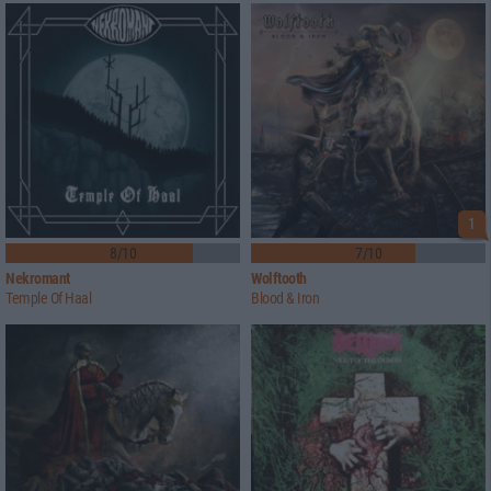
1
8/10
7/10
Nekromant
Wolftooth
Temple Of Haal
Blood & Iron